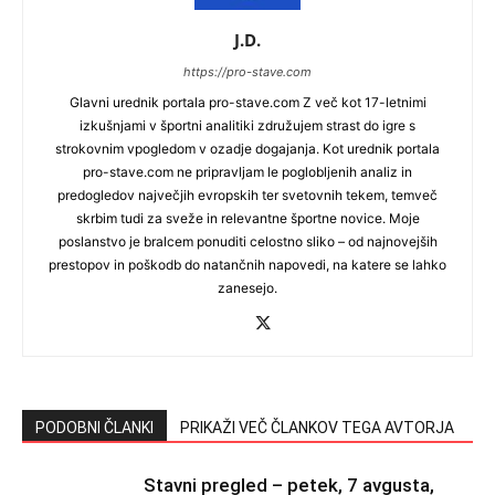
J.D.
https://pro-stave.com
Glavni urednik portala pro-stave.com Z več kot 17-letnimi
izkušnjami v športni analitiki združujem strast do igre s
strokovnim vpogledom v ozadje dogajanja. Kot urednik portala
pro-stave.com ne pripravljam le poglobljenih analiz in
predogledov največjih evropskih ter svetovnih tekem, temveč
skrbim tudi za sveže in relevantne športne novice. Moje
poslanstvo je bralcem ponuditi celostno sliko – od najnovejših
prestopov in poškodb do natančnih napovedi, na katere se lahko
zanesejo.
PODOBNI ČLANKI
PRIKAŽI VEČ ČLANKOV TEGA AVTORJA
Stavni pregled – petek, 7 avgusta,