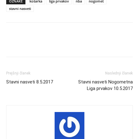
OZNAKE
košarka
liga prvakov
nba
nogomet
stavni nasveti
Prejšnji članek
Naslednji članek
Stavni nasveti 8.5.2017
Stavni nasveti Nogometna
Liga prvakov 10.5.2017