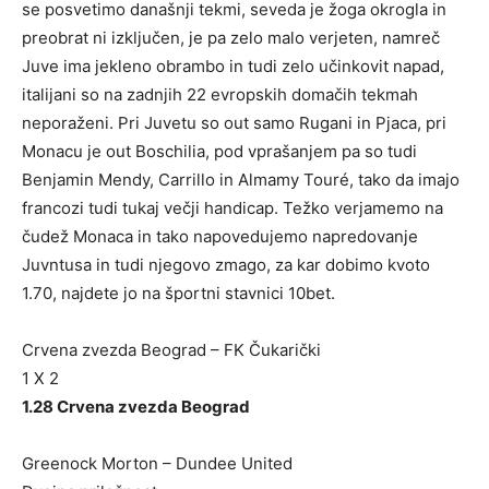
se posvetimo današnji tekmi, seveda je žoga okrogla in
preobrat ni izključen, je pa zelo malo verjeten, namreč
Juve ima jekleno obrambo in tudi zelo učinkovit napad,
italijani so na zadnjih 22 evropskih domačih tekmah
neporaženi. Pri Juvetu so out samo Rugani in Pjaca, pri
Monacu je out Boschilia, pod vprašanjem pa so tudi
Benjamin Mendy, Carrillo in Almamy Touré, tako da imajo
francozi tudi tukaj večji handicap. Težko verjamemo na
čudež Monaca in tako napovedujemo napredovanje
Juvntusa in tudi njegovo zmago, za kar dobimo kvoto
1.70, najdete jo na športni stavnici 10bet.
Crvena zvezda Beograd – FK Čukarički
1 X 2
1.28 Crvena zvezda Beograd
Greenock Morton – Dundee United