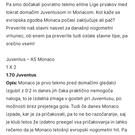
Pa smo dočakali povratno tekmo elitne Lige prvakov med
tokrat domačim Juventusom in Monacom. Kot kaže se
evropska zgodba Monaca počasi zaključuje ali pač?
Preverite naš stavni nasvet za današnji nogometni
vrhunec, ob enem pa preverite tudi ostale stavne tipe, pa
srečno vsem!
Juventus – AS Monaco
1 X 2
1.70 Juventus
Opis:
Monaco je prvo tekmo pred domačimi gledalci
izgubil z 0:2 in danes jih čaka praktično nemogoča
naloga, to je izdatna zmaga v gosteh pri Juventusu, po
možnosti brez prejetega gola. Tudi če danes Monaco
izpade, kar je za pričakovati, pa to ne bo razočaranje, saj
je klub letos že izdatno preegel vsa pričakovanja in lahko
rečemo da je Monaco letošnji evropski nogometni hit. Pa