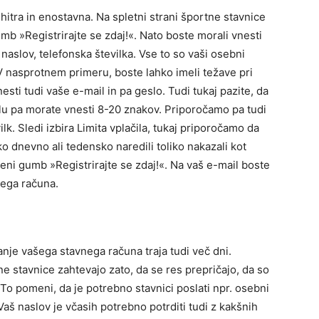
 hitra in enostavna. Na spletni strani športne stavnice
umb »Registrirajte se zdaj!«. Nato boste morali vnesti
naslov, telefonska številka. Vse to so vaši osebni
. V nasprotnem primeru, boste lahko imeli težave pri
nesti tudi vaše e-mail in pa geslo. Tudi tukaj pazite, da
slu pa morate vnesti 8-20 znakov. Priporočamo pa tudi
k. Sledi izbira Limita vplačila, tukaj priporočamo da
o dnevno ali tedensko naredili toliko nakazali kot
zeleni gumb »Registrirajte se zdaj!«. Na vaš e-mail boste
vnega računa.
anje vašega stavnega računa traja tudi več dni.
e stavnice zahtevajo zato, da se res prepričajo, da so
i. To pomeni, da je potrebno stavnici poslati npr. osebni
Vaš naslov je včasih potrebno potrditi tudi z kakšnih