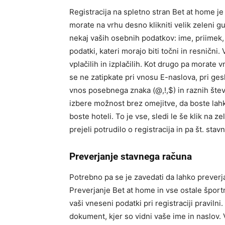
Registracija na spletno stran Bet at home je
morate na vrhu desno klikniti velik zeleni g
nekaj vaših osebnih podatkov: ime, priimek, 
podatki, kateri morajo biti točni in resnični
vplačilih in izplačilih. Kot drugo pa morate v
se ne zatipkate pri vnosu E-naslova, pri ge
vnos posebnega znaka (@,!,$) in raznih števil
izbere možnost brez omejitve, da boste lahk
boste hoteli. To je vse, sledi le še klik na 
prejeli potrudilo o registracija in pa št. sta
Preverjanje stavnega računa
Potrebno pa se je zavedati da lahko preverj
Preverjanje Bet at home in vse ostale športn
vaši vneseni podatki pri registraciji praviln
dokument, kjer so vidni vaše ime in naslov. 