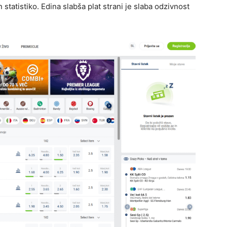
n statistiko. Edina slabša plat strani je slaba odzivnost