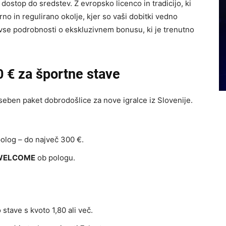
 dostop do sredstev. Z evropsko licenco in tradicijo, ki
no in regulirano okolje, kjer so vaši dobitki vedno
e vse podrobnosti o ekskluzivnem bonusu, ki je trenutno
0 € za športne stave
eben paket dobrodošlice za nove igralce iz Slovenije.
olog – do največ 300 €.
WELCOME
ob pologu.
stave s kvoto 1,80 ali več.