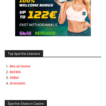
Top športne stavnice
Bet-at-home
Bet365
20Bet
Granawin
Športne Stave in Casino