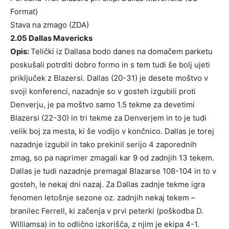
Format)
Stava na zmago (ZDA)
2.05 Dallas Mavericks
Opis:
Telički iz Dallasa bodo danes na domačem parketu
poskušali potrditi dobro formo in s tem tudi še bolj ujeti
priključek z Blazersi. Dallas (20-31) je desete moštvo v
svoji konferenci, nazadnje so v gosteh izgubili proti
Denverju, je pa moštvo samo 1.5 tekme za devetimi
Blazersi (22-30) in tri tekme za Denverjem in to je tudi
velik boj za mesta, ki še vodijo v končnico. Dallas je torej
nazadnje izgubil in tako prekinil serijo 4 zaporednih
zmag, so pa naprimer zmagali kar 9 od zadnjih 13 tekem.
Dallas je tudi nazadnje premagal Blazarse 108-104 in to v
gosteh, le nekaj dni nazaj. Za Dallas zadnje tekme igra
fenomen letošnje sezone oz. zadnjih nekaj tekem –
branilec Ferrell, ki začenja v prvi peterki (poškodba D.
Williamsa) in to odlično izkorišča, z njim je ekipa 4-1.