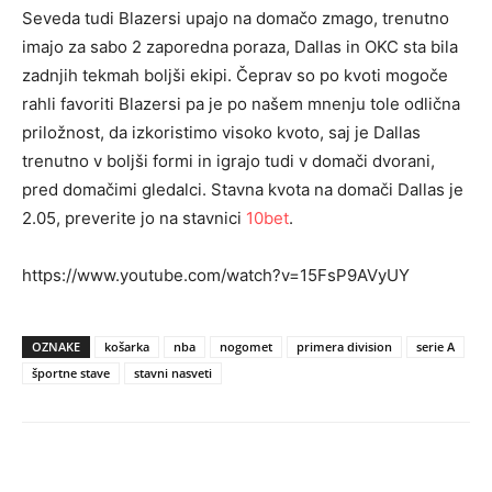
Seveda tudi Blazersi upajo na domačo zmago, trenutno
imajo za sabo 2 zaporedna poraza, Dallas in OKC sta bila
zadnjih tekmah boljši ekipi. Čeprav so po kvoti mogoče
rahli favoriti Blazersi pa je po našem mnenju tole odlična
priložnost, da izkoristimo visoko kvoto, saj je Dallas
trenutno v boljši formi in igrajo tudi v domači dvorani,
pred domačimi gledalci. Stavna kvota na domači Dallas je
2.05, preverite jo na stavnici
10bet
.
https://www.youtube.com/watch?v=15FsP9AVyUY
OZNAKE
košarka
nba
nogomet
primera division
serie A
športne stave
stavni nasveti