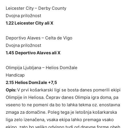
Leicester City – Derby County
Dvojna priložnost
1.22 Leicester City ali X
Deportivo Alaves – Celta de Vigo
Dvojna priložnost
1.45 Deportivo Alaves ali X
Olimpija Ljubljana – Helios Domžale
Handicap
2.15 Helios Domžale +7,5
Opis:
V prvi košarkarski ligi se bosta danes pomerili ekipi
Olimpije in Heliosa. Čeprav danes Olimpia igra doma, pa
vseeno to ne pomeni da bo to lahka tekma oz. enostavna
zmaga za domačine. Poleg tega je letošnja košarkarska
liga zelo izenačena, vsaka ekipa lahko premaga vsako
ekipo, zato bo veliko odvisno tudi od dnevne forme obeh