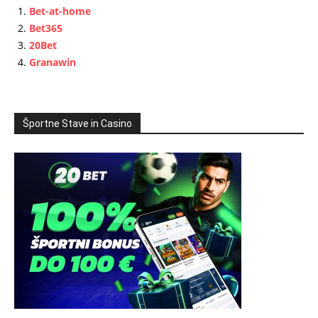
Bet-at-home
Bet365
20Bet
Granawin
Športne Stave in Casino