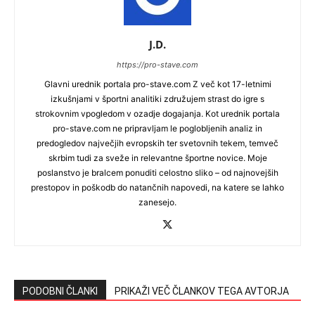
J.D.
https://pro-stave.com
Glavni urednik portala pro-stave.com Z več kot 17-letnimi
izkušnjami v športni analitiki združujem strast do igre s
strokovnim vpogledom v ozadje dogajanja. Kot urednik portala
pro-stave.com ne pripravljam le poglobljenih analiz in
predogledov največjih evropskih ter svetovnih tekem, temveč
skrbim tudi za sveže in relevantne športne novice. Moje
poslanstvo je bralcem ponuditi celostno sliko – od najnovejših
prestopov in poškodb do natančnih napovedi, na katere se lahko
zanesejo.
PODOBNI ČLANKI
PRIKAŽI VEČ ČLANKOV TEGA AVTORJA