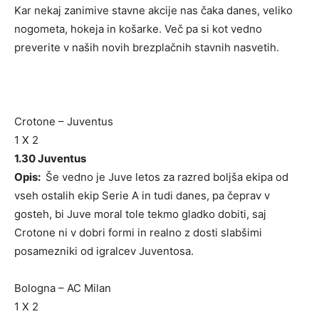
Kar nekaj zanimive stavne akcije nas čaka danes, veliko
nogometa, hokeja in košarke. Več pa si kot vedno
preverite v naših novih brezplačnih stavnih nasvetih.
Crotone – Juventus
1 X 2
1.30 Juventus
Opis:
Še vedno je Juve letos za razred boljša ekipa od
vseh ostalih ekip Serie A in tudi danes, pa čeprav v
gosteh, bi Juve moral tole tekmo gladko dobiti, saj
Crotone ni v dobri formi in realno z dosti slabšimi
posamezniki od igralcev Juventosa.
Bologna – AC Milan
1 X 2