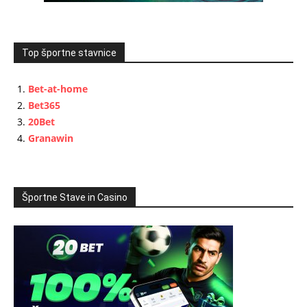
Top športne stavnice
Bet-at-home
Bet365
20Bet
Granawin
Športne Stave in Casino