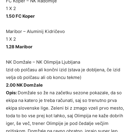
FC Koper – NK Radomlje
1 X 2
1.50 FC Koper
Maribor – Aluminij Kidričevo
1 X 2
1.28 Maribor
NK Domžale – NK Olimpija Ljubljana
Izid ob polčasu ali končni izid (stava je dobljena, če izid
velja ob polčasu ali ob koncu tekme)
2.00 NK Domžale
Opis:
Domžale so že na začetku sezone pokazale, da so
ekipa na katero je treba računati, saj so trenutno prva
ekipa slovenske lige. Zeleni bi z zmago vzeli prvo mesto,
toda to bo vse prej kot lahko, saj Olimpija ne kaže dobrih
iger, še več, trener Olimpije je pod čedalje večjim
pritiskom. Domžale pa ravno obratno, igrajo super lep