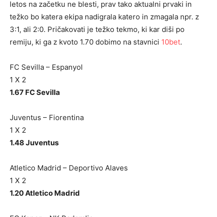
letos na začetku ne blesti, prav tako aktualni prvaki in
težko bo katera ekipa nadigrala katero in zmagala npr. z
3:1, ali 2:0. Pričakovati je težko tekmo, ki kar diši po
remiju, ki ga z kvoto 1.70 dobimo na stavnici
10bet
.
FC Sevilla – Espanyol
1 X 2
1.67 FC Sevilla
Juventus – Fiorentina
1 X 2
1.48 Juventus
Atletico Madrid – Deportivo Alaves
1 X 2
1.20 Atletico Madrid