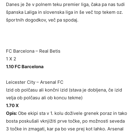
Danes je že v polnem teku premier liga, čaka pa nas tudi
španska Laliga in slovenska liga in še več top tekem oz.
športnih dogodkov, več pa spodaj.
FC Barcelona – Real Betis
1 X 2
1.10 FC Barcelona
Leicester City – Arsenal FC
Izid ob polčasu ali končni izid (stava je dobljena, če izid
velja ob polčasu ali ob koncu tekme)
1.70 X
Opis:
Obe ekipi sta v 1. kolu doživele grenek poraz in tako
bosta poskušali vknjižiti prve točke, po možnosti seveda
3 točke in zmagati, kar pa bo vse prej kot lahko. Arsenal