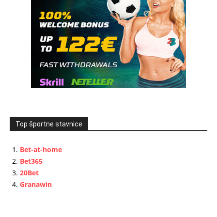
Top športne stavnice
Bet-at-home
Bet365
20Bet
Granawin