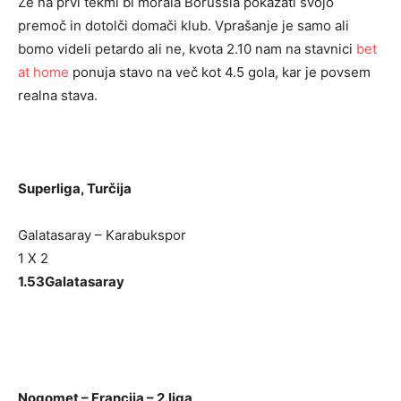
Že na prvi tekmi bi morala Borussia pokazati svojo
premoč in dotolči domači klub. Vprašanje je samo ali
bomo videli petardo ali ne, kvota 2.10 nam na stavnici
bet
at home
ponuja stavo na več kot 4.5 gola, kar je povsem
realna stava.
Superliga, Turčija
Galatasaray – Karabukspor
1 X 2
1.53
Galatasaray
Nogomet – Francija – 2.liga