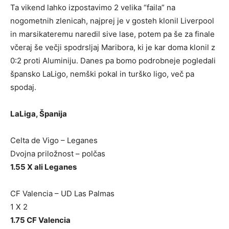
Ta vikend lahko izpostavimo 2 velika “faila” na
nogometnih zlenicah, najprej je v gosteh klonil Liverpool
in marsikateremu naredil sive lase, potem pa še za finale
včeraj še večji spodrsljaj Maribora, ki je kar doma klonil z
0:2 proti Aluminiju. Danes pa bomo podrobneje pogledali
špansko LaLigo, nemški pokal in turško ligo, več pa
spodaj.
LaLiga, Španija
Celta de Vigo – Leganes
Dvojna priložnost – polčas
1.55 X ali Leganes
CF Valencia – UD Las Palmas
1 X 2
1.75 CF Valencia