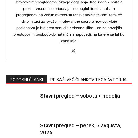
strokovnim vpogledom v ozadje dogajanja. Kot urednik portala
pro-stave.com ne pripravljam le poglobljenih analiz in
predogledov največjih evropskih ter svetovnih tekem, temveč
skrbim tudi za sveže in relevantne športne novice. Moje
poslanstvo je bralcem ponuditi celostno sliko – od najnovejših
prestopov in poškodb do natančnih napovedi, na katere se lahko
zanesejo.
PODOBNI ČLANKI
PRIKAŽI VEČ ČLANKOV TEGA AVTORJA
Stavni pregled – sobota + nedelja
Stavni pregled – petek, 7 avgusta,
2026