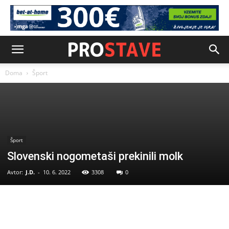
Doma
Šport
Šport
Slovenski nogometaši prekinili molk
Avtor:
J.D.
-
10. 6. 2022
3308
0