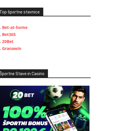
Top športne stavnice
Bet-at-home
Bet365
20Bet
Granawin
Športne Stave in Casino