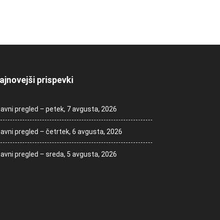
ajnovejši prispevki
avni pregled – petek, 7 avgusta, 2026
avni pregled – četrtek, 6 avgusta, 2026
avni pregled – sreda, 5 avgusta, 2026