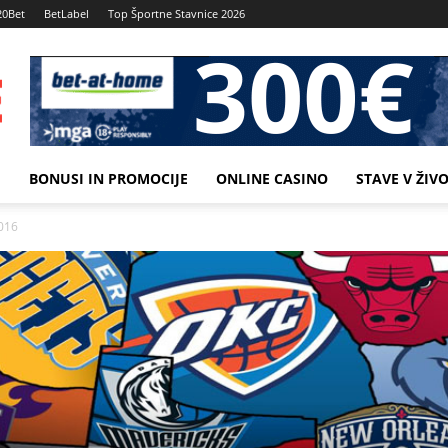
20Bet
BetLabel
Top Športne Stavnice 2026
M
BONUSI IN PROMOCIJE
ONLINE CASINO
STAVE V ŽIV
2016