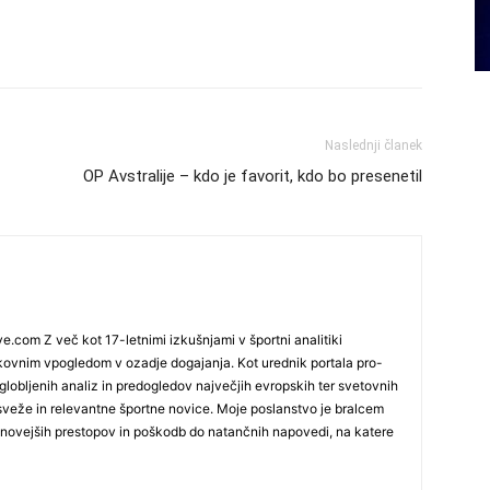
Naslednji članek
OP Avstralije – kdo je favorit, kdo bo presenetil
e.com Z več kot 17-letnimi izkušnjami v športni analitiki
okovnim vpogledom v ozadje dogajanja. Kot urednik portala pro-
globljenih analiz in predogledov največjih evropskih ter svetovnih
sveže in relevantne športne novice. Moje poslanstvo je bralcem
ajnovejših prestopov in poškodb do natančnih napovedi, na katere