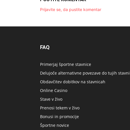
Prijavite se, da pustite komentar
FAQ
Primerjaj športne stavnice
Delujoče alternativne povezave do tujih stavni
Obdavčitev dobitkov na stavnicah
Online Casino
Stave v živo
Prenosi tekem v živo
Bonusi in promocije
Športne novice