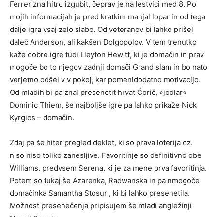
Ferrer zna hitro izgubit, čeprav je na lestvici med 8. Po
mojih informacijah je pred kratkim manjal lopar in od tega
dalje igra vsaj zelo slabo. Od veteranov bi lahko prišel
daleč Anderson, ali kakšen Dolgopolov. V tem trenutko
kaže dobre igre tudi Lleyton Hewitt, ki je domačin in prav
mogoče bo to njegov zadnji domači Grand slam in bo nato
verjetno odšel v v pokoj, kar pomenidodatno motivacijo.
Od mladih bi pa znal presenetit hrvat Čorič, »jodlar«
Dominic Thiem, še najboljše igre pa lahko prikaže Nick
Kyrgios – domačin.
Zdaj pa še hiter pregled deklet, ki so prava loterija oz.
niso niso toliko zanesljive. Favoritinje so definitivno obe
Williams, predvsem Serena, ki je za mene prva favoritinja.
Potem so tukaj še Azarenka, Radwanska in pa nmogoče
domačinka Samantha Stosur , ki bi lahko presenetila.
Možnost presenečenja pripisujem še mladi angležinji