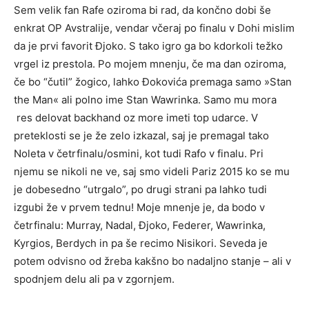
Sem velik fan Rafe oziroma bi rad, da končno dobi še
enkrat OP Avstralije, vendar včeraj po finalu v Dohi mislim
da je prvi favorit Đjoko. S tako igro ga bo kdorkoli težko
vrgel iz prestola. Po mojem mnenju, če ma dan oziroma,
če bo “čutil” žogico, lahko Đokovića premaga samo »Stan
the Man« ali polno ime Stan Wawrinka. Samo mu mora
res delovat backhand oz more imeti top udarce. V
preteklosti se je že zelo izkazal, saj je premagal tako
Noleta v četrfinalu/osmini, kot tudi Rafo v finalu. Pri
njemu se nikoli ne ve, saj smo videli Pariz 2015 ko se mu
je dobesedno “utrgalo”, po drugi strani pa lahko tudi
izgubi že v prvem tednu! Moje mnenje je, da bodo v
četrfinalu: Murray, Nadal, Đjoko, Federer, Wawrinka,
Kyrgios, Berdych in pa še recimo Nisikori. Seveda je
potem odvisno od žreba kakšno bo nadaljno stanje – ali v
spodnjem delu ali pa v zgornjem.