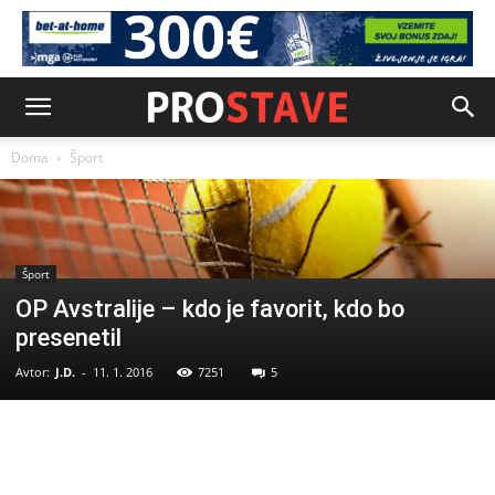
Doma
Šport
Šport
OP Avstralije – kdo je favorit, kdo bo
presenetil
Avtor:
J.D.
-
11. 1. 2016
7251
5