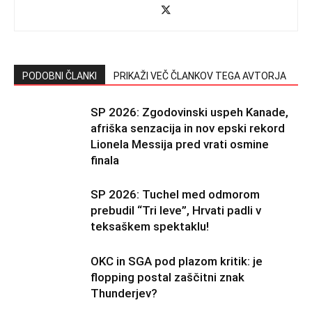
PODOBNI ČLANKI
PRIKAŽI VEČ ČLANKOV TEGA AVTORJA
SP 2026: Zgodovinski uspeh Kanade,
afriška senzacija in nov epski rekord
Lionela Messija pred vrati osmine
finala
SP 2026: Tuchel med odmorom
prebudil “Tri leve”, Hrvati padli v
teksaškem spektaklu!
OKC in SGA pod plazom kritik: je
flopping postal zaščitni znak
Thunderjev?