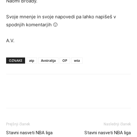
Naomi Broady.
Svoje mnenje in svoje napovedi pa lahko napišeš v
spodnjih komentarjih 🙂
A.V.
OZNAKE
atp
Avstralija
OP
wta
Prejšnji članek
Naslednji članek
Stavni nasveti NBA liga
Stavni nasveti NBA liga