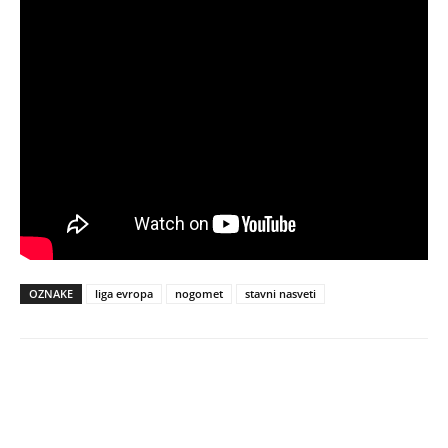
OZNAKE
liga evropa
nogomet
stavni nasveti