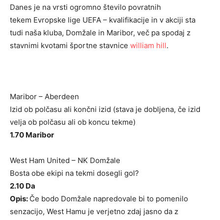
Danes je na vrsti ogromno število povratnih
tekem Evropske lige UEFA – kvalifikacije in v akciji sta
tudi naša kluba, Domžale in Maribor, več pa spodaj z
stavnimi kvotami športne stavnice
william hill
.
Maribor – Aberdeen
Izid ob polčasu ali končni izid (stava je dobljena, če izid
velja ob polčasu ali ob koncu tekme)
1.70 Maribor
West Ham United – NK Domžale
Bosta obe ekipi na tekmi dosegli gol?
2.10 Da
Opis:
Če bodo Domžale napredovale bi to pomenilo
senzacijo, West Hamu je verjetno zdaj jasno da z