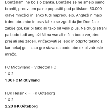
Domžalami ne bo šlo zlahka. Domžale se ne smejo samo
braniti, predvsem pa ne popustiti pod pritiskom 50.000
glave množici in lahko tudi napredujejo. Angleži nimajo
trdne obrambe in prav lahko se zgodi da jim Domžale
zabije gol, kar bi tako ali tako bil velik plus. Na drugi strani
pa bodo tudi angleži šli na vse ali nič in bodo verjetno
prej ali slej zadeli. Pričakovati je lepo in odprto tekmo z
kar nekaj goli, zato gre stava da bodo obe ekipi zatresle
mrežo.
FC Midtjylland – Videoton FC
1 X 2
1.36 FC Midtjylland
HJK Helsinki – IFK Göteborg
1 X 2
2.20 IFK Göteborg