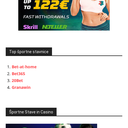
Top športne stavnice
Bet-at-home
Bet365
20Bet
Granawin
Športne Stave in Casino