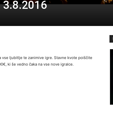
i 3.8.2016
se ljubitlje te zanimive igre. Stavne kvote poiščite
0€, ki še vedno čaka na vse nove igralce.