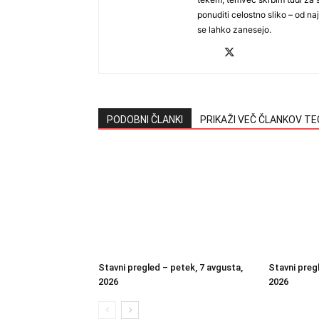
ponuditi celostno sliko – od n
se lahko zanesejo.
PODOBNI ČLANKI
PRIKAŽI VEČ ČLANKOV T
Stavni pregled – petek, 7 avgusta,
Stavni preg
2026
2026