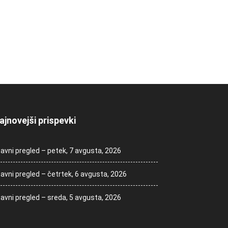
ajnovejši prispevki
avni pregled – petek, 7 avgusta, 2026
avni pregled – četrtek, 6 avgusta, 2026
avni pregled – sreda, 5 avgusta, 2026