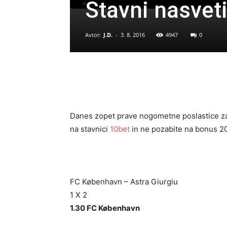
Stavni nasvet
Avtor:
J.D.
-
3. 8. 2016
4947
0
Danes zopet prave nogometne poslastice za v
na stavnici
10bet
in ne pozabite na bonus 20
FC København – Astra Giurgiu
1 X 2
1.30 FC København