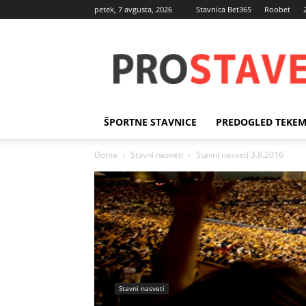
petek, 7 avgusta, 2026
Stavnica Bet365
Roobet
Športne
stave
ŠPORTNE STAVNICE
PREDOGLED TEKE
Doma
Stavni nasveti
Stavni nasveti 3.8.2016
Stavni nasveti