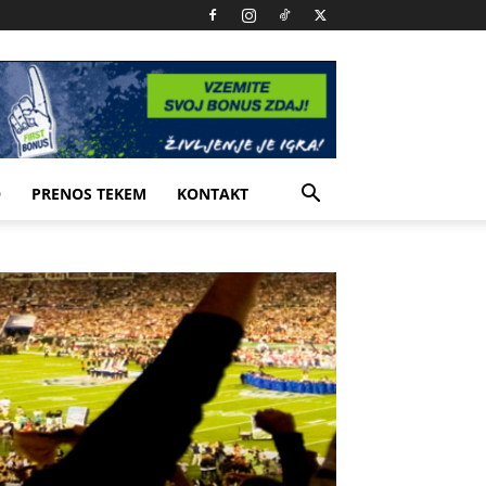
O
PRENOS TEKEM
KONTAKT