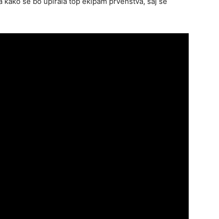
 kako se bo upirala top ekipam prvenstva, saj se