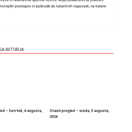
ajnovejših prestopov in poškodb do natančnih napovedi, na katere
EGA AVTORJA
led – četrtek, 6 avgusta,
Stavni pregled – sreda, 5 avgusta,
2026