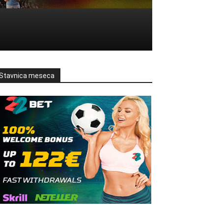
Stavnica meseca