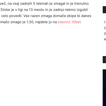
 več, na vsaj zadnjih 5 tekmah je zmagal in je trenutno
toke je v ligi na 13 mestu in je zadnjo tekmo izgubil
kmi celo povedli. Vse razen zmaga domače ekipe bi danes
omačo zmago je 1.30, najdete jo na
stavnici 10bet
.