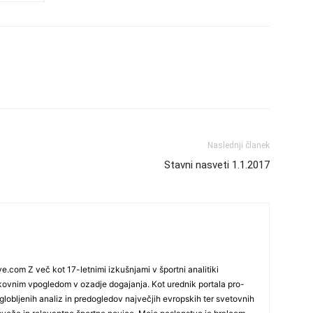
Naslednji članek
Stavni nasveti 1.1.2017
e.com Z več kot 17-letnimi izkušnjami v športni analitiki
okovnim vpogledom v ozadje dogajanja. Kot urednik portala pro-
globljenih analiz in predogledov največjih evropskih ter svetovnih