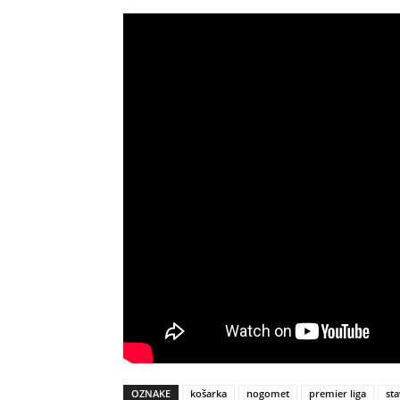
OZNAKE
košarka
nogomet
premier liga
sta