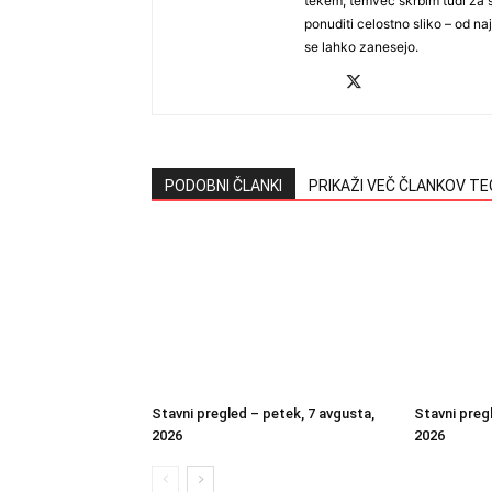
tekem, temveč skrbim tudi za 
ponuditi celostno sliko – od n
se lahko zanesejo.
PODOBNI ČLANKI
PRIKAŽI VEČ ČLANKOV T
Stavni pregled – petek, 7 avgusta,
Stavni preg
2026
2026