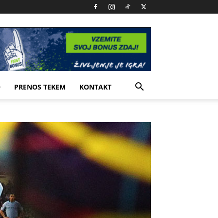
O
PRENOS TEKEM
KONTAKT