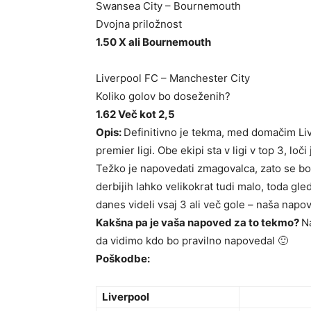
Swansea City – Bournemouth
Dvojna priložnost
1.50 X ali Bournemouth
Liverpool FC – Manchester City
Koliko golov bo doseženih?
1.62 Več kot 2,5
Opis:
Definitivno je tekma, med domačim Liv
premier ligi. Obe ekipi sta v ligi v top 3, lo
Težko je napovedati zmagovalca, zato se bomo
derbijih lahko velikokrat tudi malo, toda gl
danes videli vsaj 3 ali več gole – naša napo
Kakšna pa je vaša napoved za to tekmo?
Na
da vidimo kdo bo pravilno napovedal 🙂
Poškodbe:
Liverpool