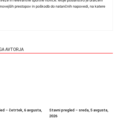
sveže in relevantne športne novice. Moje poslanstvo je bralcem
ajnovejših prestopov in poškodb do natančnih napovedi, na katere
EGA AVTORJA
led – četrtek, 6 avgusta,
Stavni pregled – sreda, 5 avgusta,
2026