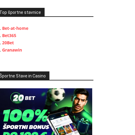
Top športne stavnice
Bet-at-home
Bet365
20Bet
Granawin
Športne Stave in Casino