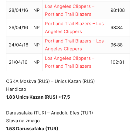
Los Angeles Clippers
–
28/04/16
NP
98
:
108
Portland Trail Blazers
Portland Trail Blazers
–
Los
26/04/16
NP
98
:
84
Angeles Clippers
Portland Trail Blazers
–
Los
24/04/16
NP
96
:
88
Angeles Clippers
Los Angeles Clippers
–
21/04/16
NP
102
:
81
Portland Trail Blazers
CSKA Moskva (RUS) – Unics Kazan (RUS)
Handicap
1.83 Unics Kazan (RUS) +17,5
Darussafaka (TUR) – Anadolu Efes (TUR)
Stava na zmago
1.53 Darussafaka (TUR)