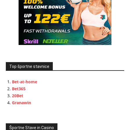
Top športne stavnice
Bet-at-home
Bet365
20Bet
Granawin
Športne Stave in Casino