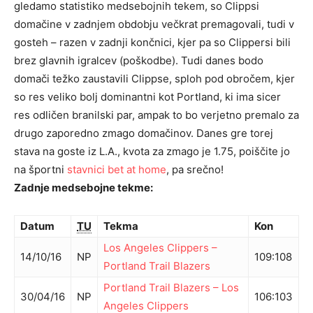
gledamo statistiko medsebojnih tekem, so Clippsi
domačine v zadnjem obdobju večkrat premagovali, tudi v
gosteh – razen v zadnji končnici, kjer pa so Clippersi bili
brez glavnih igralcev (poškodbe). Tudi danes bodo
domači težko zaustavili Clippse, sploh pod obročem, kjer
so res veliko bolj dominantni kot Portland, ki ima sicer
res odličen branilski par, ampak to bo verjetno premalo za
drugo zaporedno zmago domačinov. Danes gre torej
stava na goste iz L.A., kvota za zmago je 1.75, poiščite jo
na športni
stavnici bet at home
, pa srečno!
Zadnje medsebojne tekme:
Datum
TU
Tekma
Kon
Los Angeles Clippers
–
14/10/16
NP
109
:
108
Portland Trail Blazers
Portland Trail Blazers
–
Los
30/04/16
NP
106
:
103
Angeles Clippers