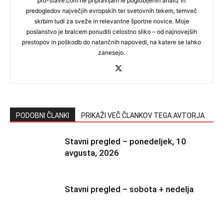
pro-stave.com ne pripravljam le poglobljenih analiz in
predogledov največjih evropskih ter svetovnih tekem, temveč
skrbim tudi za sveže in relevantne športne novice. Moje
poslanstvo je bralcem ponuditi celostno sliko – od najnovejših
prestopov in poškodb do natančnih napovedi, na katere se lahko
zanesejo.
PODOBNI ČLANKI
PRIKAŽI VEČ ČLANKOV TEGA AVTORJA
Stavni pregled – ponedeljek, 10
avgusta, 2026
Stavni pregled – sobota + nedelja