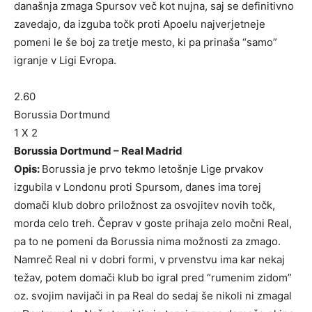
današnja zmaga Spursov več kot nujna, saj se definitivno
zavedajo, da izguba točk proti Apoelu najverjetneje
pomeni le še boj za tretje mesto, ki pa prinaša “samo”
igranje v Ligi Evropa.
2.60
Borussia Dortmund
1 X 2
Borussia Dortmund – Real Madrid
Opis:
Borussia je prvo tekmo letošnje Lige prvakov
izgubila v Londonu proti Spursom, danes ima torej
domači klub dobro priložnost za osvojitev novih točk,
morda celo treh. Čeprav v goste prihaja zelo močni Real,
pa to ne pomeni da Borussia nima možnosti za zmago.
Namreč Real ni v dobri formi, v prvenstvu ima kar nekaj
težav, potem domači klub bo igral pred “rumenim zidom”
oz. svojim navijači in pa Real do sedaj še nikoli ni zmagal