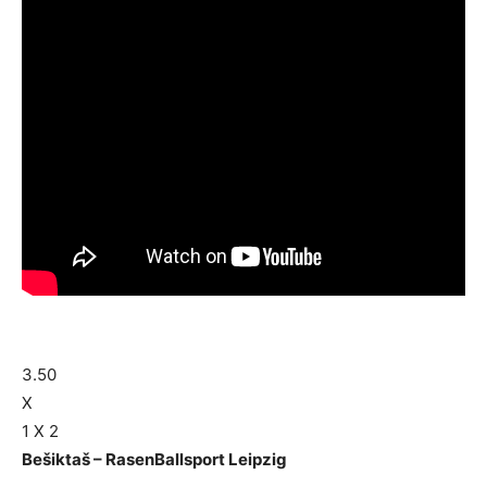
3.50
X
1 X 2
Bešiktaš – RasenBallsport Leipzig