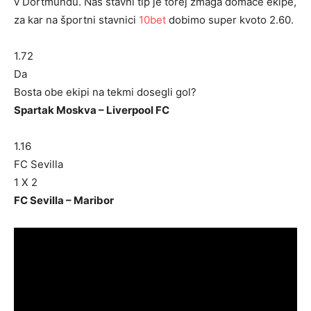
v Dortmundu. Naš stavni tip je torej zmaga domače ekipe,
za kar na športni stavnici
10bet
dobimo super kvoto 2.60.
1.72
Da
Bosta obe ekipi na tekmi dosegli gol?
Spartak Moskva – Liverpool FC
1.16
FC Sevilla
1 X 2
FC Sevilla – Maribor