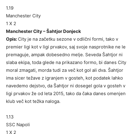
1.19
Manchester City
1 X 2
Manchester City – Šahtjor Donjeck
Opis:
City je na začetku sezone v odlični formi, tako v
premier ligi kot v ligi prvakov, saj svoje nasprotnike ne le
premaguje, ampak dobesedno melje. Seveda Šahtjor ni
slaba ekipa, toda glede na prikazano formo, bi danes City
moral zmagati, morda tudi za več kot gol ali dva. Šahtjor
ima sicer težave z igranjem v gosteh, kot podatek lahko
navedemo dejstvo, da Šahtjor ni dosegel gola v gosteh v
ligi prvakov že od leta 2015, tako da čaka danes omenjen
klub več kot težka naloga.
1.13
SSC Napoli
1 X 2