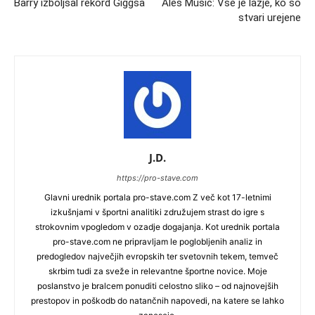
Barry izboljšal rekord Giggsa
Aleš Mušič: Vse je lažje, ko so
stvari urejene
J.D.
https://pro-stave.com
Glavni urednik portala pro-stave.com Z več kot 17-letnimi
izkušnjami v športni analitiki združujem strast do igre s
strokovnim vpogledom v ozadje dogajanja. Kot urednik portala
pro-stave.com ne pripravljam le poglobljenih analiz in
predogledov največjih evropskih ter svetovnih tekem, temveč
skrbim tudi za sveže in relevantne športne novice. Moje
poslanstvo je bralcem ponuditi celostno sliko – od najnovejših
prestopov in poškodb do natančnih napovedi, na katere se lahko