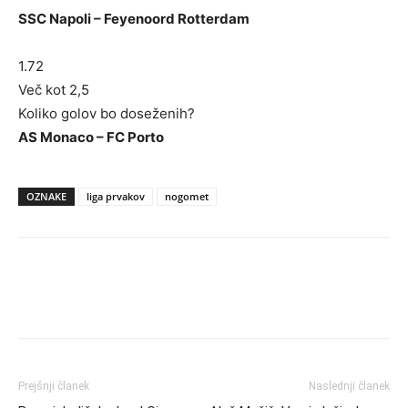
SSC Napoli – Feyenoord Rotterdam
1.72
Več kot 2,5
Koliko golov bo doseženih?
AS Monaco – FC Porto
OZNAKE
liga prvakov
nogomet
Prejšnji članek
Naslednji članek