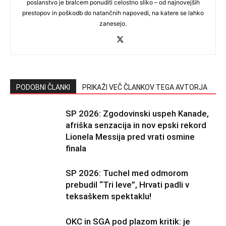
poslanstvo je bralcem ponuditi celostno sliko – od najnovejših
prestopov in poškodb do natančnih napovedi, na katere se lahko
zanesejo.
PODOBNI ČLANKI
PRIKAŽI VEČ ČLANKOV TEGA AVTORJA
SP 2026: Zgodovinski uspeh Kanade,
afriška senzacija in nov epski rekord
Lionela Messija pred vrati osmine
finala
SP 2026: Tuchel med odmorom
prebudil “Tri leve”, Hrvati padli v
teksaškem spektaklu!
OKC in SGA pod plazom kritik: je