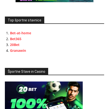
Top športne stavnice
Bet-at-home
Bet365
20Bet
Granawin
Športne Stave in Casino