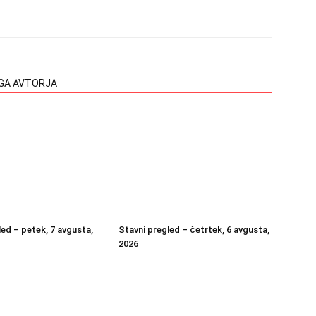
EGA AVTORJA
led – petek, 7 avgusta,
Stavni pregled – četrtek, 6 avgusta,
2026