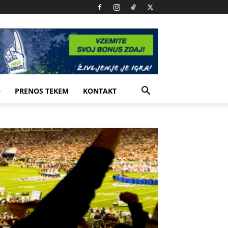
O
PRENOS TEKEM
KONTAKT