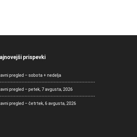
ajnovejši prispevki
avni pregled – sobota + nedelja
avni pregled – petek, 7 avgusta, 2026
avni pregled – četrtek, 6 avgusta, 2026