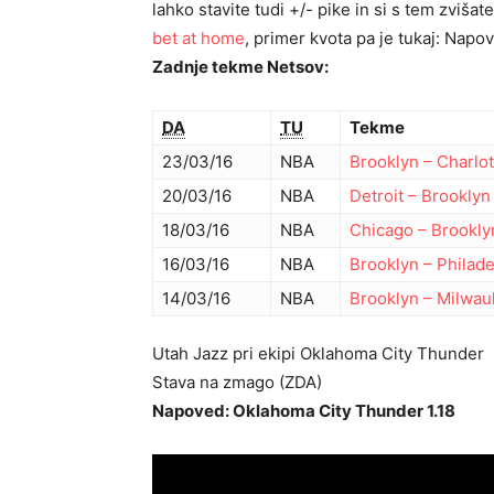
lahko stavite tudi +/- pike in si s tem zvišat
bet at home
, primer kvota pa je tukaj: Napov
Zadnje tekme Netsov:
DA
TU
Tekme
23/03/16
NBA
Brooklyn
–
Charlot
20/03/16
NBA
Detroit
–
Brooklyn
18/03/16
NBA
Chicago
–
Brookly
16/03/16
NBA
Brooklyn
–
Philade
14/03/16
NBA
Brooklyn
–
Milwau
Utah Jazz pri ekipi Oklahoma City Thunder
Stava na zmago (ZDA)
Napoved: Oklahoma City Thunder 1.18