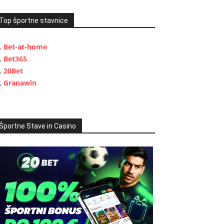
Top športne stavnice
Bet-at-home
Bet365
20Bet
Granawin
Športne Stave in Casino