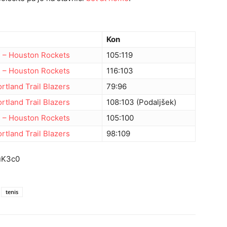
Kon
s
–
Houston Rockets
105
:
119
s
–
Houston Rockets
116
:
103
rtland Trail Blazers
79
:
96
rtland Trail Blazers
108
:
103
(Podaljšek)
s
–
Houston Rockets
105
:
100
rtland Trail Blazers
98
:
109
uK3c0
tenis