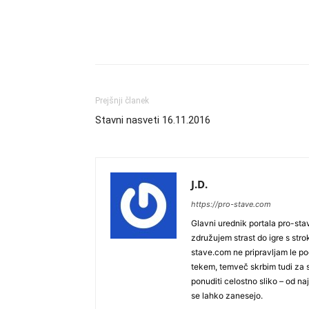
Prejšnji članek
Stavni nasveti 16.11.2016
J.D.
https://pro-stave.com
Glavni urednik portala pro-stav
združujem strast do igre s str
stave.com ne pripravljam le po
tekem, temveč skrbim tudi za 
ponuditi celostno sliko – od n
se lahko zanesejo.