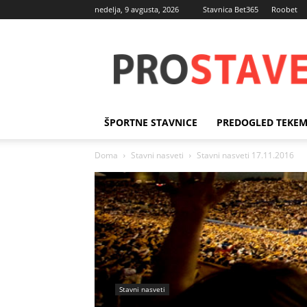
nedelja, 9 avgusta, 2026
Stavnica Bet365
Roobet
Športne
stave
ŠPORTNE STAVNICE
PREDOGLED TEKE
Doma
Stavni nasveti
Stavni nasveti 17.11.2016
Stavni nasveti