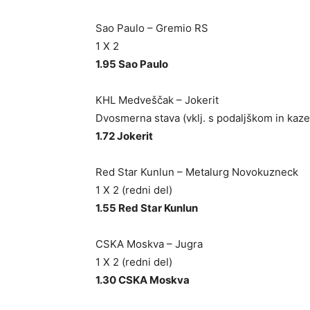
Sao Paulo – Gremio RS
1 X 2
1.95 Sao Paulo
KHL Medveščak – Jokerit
Dvosmerna stava (vklj. s podaljškom in kaze
1.72 Jokerit
Red Star Kunlun – Metalurg Novokuzneck
1 X 2 (redni del)
1.55 Red Star Kunlun
CSKA Moskva – Jugra
1 X 2 (redni del)
1.30 CSKA Moskva