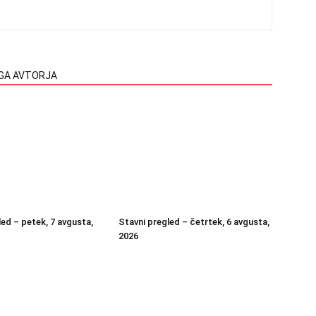
EGA AVTORJA
led – petek, 7 avgusta,
Stavni pregled – četrtek, 6 avgusta,
2026