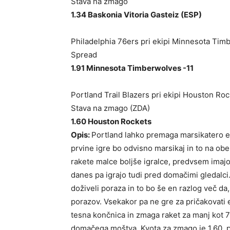
Stava na zmago
1.34 Baskonia Vitoria Gasteiz (ESP)
Philadelphia 76ers pri ekipi Minnesota Tim
Spread
1.91 Minnesota Timberwolves -11
Portland Trail Blazers pri ekipi Houston Ro
Stava na zmago (ZDA)
1.60 Houston Rockets
Opis:
Portland lahko premaga marsikatero eki
prvine igre bo odvisno marsikaj in to na ob
rakete malce boljše igralce, predvsem imajo 
danes pa igrajo tudi pred domačimi gledalci.
doživeli poraza in to bo še en razlog več da,
porazov. Vsekakor pa ne gre za pričakovati
tesna končnica in zmaga raket za manj kot 7
domačega moštva. Kvota za zmago je 1.60, po