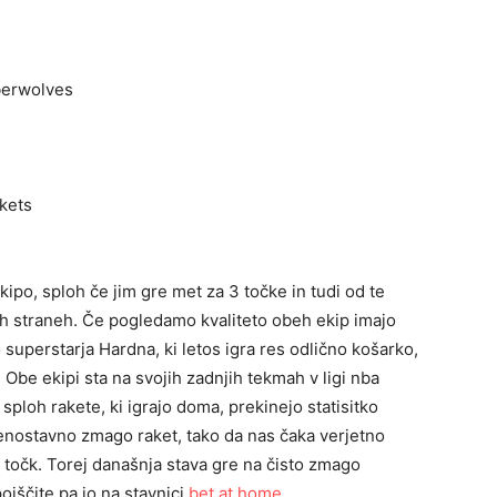
berwolves
ckets
po, sploh če jim gre met za 3 točke in tudi od te
eh straneh. Če pogledamo kvaliteto obeh ekip imajo
superstarja Hardna, ki letos igra res odlično košarko,
 Obe ekipi sta na svojih zadnjih tekmah v ligi nba
 sploh rakete, ki igrajo doma, prekinejo statisitko
 enostavno zmago raket, tako da nas čaka verjetno
 točk. Torej današnja stava gre na čisto zmago
iščite pa jo na stavnici
bet at home
.