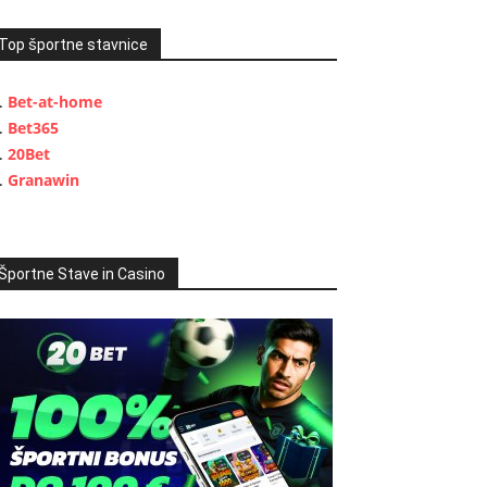
Top športne stavnice
Bet-at-home
Bet365
20Bet
Granawin
Športne Stave in Casino