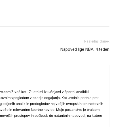
Naslednji članek
Napoved lige NBA, 4.teden
e.com Z več kot 17-letnimi izkušnjami v športni analitiki
okovnim vpogledom v ozadje dogajanja. Kot urednik portala pro-
globljenih analiz in predogledov največjih evropskih ter svetovnih
sveže in relevantne športne novice. Moje poslanstvo je bralcem
ajnovejših prestopov in poškodb do natančnih napovedi, na katere