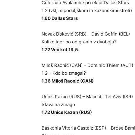
Colorado Avalanche pri ekipi Dallas Stars
1 2 (vklj. s podaljškom in kazenskimi streli)
1.60 Dallas Stars
Novak Đoković (SRB) – David Goffin (BEL)
Koliko iger bo odigranih v dvoboju?
1.72 Več kot 19,5
Miloš Raonić (CAN) – Dominic Thiem (AUT)
1 2 – Kdo bo zmagal?
1.36 Miloš Raonić (CAN)
Unics Kazan (RUS) – Maccabi Tel Aviv (ISR)
Stava na zmago
1.72 Unics Kazan (RUS)
Baskonia Vitoria Gasteiz (ESP) – Brose Ba