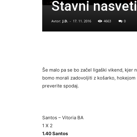
Stavni nasvet
Avtor:
J.D.
-
17. 11. 2016
4663
0
Še malo pa se bo začel ligaški vikend, kjer 
bomo morali zadovoljiti z košarko, hokejom 
preverite spodaj.
Santos – Vitoria BA
1 X 2
1.40 Santos