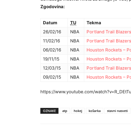
Zgodovina:
Datum
TU
Tekma
26/02/16
NBA
Portland Trail Blazer
11/02/16
NBA
Portland Trail Blazer
06/02/16
NBA
Houston Rockets
–
Po
19/11/15
NBA
Houston Rockets
–
Po
12/03/15
NBA
Portland Trail Blazer
09/02/15
NBA
Houston Rockets
–
Po
https://www.youtube.com/watch?v=R_DEtT
OZNAKE
atp
hokej
košarka
stavni nasveti