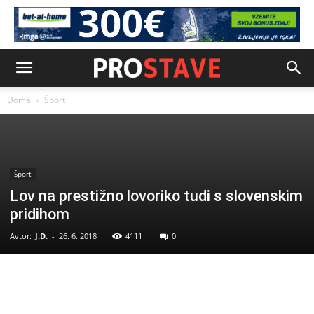
Doma
Šport
Šport
Lov na prestižno lovoriko tudi s slovenskim
pridihom
Avtor:
J.D.
-
26. 6. 2018
4111
0