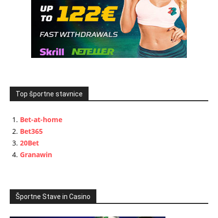
Top športne stavnice
Bet-at-home
Bet365
20Bet
Granawin
Športne Stave in Casino