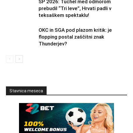
SP 2026: Tuchel med odmorom
prebudil “Tri leve”, Hrvati padli v
teksaškem spektaklu!
OKC in SGA pod plazom kritik: je
flopping postal zaščitni znak
Thunderjev?
Stavnica meseca