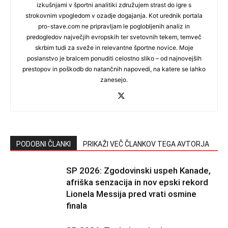
izkušnjami v športni analitiki združujem strast do igre s
strokovnim vpogledom v ozadje dogajanja. Kot urednik portala
pro-stave.com ne pripravljam le poglobljenih analiz in
predogledov največjih evropskih ter svetovnih tekem, temveč
skrbim tudi za sveže in relevantne športne novice. Moje
poslanstvo je bralcem ponuditi celostno sliko – od najnovejših
prestopov in poškodb do natančnih napovedi, na katere se lahko
zanesejo.
PODOBNI ČLANKI
PRIKAŽI VEČ ČLANKOV TEGA AVTORJA
SP 2026: Zgodovinski uspeh Kanade,
afriška senzacija in nov epski rekord
Lionela Messija pred vrati osmine
finala