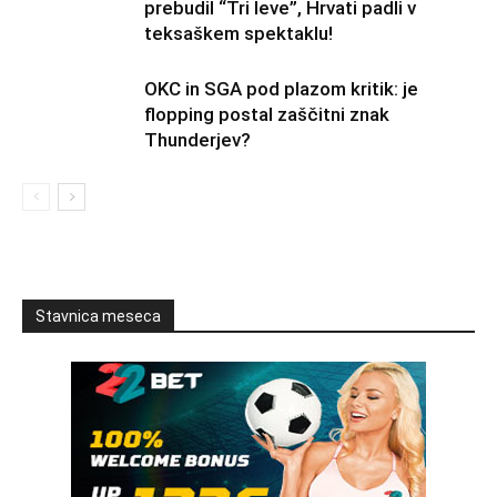
prebudil “Tri leve”, Hrvati padli v
teksaškem spektaklu!
OKC in SGA pod plazom kritik: je
flopping postal zaščitni znak
Thunderjev?
Stavnica meseca