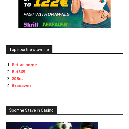
Top športne stavnice
Bet-at-home
Bet365
20Bet
Granawin
Športne Stave in Casino