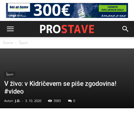
Doma
Šport
Šport
V živo: v Kidričevem se piše zgodovina!
#video
Avtor:
J.D.
-
3. 10. 2020
3583
0