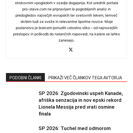
strokovnim vpogledom v ozadje dogajanja. Kot urednik portala
pro-stave.com ne pripravljam le poglobljenih analiz in
predogledov največjih evropskih ter svetovnih tekem, temveč
skrbim tudi za sveže in relevantne športne novice. Moje
poslanstvo je bralcem ponuditi celostno sliko – od najnovejših
prestopov in poškodb do natančnih napovedi, na katere se lahko
zanesejo.
PODOBNI ČLANKI
PRIKAŽI VEČ ČLANKOV TEGA AVTORJA
SP 2026: Zgodovinski uspeh Kanade,
afriška senzacija in nov epski rekord
Lionela Messija pred vrati osmine
finala
SP 2026: Tuchel med odmorom