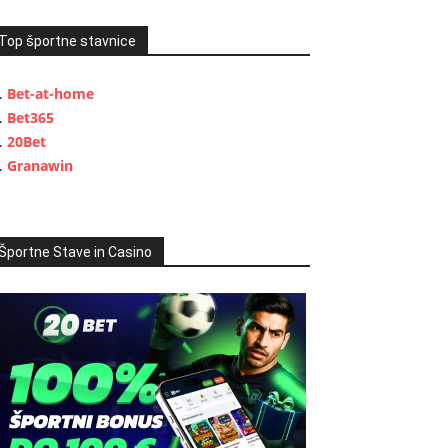
Top športne stavnice
Bet-at-home
Bet365
20Bet
Granawin
Športne Stave in Casino