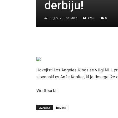
derbiju!
Avtor:
J.D.
-
8. 10. 2017
4265
0
Hokejisti Los Angeles Kings se v ligi NHL pr
slovenski as Anže Kopitar, ki je dosegel že 
Vir: Sportal
OZNAKE
novosti