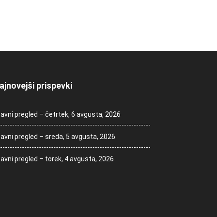
ajnovejši prispevki
avni pregled – četrtek, 6 avgusta, 2026
avni pregled – sreda, 5 avgusta, 2026
avni pregled – torek, 4 avgusta, 2026