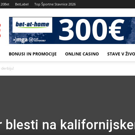
20Bet
BetLabel
Top Športne Stavnice 2026
M
BONUSI IN PROMOCIJE
ONLINE CASINO
STAVE V ŽIV
 derbiju!
r blesti na kalifornijsk