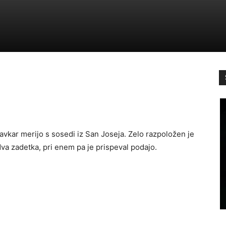
avkar merijo s sosedi iz San Joseja. Zelo razpoložen je
dva zadetka, pri enem pa je prispeval podajo.