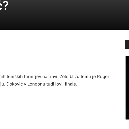
ć?
 teniških turnirjev na travi. Zelo blizu temu je Roger
leju. Đoković v Londonu tudi lovil finale.