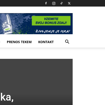
O
PRENOS TEKEM
KONTAKT
ka,