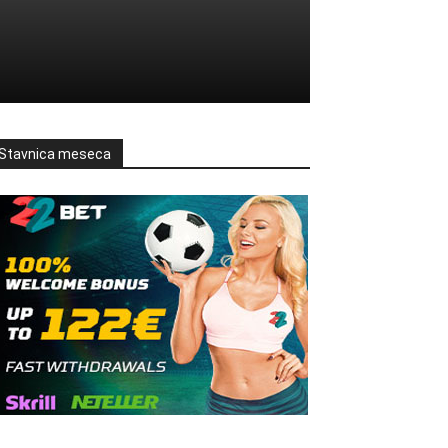
Stavnica meseca