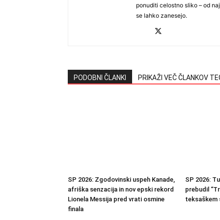
ponuditi celostno sliko – od n
se lahko zanesejo.
PODOBNI ČLANKI
PRIKAŽI VEČ ČLANKOV T
SP 2026: Zgodovinski uspeh Kanade,
SP 2026: T
afriška senzacija in nov epski rekord
prebudil “Tri
Lionela Messija pred vrati osmine
teksaškem 
finala