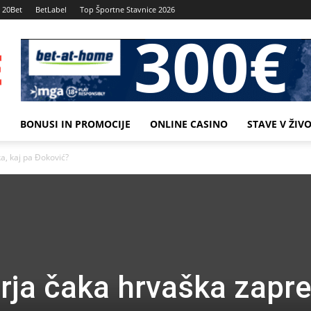
20Bet
BetLabel
Top Športne Stavnice 2026
M
BONUSI IN PROMOCIJE
ONLINE CASINO
STAVE V ŽIV
a, kaj pa Đoković?
erja čaka hrvaška zapre