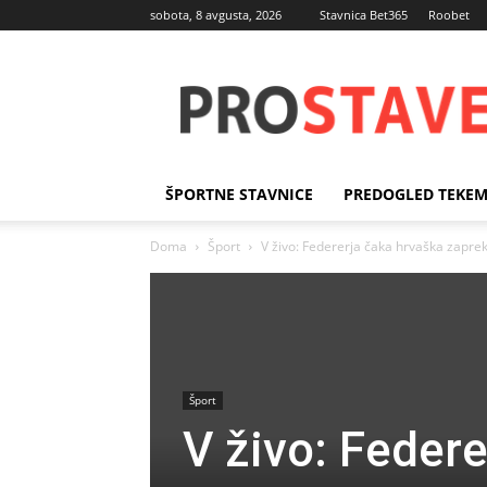
sobota, 8 avgusta, 2026
Stavnica Bet365
Roobet
Športne
stave
ŠPORTNE STAVNICE
PREDOGLED TEKE
Doma
Šport
V živo: Federerja čaka hrvaška zaprek
Šport
V živo: Feder