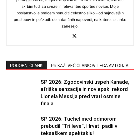
skrbim tudi za sveže in relevantne športne novice. Moje
poslanstvo je bralcem ponuditi celostno sliko – od najnovejših
prestopov in poškodb do natančnih napovedi, na katere se lahko
zanesejo.
PODOBNI ČLANKI
PRIKAŽI VEČ ČLANKOV TEGA AVTORJA
SP 2026: Zgodovinski uspeh Kanade,
afriška senzacija in nov epski rekord
Lionela Messija pred vrati osmine
finala
SP 2026: Tuchel med odmorom
prebudil “Tri leve”, Hrvati padli v
teksaškem spektaklu!