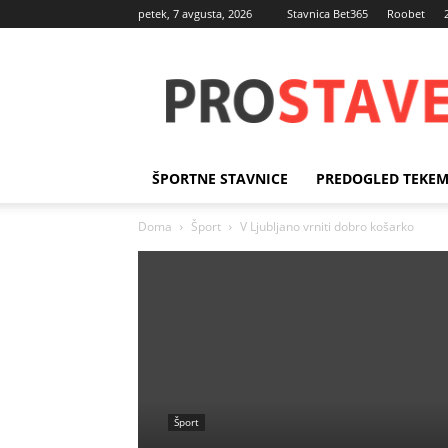
petek, 7 avgusta, 2026
Stavnica Bet365
Roobet
Športne
stave
ŠPORTNE STAVNICE
PREDOGLED TEKE
Doma
Šport
V Ljubljano vrniti dobro košarko
Šport