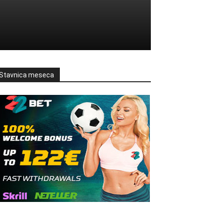
Stavnica meseca