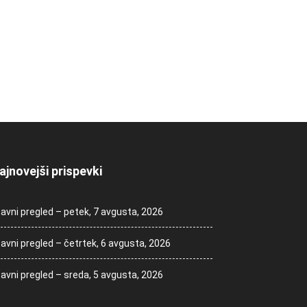
ajnovejši prispevki
avni pregled – petek, 7 avgusta, 2026
avni pregled – četrtek, 6 avgusta, 2026
avni pregled – sreda, 5 avgusta, 2026