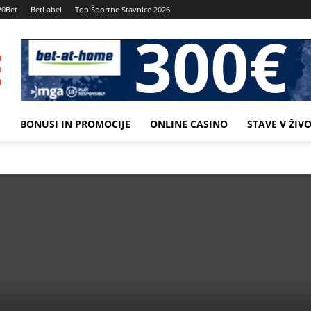
20Bet
BetLabel
Top Športne Stavnice 2026
M
BONUSI IN PROMOCIJE
ONLINE CASINO
STAVE V ŽIV