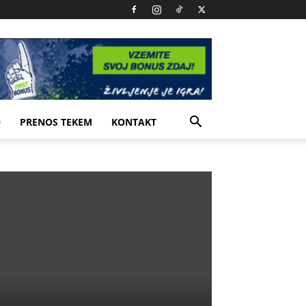
O
PRENOS TEKEM
KONTAKT