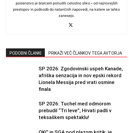
poslanstvo je bralcem ponuditi celostno sliko – od najnovejših
prestopov in poškodb do natančnih napovedi, na katere se lahko
zanesejo.
PODOBNI ČLANKI
PRIKAŽI VEČ ČLANKOV TEGA AVTORJA
SP 2026: Zgodovinski uspeh Kanade,
afriška senzacija in nov epski rekord
Lionela Messija pred vrati osmine
finala
SP 2026: Tuchel med odmorom
prebudil “Tri leve”, Hrvati padli v
teksaškem spektaklu!
OKC in SGA pod plazom kritik: je