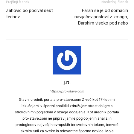
Prejšnji članek
Naslednji članek
Zahović bo počival šest
Farah se je od domačih
tednov
navijačev poslovil z zmago,
Barshim visoko pod nebo
J.D.
https://pro-stave.com
Glavni urednik portala pro-stave.com Z več kot 17-letnimi
izkušnjami v športni analitiki združujem strast do igre s
strokovnim vpogledom v ozadje dogajanja. Kot urednik portala
pro-stave.com ne pripravljam le poglobljenih analiz in
predogledov največjih evropskih ter svetovnih tekem, temveč
skrbim tudi za sveže in relevantne športne novice. Moje