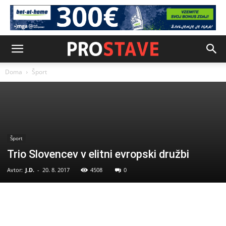
Doma
Šport
Šport
Trio Slovencev v elitni evropski družbi
Avtor:
J.D.
-
20. 8. 2017
4508
0