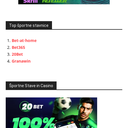
Top športne stavnice
Bet-at-home
Bet365
20Bet
Granawin
Športne Stave in Casino