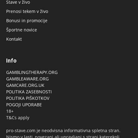
Stave v živo
Prenosi tekem v živo
Bonusi in promocije
Športne novice
Kontakt
Info
GAMBLINGTHERAPY.ORG
GAMBLEAWARE.ORG
GAMCARE.ORG.UK
POLITIKA ZASEBNOSTI
POLITIKA PIŠKOTKOV
POGOJI UPORABE
18+
T&Cs apply
pro-stave.com je neodvisna informativna spletna stran.
Nismo v lasti, povezani ali upravljani s strani katerekoli