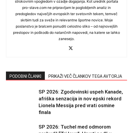
strokovnim vpogledom v ozadje dogajanja. Kot urednik portala
pro-stave.com ne pripravljam le poglobljenih analiz in
predogledov največjih evropskih ter svetovnih tekem, temveč
skrbim tudi za sveže in relevantne športne novice. Moje
poslanstvo je bralcem ponuditi celostno sliko – od najnovejših
prestopov in poškodb do natančnih napovedi, na katere se lahko
zanesejo.
PODOBNI ČLANKI
PRIKAŽI VEČ ČLANKOV TEGA AVTORJA
SP 2026: Zgodovinski uspeh Kanade,
afriška senzacija in nov epski rekord
Lionela Messija pred vrati osmine
finala
SP 2026: Tuchel med odmorom