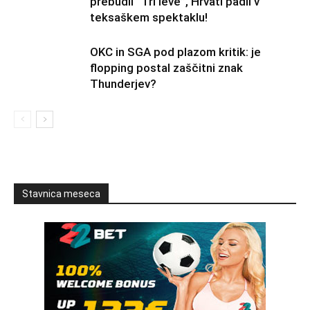
prebudil “Tri leve”, Hrvati padli v
teksaškem spektaklu!
OKC in SGA pod plazom kritik: je
flopping postal zaščitni znak
Thunderjev?
Stavnica meseca