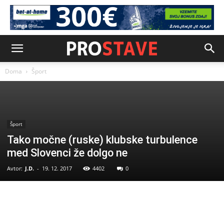
Doma
Šport
Šport
Tako močne (ruske) klubske turbulence
med Slovenci že dolgo ne
Avtor:
J.D.
-
19. 12. 2017
4402
0