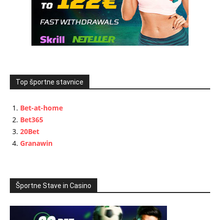
Top športne stavnice
Bet-at-home
Bet365
20Bet
Granawin
Športne Stave in Casino