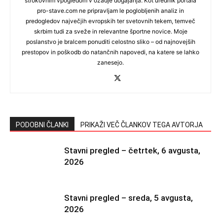
strokovnim vpogledom v ozadje dogajanja. Kot urednik portala
pro-stave.com ne pripravljam le poglobljenih analiz in
predogledov največjih evropskih ter svetovnih tekem, temveč
skrbim tudi za sveže in relevantne športne novice. Moje
poslanstvo je bralcem ponuditi celostno sliko – od najnovejših
prestopov in poškodb do natančnih napovedi, na katere se lahko
zanesejo.
PODOBNI ČLANKI
PRIKAŽI VEČ ČLANKOV TEGA AVTORJA
Stavni pregled – četrtek, 6 avgusta,
2026
Stavni pregled – sreda, 5 avgusta,
2026