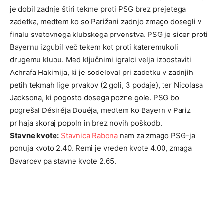
je dobil zadnje štiri tekme proti PSG brez prejetega
zadetka, medtem ko so Parižani zadnjo zmago dosegli v
finalu svetovnega klubskega prvenstva. PSG je sicer proti
Bayernu izgubil več tekem kot proti kateremukoli
drugemu klubu. Med ključnimi igralci velja izpostaviti
Achrafa Hakimija, ki je sodeloval pri zadetku v zadnjih
petih tekmah lige prvakov (2 goli, 3 podaje), ter Nicolasa
Jacksona, ki pogosto dosega pozne gole. PSG bo
pogrešal Désiréja Douéja, medtem ko Bayern v Pariz
prihaja skoraj popoln in brez novih poškodb.
Stavne kvote:
Stavnica Rabona
nam za zmago PSG-ja
ponuja kvoto 2.40. Remi je vreden kvote 4.00, zmaga
Bavarcev pa stavne kvote 2.65.