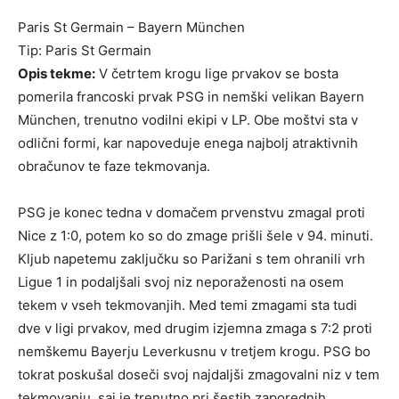
Paris St Germain – Bayern München
Tip: Paris St Germain
Opis tekme:
V četrtem krogu lige prvakov se bosta
pomerila francoski prvak PSG in nemški velikan Bayern
München, trenutno vodilni ekipi v LP. Obe moštvi sta v
odlični formi, kar napoveduje enega najbolj atraktivnih
obračunov te faze tekmovanja.
PSG je konec tedna v domačem prvenstvu zmagal proti
Nice z 1:0, potem ko so do zmage prišli šele v 94. minuti.
Kljub napetemu zaključku so Parižani s tem ohranili vrh
Ligue 1 in podaljšali svoj niz neporaženosti na osem
tekem v vseh tekmovanjih. Med temi zmagami sta tudi
dve v ligi prvakov, med drugim izjemna zmaga s 7:2 proti
nemškemu Bayerju Leverkusnu v tretjem krogu. PSG bo
tokrat poskušal doseči svoj najdaljši zmagovalni niz v tem
tekmovanju, saj je trenutno pri šestih zaporednih