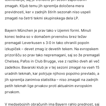
zmagah. Kljub temu jih spremlja določena mera
previdnosti, ker v zadnjih štirih sezonah niso uspeli
zmagati na četrti tekmi skupinskega dela LP.
Bayern München je prav tako v izjemni formi. Minuli
konec tedna so v domačem prvenstvu brez težav
premagali Leverkusen s 3:0 in tako ohranili popoln
izkupiček – devet zmag iz devetih tekem. Na evropskem
prizorišču so prav tako nepremagani, saj so že premagali
Chelsea, Pafos in Club Brugge, vse z razliko dveh ali več
zadetkov. Bavarski klub je v tej sezoni zmagal na vseh 15
uradnih tekmah, kar potrjuje njihovo popolno prevlado, a
jih spremlja zanimiva statistika – niso zmagali na zadnjih
petih tekmah lige prvakov proti aktualnim evropskim
prvakom.
V medsebojnih obračunih ima Bayern rahlo prednost, saj