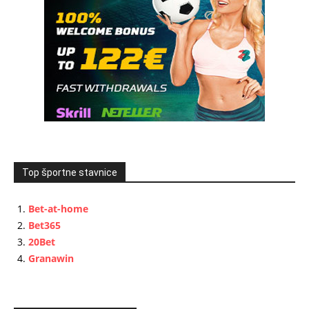
Top športne stavnice
Bet-at-home
Bet365
20Bet
Granawin