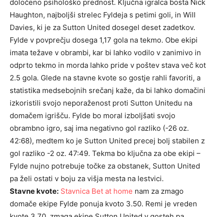
določeno psihološko prednost. Ključna igralca bosta Nick
Haughton, najboljši strelec Fyldeja s petimi goli, in Will
Davies, ki je za Sutton United dosegel deset zadetkov.
Fylde v povprečju dosega 1,17 gola na tekmo. Obe ekipi
imata težave v obrambi, kar bi lahko vodilo v zanimivo in
odprto tekmo in morda lahko pride v poštev stava več kot
2.5 gola. Glede na stavne kvote so gostje rahli favoriti, a
statistika medsebojnih srečanj kaže, da bi lahko domačini
izkoristili svojo neporaženost proti Sutton Unitedu na
domačem igrišču. Fylde bo moral izboljšati svojo
obrambno igro, saj ima negativno gol razliko (-26 oz.
42:68), medtem ko je Sutton United precej bolj stabilen z
gol razliko -2 oz. 47:49. Tekma bo ključna za obe ekipi –
Fylde nujno potrebuje točke za obstanek, Sutton United
pa želi ostati v boju za višja mesta na lestvici.
Stavne kvote:
Stavnica Bet at home
nam za zmago
domače ekipe Fylde ponuja kvoto 3.50. Remi je vreden
kvote 3.70, zmaga ekipe Sutton United v gosteh pa