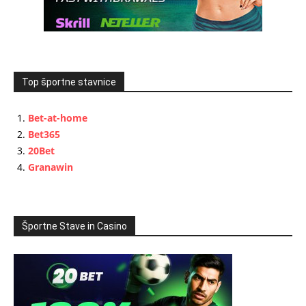
Top športne stavnice
Bet-at-home
Bet365
20Bet
Granawin
Športne Stave in Casino