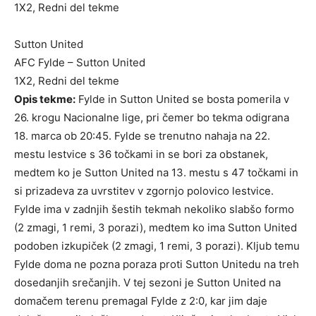
1X2, Redni del tekme
Sutton United
AFC Fylde – Sutton United
1X2, Redni del tekme
Opis tekme:
Fylde in Sutton United se bosta pomerila v
26. krogu Nacionalne lige, pri čemer bo tekma odigrana
18. marca ob 20:45. Fylde se trenutno nahaja na 22.
mestu lestvice s 36 točkami in se bori za obstanek,
medtem ko je Sutton United na 13. mestu s 47 točkami in
si prizadeva za uvrstitev v zgornjo polovico lestvice.
Fylde ima v zadnjih šestih tekmah nekoliko slabšo formo
(2 zmagi, 1 remi, 3 porazi), medtem ko ima Sutton United
podoben izkupiček (2 zmagi, 1 remi, 3 porazi). Kljub temu
Fylde doma ne pozna poraza proti Sutton Unitedu na treh
dosedanjih srečanjih. V tej sezoni je Sutton United na
domačem terenu premagal Fylde z 2:0, kar jim daje