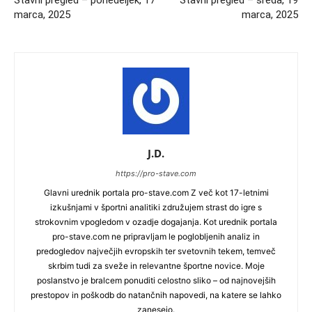
Stavni pregled – ponedeljek, 17
Stavni pregled – sreda, 19
marca, 2025
marca, 2025
J.D.
https://pro-stave.com
Glavni urednik portala pro-stave.com Z več kot 17-letnimi
izkušnjami v športni analitiki združujem strast do igre s
strokovnim vpogledom v ozadje dogajanja. Kot urednik portala
pro-stave.com ne pripravljam le poglobljenih analiz in
predogledov največjih evropskih ter svetovnih tekem, temveč
skrbim tudi za sveže in relevantne športne novice. Moje
poslanstvo je bralcem ponuditi celostno sliko – od najnovejših
prestopov in poškodb do natančnih napovedi, na katere se lahko
zanesejo.