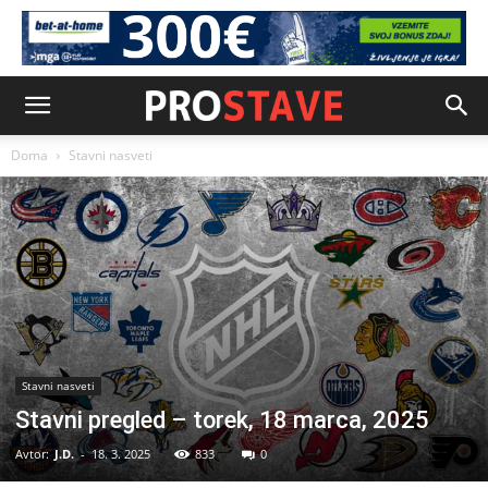
Doma
Stavni nasveti
Stavni nasveti
Stavni pregled – torek, 18 marca, 2025
Avtor:
J.D.
-
18. 3. 2025
833
0