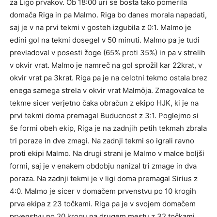
za Ligo prvakov. Ob 18:00 uri se bosta tako pomerila
domača Riga in pa Malmo. Riga bo danes morala napadati,
saj je v na prvi tekmi v gosteh izgubila z 0:1. Malmo je
edini gol na tekmi dosegel v 50 minuti. Malmo pa je tudi
prevladoval v posesti žoge (65% proti 35%) in pa v strelih
v okvir vrat. Malmo je namreč na gol sprožil kar 22krat, v
okvir vrat pa 3krat. Riga pa je na celotni tekmo ostala brez
enega samega strela v okvir vrat Malmöja. Zmagovalca te
tekme sicer verjetno čaka obračun z ekipo HJK, ki je na
prvi tekmi doma premagal Buducnost z 3:1. Poglejmo si
še formi obeh ekip, Riga je na zadnjih petih tekmah zbrala
tri poraze in dve zmagi. Na zadnji tekmi so igrali ravno
proti ekipi Malmo. Na drugi strani je Malmo v malce boljši
formi, saj je v enakem obdobju nanizal tri zmage in dva
poraza. Na zadnji tekmi je v ligi doma premagal Sirius z
4:0. Malmo je sicer v domačem prvenstvu po 10 krogih
prva ekipa z 23 točkami. Riga pa je v svojem domačem
prvenstvu po 20 krogu na drugem mestu z 32 točkami.