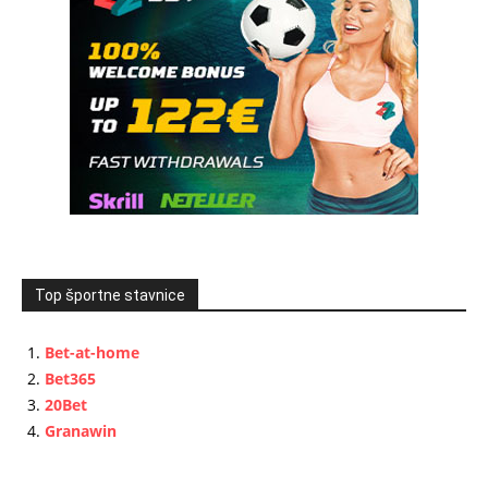
Top športne stavnice
Bet-at-home
Bet365
20Bet
Granawin