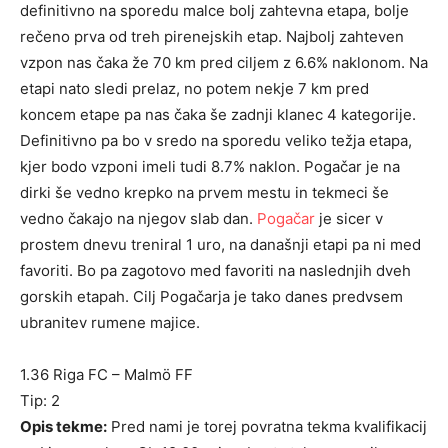
definitivno na sporedu malce bolj zahtevna etapa, bolje
rečeno prva od treh pirenejskih etap. Najbolj zahteven
vzpon nas čaka že 70 km pred ciljem z 6.6% naklonom. Na
etapi nato sledi prelaz, no potem nekje 7 km pred
koncem etape pa nas čaka še zadnji klanec 4 kategorije.
Definitivno pa bo v sredo na sporedu veliko težja etapa,
kjer bodo vzponi imeli tudi 8.7% naklon. Pogačar je na
dirki še vedno krepko na prvem mestu in tekmeci še
vedno čakajo na njegov slab dan.
Pogačar
je sicer v
prostem dnevu treniral 1 uro, na današnji etapi pa ni med
favoriti. Bo pa zagotovo med favoriti na naslednjih dveh
gorskih etapah. Cilj Pogačarja je tako danes predvsem
ubranitev rumene majice.
1.36 Riga FC – Malmö FF
Tip: 2
Opis tekme:
Pred nami je torej povratna tekma kvalifikacij