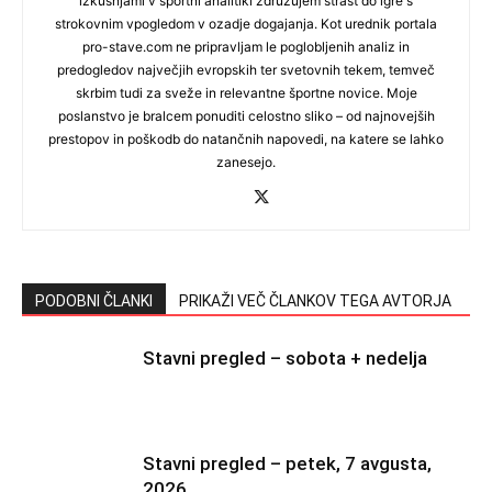
izkušnjami v športni analitiki združujem strast do igre s
strokovnim vpogledom v ozadje dogajanja. Kot urednik portala
pro-stave.com ne pripravljam le poglobljenih analiz in
predogledov največjih evropskih ter svetovnih tekem, temveč
skrbim tudi za sveže in relevantne športne novice. Moje
poslanstvo je bralcem ponuditi celostno sliko – od najnovejših
prestopov in poškodb do natančnih napovedi, na katere se lahko
zanesejo.
PODOBNI ČLANKI
PRIKAŽI VEČ ČLANKOV TEGA AVTORJA
Stavni pregled – sobota + nedelja
Stavni pregled – petek, 7 avgusta,
2026