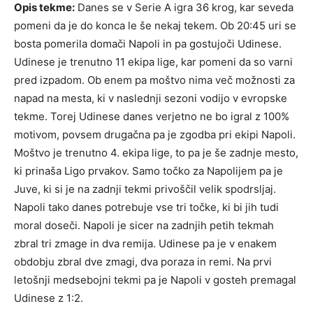
Opis tekme:
Danes se v Serie A igra 36 krog, kar seveda
pomeni da je do konca le še nekaj tekem. Ob 20:45 uri se
bosta pomerila domači Napoli in pa gostujoči Udinese.
Udinese je trenutno 11 ekipa lige, kar pomeni da so varni
pred izpadom. Ob enem pa moštvo nima več možnosti za
napad na mesta, ki v naslednji sezoni vodijo v evropske
tekme. Torej Udinese danes verjetno ne bo igral z 100%
motivom, povsem drugačna pa je zgodba pri ekipi Napoli.
Moštvo je trenutno 4. ekipa lige, to pa je še zadnje mesto,
ki prinaša Ligo prvakov. Samo točko za Napolijem pa je
Juve, ki si je na zadnji tekmi privoščil velik spodrsljaj.
Napoli tako danes potrebuje vse tri točke, ki bi jih tudi
moral doseči. Napoli je sicer na zadnjih petih tekmah
zbral tri zmage in dva remija. Udinese pa je v enakem
obdobju zbral dve zmagi, dva poraza in remi. Na prvi
letošnji medsebojni tekmi pa je Napoli v gosteh premagal
Udinese z 1:2.