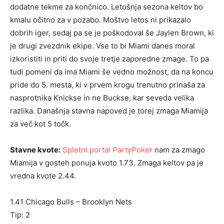
dodatne tekme za končnico. Letošnja sezona keltov bo
kmalu očitno za v pozabo. Moštvo letos ni prikazalo
dobrih iger, sedaj pa se je poškodoval še Jaylen Brown, ki
je drugi zvezdnik ekipe. Vse to bi Miami danes moral
izkoristiti in priti do svoje tretje zaporedne zmage. To pa
tudi pomeni da ima Miami še vedno možnost, da na koncu
pride do 5. mesta, ki v prvem krogu trenutno prinaša za
nasprotnika Knickse in ne Buckse, kar seveda velika
razlika. Današnja stavna napoved je torej zmaga Miamija
za več kot 5 točk.
Stavne kvote:
Spletni portal PartyPoker
nam za zmago
Miamija v gosteh ponuja kvoto 1.73. Zmaga keltov pa je
vredna kvote 2.44.
1.41 Chicago Bulls – Brooklyn Nets
Tip: 2