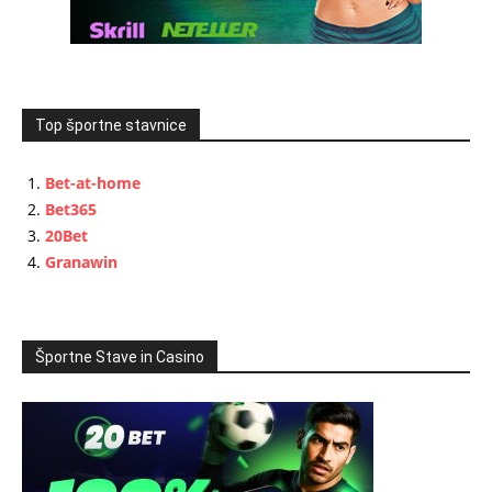
Top športne stavnice
Bet-at-home
Bet365
20Bet
Granawin
Športne Stave in Casino