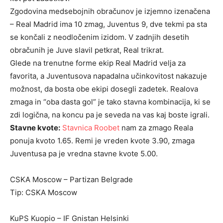
Zgodovina medsebojnih obračunov je izjemno izenačena
– Real Madrid ima 10 zmag, Juventus 9, dve tekmi pa sta
se končali z neodločenim izidom. V zadnjih desetih
obračunih je Juve slavil petkrat, Real trikrat.
Glede na trenutne forme ekip Real Madrid velja za
favorita, a Juventusova napadalna učinkovitost nakazuje
možnost, da bosta obe ekipi dosegli zadetek. Realova
zmaga in “oba dasta gol” je tako stavna kombinacija, ki se
zdi logična, na koncu pa je seveda na vas kaj boste igrali.
Stavne kvote:
Stavnica Roobet
nam za zmago Reala
ponuja kvoto 1.65. Remi je vreden kvote 3.90, zmaga
Juventusa pa je vredna stavne kvote 5.00.
CSKA Moscow – Partizan Belgrade
Tip: CSKA Moscow
KuPS Kuopio – IF Gnistan Helsinki