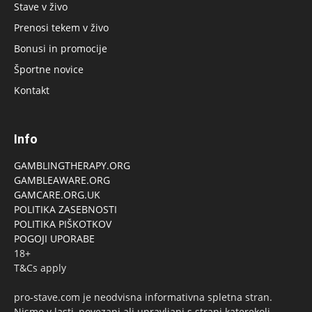
Stave v živo
Prenosi tekem v živo
Bonusi in promocije
Športne novice
Kontakt
Info
GAMBLINGTHERAPY.ORG
GAMBLEAWARE.ORG
GAMCARE.ORG.UK
POLITIKA ZASEBNOSTI
POLITIKA PIŠKOTKOV
POGOJI UPORABE
18+
T&Cs apply
pro-stave.com je neodvisna informativna spletna stran.
Nismo v lasti, povezani ali upravljani s strani katerekoli