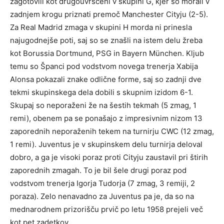
zagotovili kot drugouvrščeni v skupini G, kjer so morali v
zadnjem krogu priznati premoč Manchester Cityju (2-5).
Za Real Madrid zmaga v skupini H morda ni prinesla
najugodnejše poti, saj so se znašli na istem delu žreba
kot Borussia Dortmund, PSG in Bayern München. Kljub
temu so Španci pod vodstvom novega trenerja Xabija
Alonsa pokazali znake odlične forme, saj so zadnji dve
tekmi skupinskega dela dobili s skupnim izidom 6-1.
Skupaj so neporaženi že na šestih tekmah (5 zmag, 1
remi), obenem pa se ponašajo z impresivnim nizom 13
zaporednih neporaženih tekem na turnirju CWC (12 zmag,
1 remi). Juventus je v skupinskem delu turnirja deloval
dobro, a ga je visoki poraz proti Cityju zaustavil pri štirih
zaporednih zmagah. To je bil šele drugi poraz pod
vodstvom trenerja Igorja Tudorja (7 zmag, 3 remiji, 2
poraza). Zelo nenavadno za Juventus pa je, da so na
mednarodnem prizorišču prvič po letu 1958 prejeli več
kot pet zadetkov.