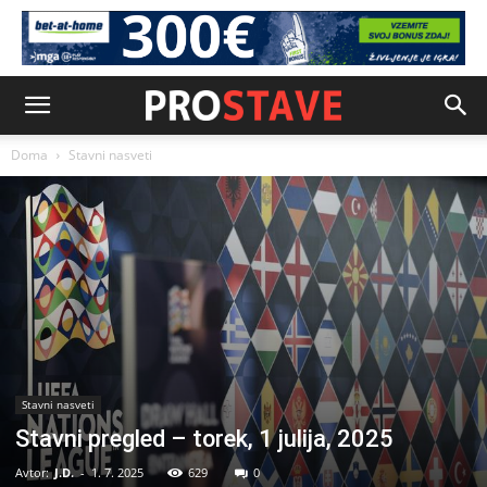
Doma
Stavni nasveti
Stavni nasveti
Stavni pregled – torek, 1 julija, 2025
Avtor:
J.D.
-
1. 7. 2025
629
0