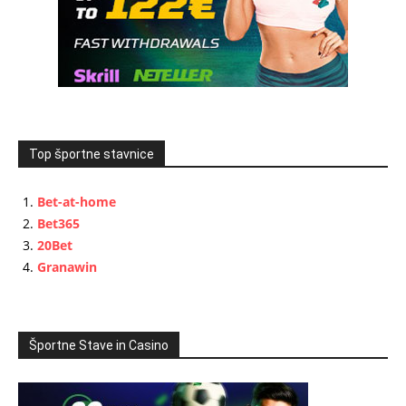
Top športne stavnice
Bet-at-home
Bet365
20Bet
Granawin
Športne Stave in Casino