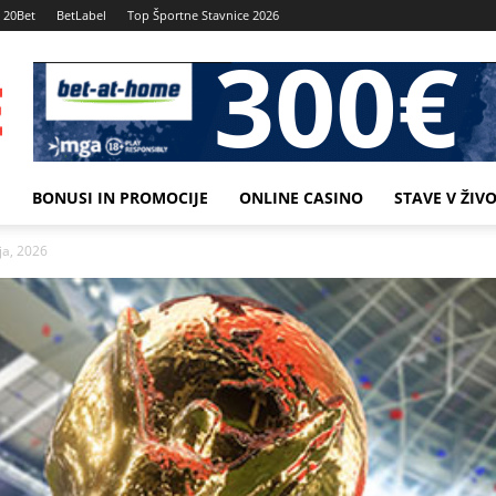
20Bet
BetLabel
Top Športne Stavnice 2026
M
BONUSI IN PROMOCIJE
ONLINE CASINO
STAVE V ŽIV
ija, 2026