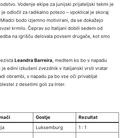
odstvo. Vodenje ekipe za junijski prijateljski tekmi je
 je odločil za radikalno potezo – vpoklical je skoraj
. Mladci bodo izjemno motivirani, da se dokažejo
vzel krmilo. Čeprav so Italijani dobili sedem od
sedba na igrišču delovala povsem drugače, kot smo
vezista
Leandra Barreira
, medtem ko bo v napadu
e edini izkušeni zvezdnik v italijanski vrsti vratar
ladi obrambi, v napadu pa bo vse oči privabljal
lestel z desetimi goli za Inter.
mači
Gostje
Rezultat
ija
Luksemburg
1 : 1