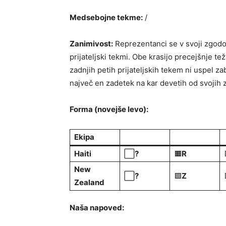
Medsebojne tekme:
/
Zanimivost:
Reprezentanci se v svoji zgodovi
prijateljski tekmi. Obe krasijo precejšnje tež
zadnjih petih prijateljskih tekem ni uspel za
največ en zadetek na kar devetih od svojih 
Forma (novejše levo):
Ekipa
Haiti
⬜
?
🟧
R
New
⬜
?
🟩
Z
Zealand
Naša napoved: