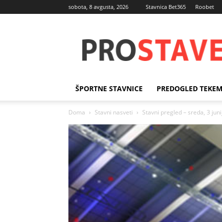
sobota, 8 avgusta, 2026
Stavnica Bet365
Roobet
Športne
stave
ŠPORTNE STAVNICE
PREDOGLED TEKE
Doma
Stavni nasveti
Stavni pregled – sreda, 3 jun