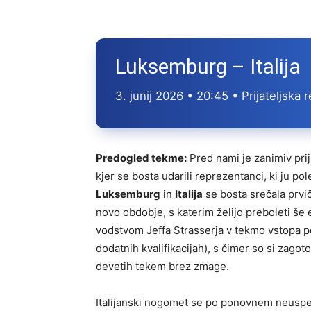
Luksemburg – Italija
3. junij 2026 • 20:45 • Prijateljsk
Predogled tekme:
Pred nami je zanimiv pri
kjer se bosta udarili reprezentanci, ki ju p
Luksemburg
in
Italija
se bosta srečala prvi
novo obdobje, s katerim želijo preboleti še
vodstvom Jeffa Strasserja v tekmo vstopa p
dodatnih kvalifikacijah), s čimer so si zagoto
devetih tekem brez zmage.
Italijanski nogomet se po ponovnem neuspeh