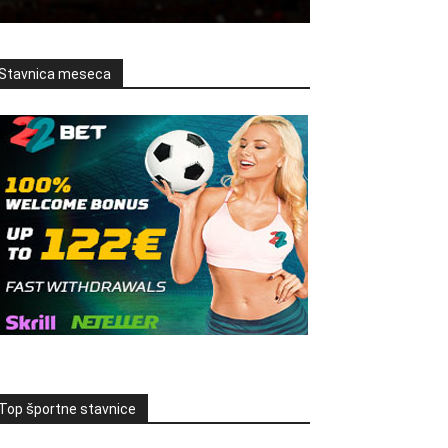
Stavnica meseca
Top športne stavnice