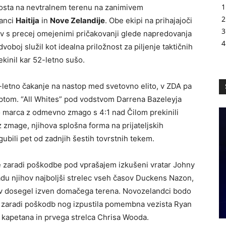
bosta na nevtralnem terenu na zanimivem
tanci
Haitija
in
Nove Zelandije
. Obe ekipi na prihajajoči
jev s precej omejenimi pričakovanji glede napredovanja
oboj služil kot idealna priložnost za piljenje taktičnih
rekinil kar 52-letno sušo.
6-letno čakanje na nastop med svetovno elito, v ZDA pa
Egiptom. “All Whites” pod vodstvom Darrena Bazeleyja
 marca z odmevno zmago s 4:1 nad Čilom prekinili
zmage, njihova splošna forma na prijateljskih
gubili pet od zadnjih šestih tovrstnih tekem.
j je zaradi poškodbe pod vprašajem izkušeni vratar Johny
du njihov najboljši strelec vseh časov Duckens Nazon,
lov dosegel izven domačega terena. Novozelandci bodo
o zaradi poškodb nog izpustila pomembna vezista Ryan
 kapetana in prvega strelca Chrisa Wooda.