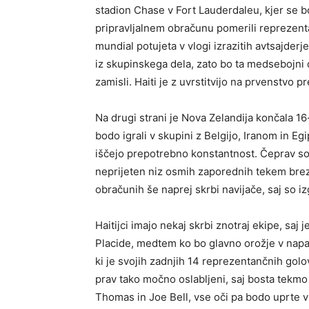
stadion Chase v Fort Lauderdaleu, kjer se 
pripravljalnem obračunu pomerili reprezen
mundial potujeta v vlogi izrazitih avtsajder
iz skupinskega dela, zato bo ta medsebojni dv
zamisli. Haiti je z uvrstitvijo na prvenstvo p
Na drugi strani je Nova Zelandija končala 1
bodo igrali v skupini z Belgijo, Iranom in 
iščejo prepotrebno konstantnost. Čeprav so
neprijeten niz osmih zaporednih tekem brez 
obračunih še naprej skrbi navijače, saj so iz
Haitijci imajo nekaj skrbi znotraj ekipe, sa
Placide, medtem ko bo glavno orožje v napa
ki je svojih zadnjih 14 reprezentančnih go
prav tako močno oslabljeni, saj bosta tekm
Thomas in Joe Bell, vse oči pa bodo uprte v