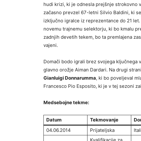
hudi krizi, ki je odnesla prejšnje strokovno v
začasno prevzel 67-letni Silvio Baldini, ki se
izključno igralce iz reprezentance do 21 let
novemu trajnemu selektorju, ki bo kmalu pre
zadnjih devetih tekem, bo ta premlajena za
vajeni.
Domači bodo igrali brez svojega ključnega 
glavno orožje Aiman Dardari. Na drugi strani j
Gianluigi Donnarumma
, ki bo poveljeval m
Francesco Pio Esposito, ki je v tej sezoni zab
Medsebojne tekme:
Datum
Tekmovanje
Do
04.06.2014
Prijateljska
Ital
Kvalifikacije za