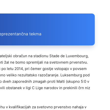
a reprezentančna tekma
jateljski obračun na stadionu Stade de Luxembourg,
oleti žal ne bomo spremljali na svetovnem prvenstvu.
č po letu 2014, pri čemer gostje vstopajo v povsem
 eno veliko rezultatsko razočaranje. Luksemburg pod
o dveh zaporednih zmagah proti Malti (skupno 5:0 v
vili obstanek v ligi C Lige narodov in prekinili črn niz
u v kvalifikacijah za svetovno prvenstvo nahaja v