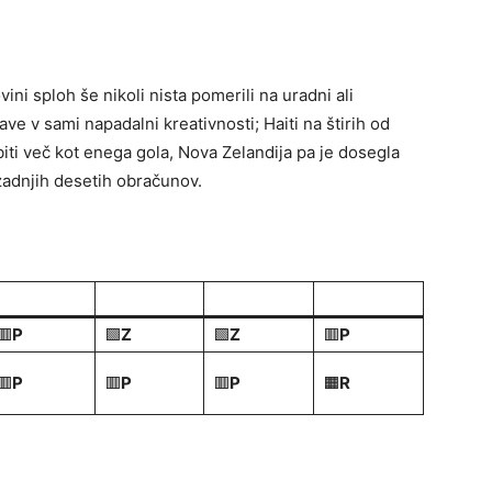
ni sploh še nikoli nista pomerili na uradni ali
ave v sami napadalni kreativnosti; Haiti na štirih od
biti več kot enega gola, Nova Zelandija pa je dosegla
zadnjih desetih obračunov.
🟥
P
🟩
Z
🟩
Z
🟥
P
🟥
P
🟥
P
🟥
P
🟧
R