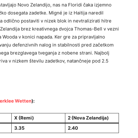
tavljajo Novo Zelandijo, nas na Floridi čaka izjemno
ežko dosegata zadetke. Migné je iz Haitija naredil
odlično postaviti v nizek blok in nevtralizirati hitre
Zelandija brez kreativnega dvojca Thomas-Bell v vezni
a Wooda v konici napada. Ker gre za pripravljalno
anju defenzivnih nalog in stabilnosti pred začetkom
ega brezglavega tveganja z nobene strani. Najbolj
riva v nizkem številu zadetkov, natančneje pod 2.5
erklee Wetten
):
X (Remi)
2 (Nova Zelandija)
3.35
2.40