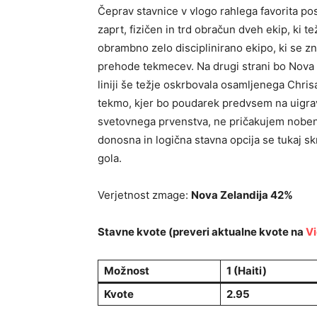
Čeprav stavnice v vlogo rahlega favorita pos
zaprt, fizičen in trd obračun dveh ekip, ki t
obrambno zelo disciplinirano ekipo, ki se zna 
prehode tekmecev. Na drugi strani bo Nova 
liniji še težje oskrbovala osamljenega Chris
tekmo, kjer bo poudarek predvsem na uigrav
svetovnega prvenstva, ne pričakujem noben
donosna in logična stavna opcija se tukaj sk
gola.
Verjetnost zmage:
Nova Zelandija 42%
Stavne kvote (preveri aktualne kvote na
Vi
Možnost
1 (Haiti)
Kvote
2.95