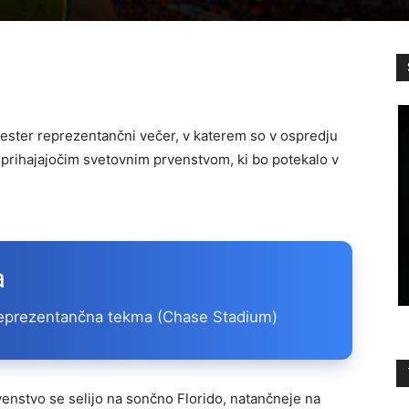
ester reprezentančni večer, v katerem so v ospredju
 prihajajočim svetovnim prvenstvom, ki bo potekalo v
a
a reprezentančna tekma (Chase Stadium)
enstvo se selijo na sončno Florido, natančneje na