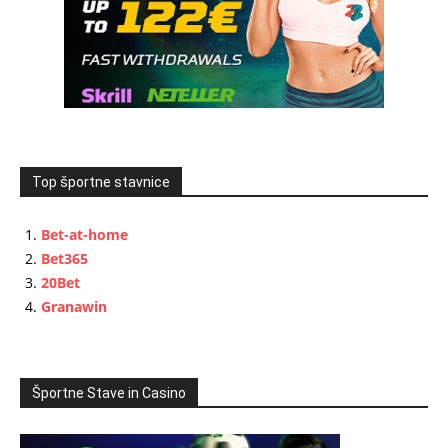
Top športne stavnice
Bet-at-home
Bet365
20Bet
Granawin
Športne Stave in Casino