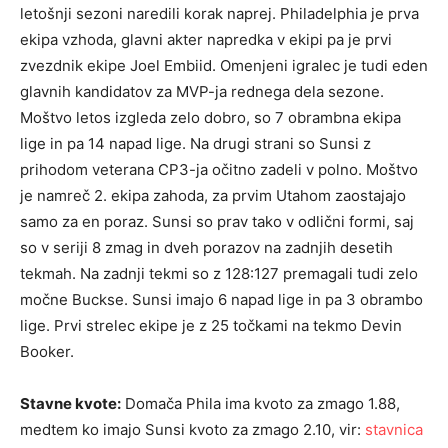
letošnji sezoni naredili korak naprej. Philadelphia je prva
ekipa vzhoda, glavni akter napredka v ekipi pa je prvi
zvezdnik ekipe Joel Embiid. Omenjeni igralec je tudi eden
glavnih kandidatov za MVP-ja rednega dela sezone.
Moštvo letos izgleda zelo dobro, so 7 obrambna ekipa
lige in pa 14 napad lige. Na drugi strani so Sunsi z
prihodom veterana CP3-ja očitno zadeli v polno. Moštvo
je namreč 2. ekipa zahoda, za prvim Utahom zaostajajo
samo za en poraz. Sunsi so prav tako v odlični formi, saj
so v seriji 8 zmag in dveh porazov na zadnjih desetih
tekmah. Na zadnji tekmi so z 128:127 premagali tudi zelo
močne Buckse. Sunsi imajo 6 napad lige in pa 3 obrambo
lige. Prvi strelec ekipe je z 25 točkami na tekmo Devin
Booker.
Stavne kvote:
Domača Phila ima kvoto za zmago 1.88,
medtem ko imajo Sunsi kvoto za zmago 2.10, vir:
stavnica