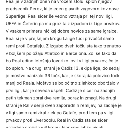
Real je v zadnjih dneh na vročem stolu, sploh njegov
predsednik Perez, ki je eden glavnih zagovornikov nove
Superlige. Real sicer še vedno vztraja pri tej novi ligi,
UEFA in Čeferin pa mu grozita z izpadom iz Lige prvakov.
V vsakem primeru nič kaj dobre novice za same igralce.
Real si je v prejšnjem krogu Lalige tudi privoščil samo
remi proti Getafeju. Z izgubo dveh točk, sta tako trenutno
v boljšem položaju Atletico in Barcelona. Zdi se tako da
bo Real edino letošnjo lovoriko lovil v Ligi prvakov, če je
bo sploh. Na drugi strani je Cadiz 13. ekipa lige, do sedaj
je moštvo nanizalo 36 točk, kar je skorajda polovico točk
manj od Reala. Moštvo se bo očitno z lahkoto obdržalo v
prvi ligi, kar je seveda uspeh. Cadiz je sicer na zadnjih
petih tekmah zbral dva remija, poraz in zmagi. Na drugi
strani je Ral v seriji dveh zaporednih remijev, na zadnje je
v ligi samo remiziral z ekipo Getafe, pred tem pa v ligi
prvakov proti Liverpoolu. Real in Cadiz sta se sicer
nazadnje srečala v 6 krogu, kjer smo lahko videli