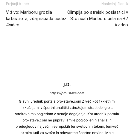
Prejšnji članek
Naslednji članek
V živo: Mariboru grozila
Olimpija po strelski poslastici v
katastrofa, zdaj napada čudež
Stožicah Mariboru ušla na +7
#video
#video
J.D.
https://pro-stave.com
Glavni urednik portala pro-stave.com Z več kot 17-letnimi
izkušnjami v športni analitiki združujem strast do igre s
strokovnim vpogledom v ozadje dogajanja. Kot urednik portala
pro-stave.com ne pripravljam le poglobljenih analiz in
predogledov največjih evropskih ter svetovnih tekem, temveč
skrbim tudi za sveže in relevantne športne novice. Moje