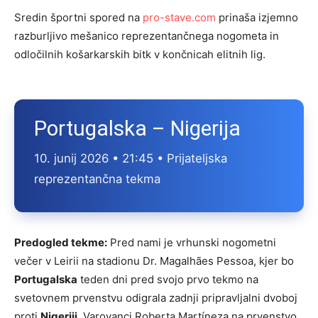
Sredin športni spored na
pro-stave.com
prinaša izjemno
razburljivo mešanico reprezentančnega nogometa in
odločilnih košarkarskih bitk v končnicah elitnih lig.
Portugalska – Nigerija
10. junij 2026 • 21:45 • Prijateljska
reprezentančna tekma
Predogled tekme:
Pred nami je vrhunski nogometni
večer v Leirii na stadionu Dr. Magalhães Pessoa, kjer bo
Portugalska
teden dni pred svojo prvo tekmo na
svetovnem prvenstvu odigrala zadnji pripravljalni dvoboj
proti
Nigeriji
. Varovanci Roberta Martíneza na prvenstvo