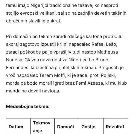
temu imajo Nigerijci tradicionalne težave, ko nasproti
stojijo evropski velikani, saj so na zadnjih devetih takšnih
obračunih slavili le enkrat.
Pri domačih bo tekmo zaradi rdečega kartona proti Čilu
skoraj zagotovo izpustil krilni napadalec Rafael Leão,
zaradi poškodbe pa je vprašljiv tudi nastop Matheusa
Nunesa. Glavna nevarnost za Nigerijce bo Bruno
Fernandes, ki blesti na prijateljskih tekmah. Pri gostih je
vroč napadalec Terem Moffi, ki je zadel proti Poljski,
morda pa bodo morali igrati brez Femi Azeeza, ki mu klub
menda ne dovoli nastopa.
Medsebojne tekme:
Tekmov
Datum
Domači
Gostje
Rezultat
anje