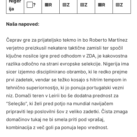
Niger
⬜
?
🟧
R
🟩
Z
🟩
Z
🟧
R
🟩
Z
ija
Naša napoved:
Čeprav gre za prijateljsko tekmo in bo Roberto Martínez
verjetno preizkusil nekatere taktične zamisli ter spočil
ključne nosilce igre pred odhodom v ZDA, je kakovostna
razlika odločno na strani evropske selekcije. Nigerija ima
sicer izjemno disciplinirano obrambo, ki le redko prejme
prvi zadetek, vendar se težko kosajo s hitrim tempom in
tehnično superiornostjo, ki jo ponuja portugalski vezni
niz. Domači teren v Leirii bo še dodatna prednost za
“Seleção”, ki želi pred potjo na mundial navijačem
pripraviti lep poslovilni šov z veliko zadetki. Čista zmaga
domačinov tukaj ne bi smela priti pod vprašaj,
kombinacija z več goli pa ponuja lepo vrednost.