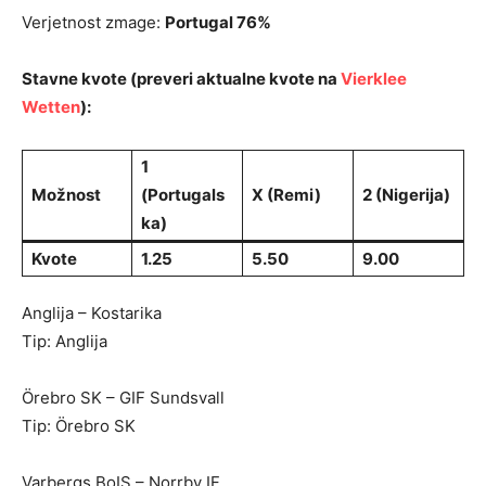
Verjetnost zmage:
Portugal 76%
Stavne kvote (preveri aktualne kvote na
Vierklee
Wetten
):
1
Možnost
(Portugals
X (Remi)
2 (Nigerija)
ka)
Kvote
1.25
5.50
9.00
Anglija – Kostarika
Tip: Anglija
Örebro SK – GIF Sundsvall
Tip: Örebro SK
Varbergs BoIS – Norrby IF