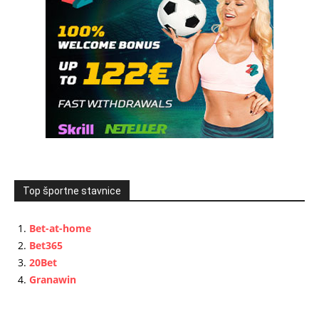
Top športne stavnice
Bet-at-home
Bet365
20Bet
Granawin