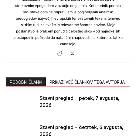
strokovnim vpogledom v ozadje dogajanja. Kot urednik portala
pro-stave.com ne pripravljam le poglobljenih analiz in
predogledov največjih evropskih ter svetovnih tekem, temveč
skrbim tudi za sveže in relevantne športne novice. Moje
poslanstvo je bralcem ponuditi celostno sliko – od najnovejših
prestopov in poškodb do natančnih napovedi, na katere se lahko
zanesejo.
PODOBNI ČLANKI
PRIKAŽI VEČ ČLANKOV TEGA AVTORJA
Stavni pregled – petek, 7 avgusta,
2026
Stavni pregled – četrtek, 6 avgusta,
2026