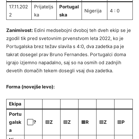
17.11.202
Prijateljs
Portugal
Nigerija
4 : 0
2
ka
ska
Zanimivost:
Edini medsebojni dvoboj teh dveh ekip se je
zgodil tik pred svetovnim prvenstvom leta 2022, ko je
Portugalska brez težav slavila s 4:0, dva zadetka pa je
takrat dosegel prav Bruno Fernandes. Portugalci doma
igrajo izjemno napadalno, saj so na osmih od zadnjih
devetih domačih tekem dosegli vsaj dva zadetka.
Forma (novejše levo):
Ekipa
Portu
galsk
⬜
?
🟩
Z
🟩
Z
🟧
R
🟩
Z
🟥
P
a