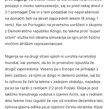
potujejo z visoko samozavestjo, saj so pred nekaj dnevi z
2:1 premagali Čile in s tem podaljšali niz neporaženosti
na domačih tleh na devet zaporednih tekem (8 zmag, 1
remi). Ker so Portugalci na prvenstvu uvrščeni v skupino
z Demokratično republiko Kongo, bo tekma proti “super
orlom” služila kot idealna simulacija za igro proti fizično
močnim afriškim reprezentancam.
Nigerija se na drugi strani sploh ni uvrstila na letošnji
mundial, kar pomeni, da bo to prvenstvo izpustila že
drugič zaporedoma. Vseeno pa v Evropo ne prihajajo z
belo zastavo; za njimi je dolgo in delavno poletje, saj bo
to njihova že četrta tekma v zadnjem obdobju, nazadnje
pa so se razšli z remijem 2:2 proti Poljski. Ekipa je pod
taktirko trenutnega vodstva v izjemni formi, saj v rednem
delu tekme niso izgubili že vse od sredine decembra lani,
njihova glavna odlika pa je izjemno čvrsta obramba. Kljub