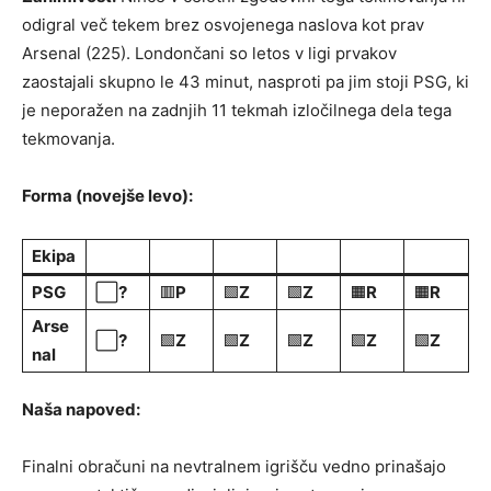
odigral več tekem brez osvojenega naslova kot prav
Arsenal (225). Londončani so letos v ligi prvakov
zaostajali skupno le 43 minut, nasproti pa jim stoji PSG, ki
je neporažen na zadnjih 11 tekmah izločilnega dela tega
tekmovanja.
Forma (novejše levo):
Ekipa
PSG
⬜
?
🟥
P
🟩
Z
🟩
Z
🟧
R
🟧
R
Arse
⬜
?
🟩
Z
🟩
Z
🟩
Z
🟩
Z
🟩
Z
nal
Naša napoved:
Finalni obračuni na nevtralnem igrišču vedno prinašajo