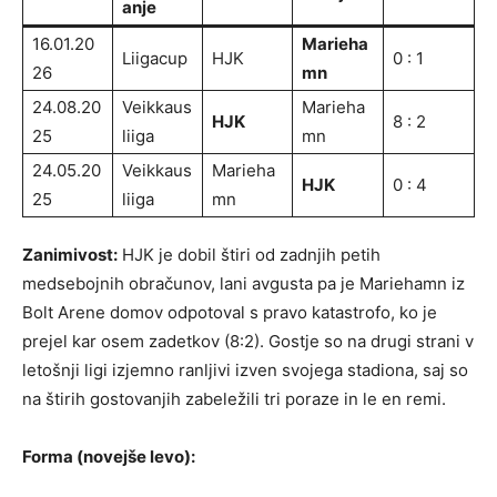
anje
16.01.20
Marieha
Liigacup
HJK
0 : 1
26
mn
24.08.20
Veikkaus
Marieha
HJK
8 : 2
25
liiga
mn
24.05.20
Veikkaus
Marieha
HJK
0 : 4
25
liiga
mn
Zanimivost:
HJK je dobil štiri od zadnjih petih
medsebojnih obračunov, lani avgusta pa je Mariehamn iz
Bolt Arene domov odpotoval s pravo katastrofo, ko je
prejel kar osem zadetkov (8:2). Gostje so na drugi strani v
letošnji ligi izjemno ranljivi izven svojega stadiona, saj so
na štirih gostovanjih zabeležili tri poraze in le en remi.
Forma (novejše levo):