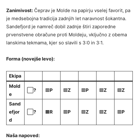
Zanimivost:
Čeprav je Molde na papirju vselej favorit, pa
je medsebojna tradicija zadnjih let naravnost šokantna.
Sandefjord je namreč dobil zadnje štiri zaporedne
prvenstvene obračune proti Moldeju, vključno z obema
lanskima tekmama, kjer so slavili s 3:0 in 3:1.
Forma (novejše levo):
Ekipa
Mold
⬜
?
🟥
P
🟩
Z
🟥
P
🟩
Z
🟩
Z
e
Sand
efjor
⬜
?
🟧
R
🟥
P
🟩
Z
🟩
Z
🟥
P
d
Naša napoved: