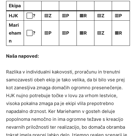
Ekipa
HJK
⬜
?
🟩
Z
🟥
P
🟧
R
🟩
Z
🟥
P
Mari
eham
⬜
?
🟥
P
🟥
P
🟧
R
🟩
Z
🟧
R
n
Naša napoved:
Razlika v individualni kakovosti, proračunu in trenutni
samozavesti obeh ekip je tako velika, da bi bilo vse prej
kot zanesljiva zmaga domačih ogromno presenečenje.
HJK nujno potrebuje točke v lovu za vrhom lestvice,
visoka pokalna zmaga pa je ekipi vlila prepotrebno
napadalno drznost. Ker Mariehamn v gosteh deluje
popolnoma nemočno in ima ogromne težave s kreacijo
nevarnih priložnosti ter realizacijo, bo domača obramba
tokrat imela precej lahko delo. Izjemno realen scenarij je