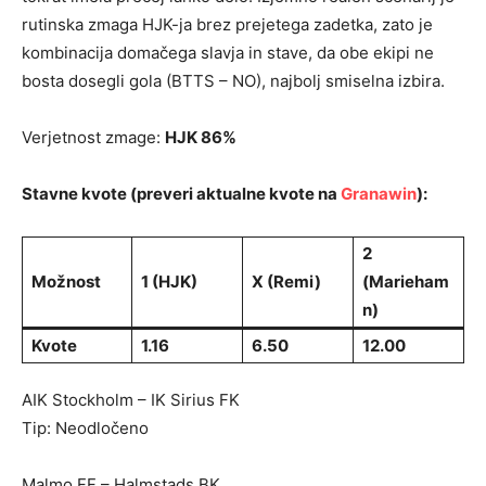
rutinska zmaga HJK-ja brez prejetega zadetka, zato je
kombinacija domačega slavja in stave, da obe ekipi ne
bosta dosegli gola (BTTS – NO), najbolj smiselna izbira.
Verjetnost zmage:
HJK 86%
Stavne kvote (preveri aktualne kvote na
Granawin
):
2
Možnost
1 (HJK)
X (Remi)
(Marieham
n)
Kvote
1.16
6.50
12.00
AIK Stockholm – IK Sirius FK
Tip: Neodločeno
Malmo FF – Halmstads BK