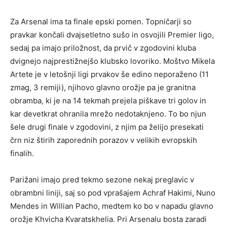
Za Arsenal ima ta finale epski pomen. Topničarji so
pravkar končali dvajsetletno sušo in osvojili Premier ligo,
sedaj pa imajo priložnost, da prvič v zgodovini kluba
dvignejo najprestižnejšo klubsko lovoriko. Moštvo Mikela
Artete je v letošnji ligi prvakov še edino neporaženo (11
zmag, 3 remiji), njihovo glavno orožje pa je granitna
obramba, ki je na 14 tekmah prejela piškave tri golov in
kar devetkrat ohranila mrežo nedotaknjeno. To bo njun
šele drugi finale v zgodovini, z njim pa želijo presekati
črn niz štirih zaporednih porazov v velikih evropskih
finalih.
Parižani imajo pred tekmo sezone nekaj preglavic v
obrambni liniji, saj so pod vprašajem Achraf Hakimi, Nuno
Mendes in Willian Pacho, medtem ko bo v napadu glavno
orožje Khvicha Kvaratskhelia. Pri Arsenalu bosta zaradi