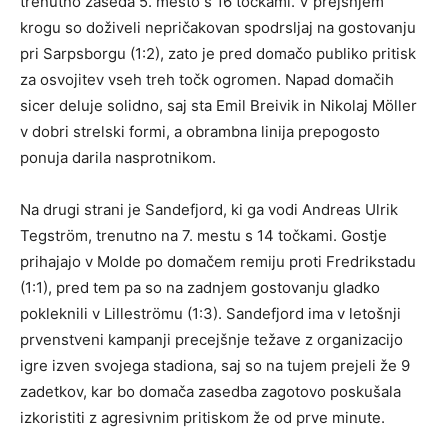
trenutno zaseda 5. mesto s 16 točkami. V prejšnjem
krogu so doživeli nepričakovan spodrsljaj na gostovanju
pri Sarpsborgu (1:2), zato je pred domačo publiko pritisk
za osvojitev vseh treh točk ogromen. Napad domačih
sicer deluje solidno, saj sta Emil Breivik in Nikolaj Möller
v dobri strelski formi, a obrambna linija prepogosto
ponuja darila nasprotnikom.
Na drugi strani je Sandefjord, ki ga vodi Andreas Ulrik
Tegström, trenutno na 7. mestu s 14 točkami. Gostje
prihajajo v Molde po domačem remiju proti Fredrikstadu
(1:1), pred tem pa so na zadnjem gostovanju gladko
pokleknili v Lilleströmu (1:3). Sandefjord ima v letošnji
prvenstveni kampanji precejšnje težave z organizacijo
igre izven svojega stadiona, saj so na tujem prejeli že 9
zadetkov, kar bo domača zasedba zagotovo poskušala
izkoristiti z agresivnim pritiskom že od prve minute.