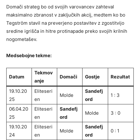
Domači strateg bo od svojih varovancev zahteval
maksimalno zbranost v zaključkih akcij, medtem ko bo
Tegström stavil na preverjeno postavitev z zgostitvijo
sredine igrišča in hitre protinapade preko svojih krilnih
nogometašev.
Medsebojne tekme:
Tekmov
Datum
Domači
Gostje
Rezultat
anje
19.10.20
Eliteseri
Sandefj
Molde
1 : 3
25
en
ord
06.04.20
Eliteseri
Sandefj
Molde
3 : 0
25
en
ord
19.10.20
Eliteseri
Sandefj
Molde
0 : 1
24
en
ord