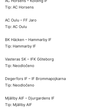
AC Horsens – Kolding IF
Tip: AC Horsens
AC Oulu – FF Jaro
Tip: AC Oulu
BK Häcken – Hammarby IF
Tip: Hammarby IF
Vasteras SK – IFK Göteborg
Tip: Neodločeno
Degerfors IF – IF Brommapojkarna
Tip: Neodločeno
Mjällby AIF – Djurgardens IF
Tip: Mjällby AIF