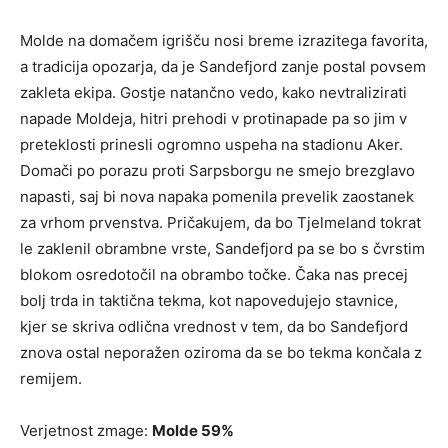
Molde na domačem igrišču nosi breme izrazitega favorita,
a tradicija opozarja, da je Sandefjord zanje postal povsem
zakleta ekipa. Gostje natančno vedo, kako nevtralizirati
napade Moldeja, hitri prehodi v protinapade pa so jim v
preteklosti prinesli ogromno uspeha na stadionu Aker.
Domači po porazu proti Sarpsborgu ne smejo brezglavo
napasti, saj bi nova napaka pomenila prevelik zaostanek
za vrhom prvenstva. Pričakujem, da bo Tjelmeland tokrat
le zaklenil obrambne vrste, Sandefjord pa se bo s čvrstim
blokom osredotočil na obrambo točke. Čaka nas precej
bolj trda in taktična tekma, kot napovedujejo stavnice,
kjer se skriva odlična vrednost v tem, da bo Sandefjord
znova ostal neporažen oziroma da se bo tekma končala z
remijem.
Verjetnost zmage:
Molde 59%