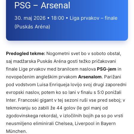
PSG – Arsenal
30. maj 2026 • 18:00 • Liga prvakov – finale
(Puskás Aréna)
Predogled tekme:
Nogometni svet bo v soboto obstal,
saj madžarska Puskás Aréna gosti težko pričakovani
finale Lige prvakov med branilcem naslova
PSG-jem
in
novopečenim angleškim prvakom
Arsenalom
. Parižani
pod vodstvom Luisa Enriqueja lovijo svoj drugi zaporedni
evropski naslov, potem ko so lani v finalu s 5:0 ponižali
Inter. Francoski gigant v tej sezoni ruši vse pred seboj; v
tekmovanju so zabili že 44 golov (le gol manj od
zgodovinskega rekorda), v izločilnih bojih pa so po vrsti
neusmiljeno eliminirali Chelsea, Liverpool in Bayern
München.