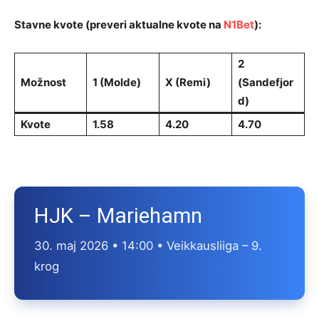
Stavne kvote (preveri aktualne kvote na
N1Bet
):
2
Možnost
1 (Molde)
X (Remi)
(Sandefjor
d)
Kvote
1.58
4.20
4.70
HJK – Mariehamn
30. maj 2026 • 14:00 • Veikkausliiga – 9.
krog