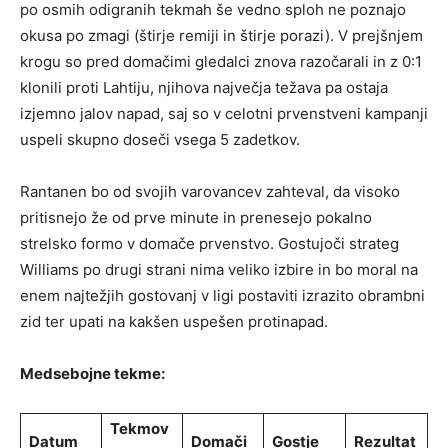
po osmih odigranih tekmah še vedno sploh ne poznajo
okusa po zmagi (štirje remiji in štirje porazi). V prejšnjem
krogu so pred domačimi gledalci znova razočarali in z 0:1
klonili proti Lahtiju, njihova največja težava pa ostaja
izjemno jalov napad, saj so v celotni prvenstveni kampanji
uspeli skupno doseči vsega 5 zadetkov.
Rantanen bo od svojih varovancev zahteval, da visoko
pritisnejo že od prve minute in prenesejo pokalno
strelsko formo v domače prvenstvo. Gostujoči strateg
Williams po drugi strani nima veliko izbire in bo moral na
enem najtežjih gostovanj v ligi postaviti izrazito obrambni
zid ter upati na kakšen uspešen protinapad.
Medsebojne tekme:
Tekmov
Datum
Domači
Gostje
Rezultat