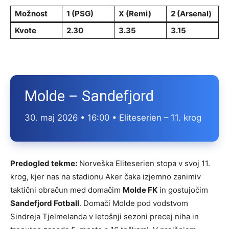
Možnost
1 (PSG)
X (Remi)
2 (Arsenal)
Kvote
2.30
3.35
3.15
Molde – Sandefjord
30. maj 2026 • 16:00 • Eliteserien – 11. krog
Predogled tekme:
Norveška Eliteserien stopa v svoj 11.
krog, kjer nas na stadionu Aker čaka izjemno zanimiv
taktični obračun med domačim
Molde FK
in gostujočim
Sandefjord Fotball
. Domači Molde pod vodstvom
Sindreja Tjelmelanda v letošnji sezoni precej niha in