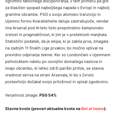
ogromno taktičnega discipliniranja, v tem primeru pa gre
za klasičen spopad najboljšega napada v Evropi in najbolj
granitne obrambe. PSG s svojo atomsko tranzicijo in
izjemno formo Kvaratskhelie deluje zastrašujoče, vendar
ima Arsenal pod Arteto tisto prepotrebno šampionsko
zrelost in pragmatičnost, ki jim je v preteklosti manjkala.
Statistični podatek, da je ekipa, ki je zabila prva, zmagala
na zadnjih 11 finalih Lige prvakov, bo močno vplival na
previdno odpiranje tekme. Ker so Londončani v izjemnem
psihološkem naletu po osvojitvi domačega naslova in
imajo obrambo, ki lahko zdrži pariški pritisk, se stavna
vrednost skriva na strani Arsenala, ki bo s čvrsto
postavitvijo dočakal svojo priložnost in spisal zgodovino.
Verjetnost zmage:
PSG 54%
Stavne kvote (preveri aktualne kvote na
Bet at home
):