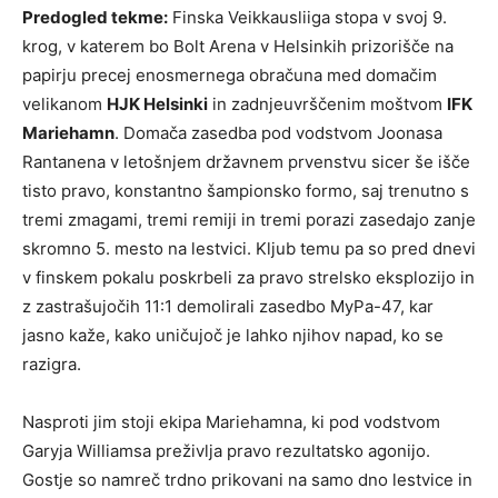
Predogled tekme:
Finska Veikkausliiga stopa v svoj 9.
krog, v katerem bo Bolt Arena v Helsinkih prizorišče na
papirju precej enosmernega obračuna med domačim
velikanom
HJK Helsinki
in zadnjeuvrščenim moštvom
IFK
Mariehamn
. Domača zasedba pod vodstvom Joonasa
Rantanena v letošnjem državnem prvenstvu sicer še išče
tisto pravo, konstantno šampionsko formo, saj trenutno s
tremi zmagami, tremi remiji in tremi porazi zasedajo zanje
skromno 5. mesto na lestvici. Kljub temu pa so pred dnevi
v finskem pokalu poskrbeli za pravo strelsko eksplozijo in
z zastrašujočih 11:1 demolirali zasedbo MyPa-47, kar
jasno kaže, kako uničujoč je lahko njihov napad, ko se
razigra.
Nasproti jim stoji ekipa Mariehamna, ki pod vodstvom
Garyja Williamsa preživlja pravo rezultatsko agonijo.
Gostje so namreč trdno prikovani na samo dno lestvice in