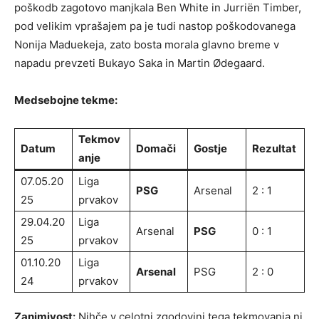
poškodb zagotovo manjkala Ben White in Jurriën Timber,
pod velikim vprašajem pa je tudi nastop poškodovanega
Nonija Maduekeja, zato bosta morala glavno breme v
napadu prevzeti Bukayo Saka in Martin Ødegaard.
Medsebojne tekme:
Tekmov
Datum
Domači
Gostje
Rezultat
anje
07.05.20
Liga
PSG
Arsenal
2 : 1
25
prvakov
29.04.20
Liga
Arsenal
PSG
0 : 1
25
prvakov
01.10.20
Liga
Arsenal
PSG
2 : 0
24
prvakov
Zanimivost:
Nihče v celotni zgodovini tega tekmovanja ni