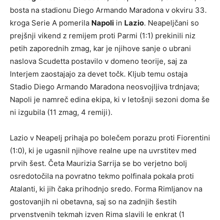
bosta na stadionu Diego Armando Maradona v okviru 33.
kroga Serie A pomerila
Napoli
in
Lazio
. Neapeljčani so
prejšnji vikend z remijem proti Parmi (1:1) prekinili niz
petih zaporednih zmag, kar je njihove sanje o ubrani
naslova Scudetta postavilo v domeno teorije, saj za
Interjem zaostajajo za devet točk. Kljub temu ostaja
Stadio Diego Armando Maradona neosvojljiva trdnjava;
Napoli je namreč edina ekipa, ki v letošnji sezoni doma še
ni izgubila (11 zmag, 4 remiji).
Lazio v Neapelj prihaja po bolečem porazu proti Fiorentini
(1:0), ki je ugasnil njihove realne upe na uvrstitev med
prvih šest. Četa Maurizia Sarrija se bo verjetno bolj
osredotočila na povratno tekmo polfinala pokala proti
Atalanti, ki jih čaka prihodnjo sredo. Forma Rimljanov na
gostovanjih ni obetavna, saj so na zadnjih šestih
prvenstvenih tekmah izven Rima slavili le enkrat (1