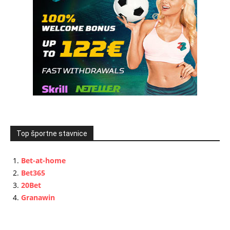
Top športne stavnice
Bet-at-home
Bet365
20Bet
Granawin