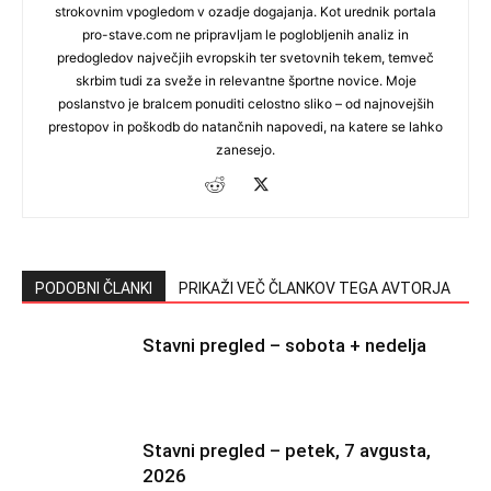
strokovnim vpogledom v ozadje dogajanja. Kot urednik portala
pro-stave.com ne pripravljam le poglobljenih analiz in
predogledov največjih evropskih ter svetovnih tekem, temveč
skrbim tudi za sveže in relevantne športne novice. Moje
poslanstvo je bralcem ponuditi celostno sliko – od najnovejših
prestopov in poškodb do natančnih napovedi, na katere se lahko
zanesejo.
PODOBNI ČLANKI
PRIKAŽI VEČ ČLANKOV TEGA AVTORJA
Stavni pregled – sobota + nedelja
Stavni pregled – petek, 7 avgusta,
2026