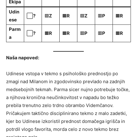
Ekipa
Udin
⬜
?
🟩
Z
🟧
R
🟩
Z
🟥
P
🟧
R
ese
Parm
⬜
?
🟧
R
🟧
R
🟥
P
🟥
P
🟧
R
a
Naša napoved:
Udinese vstopa v tekmo s psihološko prednostjo po
zmagi nad Milanom in zgodovinsko prevlado na zadnjih
medsebojnih tekmah. Parma sicer nujno potrebuje točke,
a njihova kronična neučinkovitost v napadu bo težko
prebila trenutno zelo trdno obrambo Videmčanov.
Pričakujem taktično disciplinirano tekmo z malo zadetki,
kjer bo Udinese izkoristil prednost domačega igrišča in
potrdil vlogo favorita, morda celo z novo tekmo brez