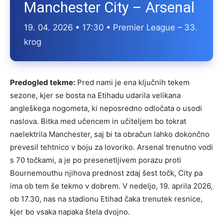
Manchester City – Arsenal
19. 04. 2026 • 17:30 • Premier League – 33.
krog
Predogled tekme:
Pred nami je ena ključnih tekem
sezone, kjer se bosta na Etihadu udarila velikana
angleškega nogometa, ki neposredno odločata o usodi
naslova. Bitka med učencem in učiteljem bo tokrat
naelektrila Manchester, saj bi ta obračun lahko dokončno
prevesil tehtnico v boju za lovoriko. Arsenal trenutno vodi
s 70 točkami, a je po presenetljivem porazu proti
Bournemouthu njihova prednost zdaj šest točk, City pa
ima ob tem še tekmo v dobrem. V nedeljo, 19. aprila 2026,
ob 17.30, nas na stadionu Etihad čaka trenutek resnice,
kjer bo vsaka napaka štela dvojno.