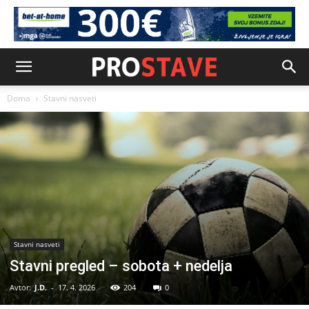
Doma
Stavni nasveti
Stavni nasveti
Stavni pregled – sobota + nedelja
Avtor:
J.D.
-
17. 4. 2026
204
0