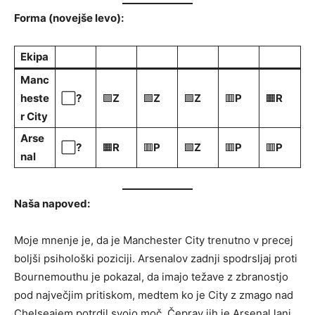
Forma (novejše levo):
Ekipa
Manc
heste
⬜
?
🟩
Z
🟩
Z
🟩
Z
🟥
P
🟧
R
r City
Arse
⬜
?
🟧
R
🟥
P
🟩
Z
🟥
P
🟥
P
nal
Naša napoved:
Moje mnenje je, da je Manchester City trenutno v precej
boljši psihološki poziciji. Arsenalov zadnji spodrsljaj proti
Bournemouthu je pokazal, da imajo težave z zbranostjo
pod največjim pritiskom, medtem ko je City z zmago nad
Chelseajem potrdil svojo moč. Čeprav jih je Arsenal lani