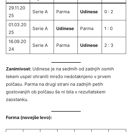
29.11.20
Serie A
Parma
Udinese
0 : 2
25
01.03.20
Serie A
Udinese
Parma
1 : 0
25
16.09.20
Serie A
Parma
Udinese
2 : 3
24
Zanimivost:
Udinese je na sedmih od zadnjih osmih
tekem uspel ohraniti mrežo nedotaknjeno v prvem
polčasu. Parma na drugi strani na zadnjih petih
gostovanjih ob polčasu še ni bila v rezultatskem
zaostanku.
Forma (novejše levo):