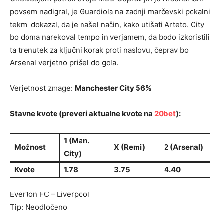
povsem nadigral, je Guardiola na zadnji marčevski pokalni
tekmi dokazal, da je našel način, kako utišati Arteto. City
bo doma narekoval tempo in verjamem, da bodo izkoristili
ta trenutek za ključni korak proti naslovu, čeprav bo
Arsenal verjetno prišel do gola.
Verjetnost zmage:
Manchester City 56%
Stavne kvote (preveri aktualne kvote na
20bet
):
1 (Man.
Možnost
X (Remi)
2 (Arsenal)
City)
Kvote
1.78
3.75
4.40
Everton FC – Liverpool
Tip: Neodločeno