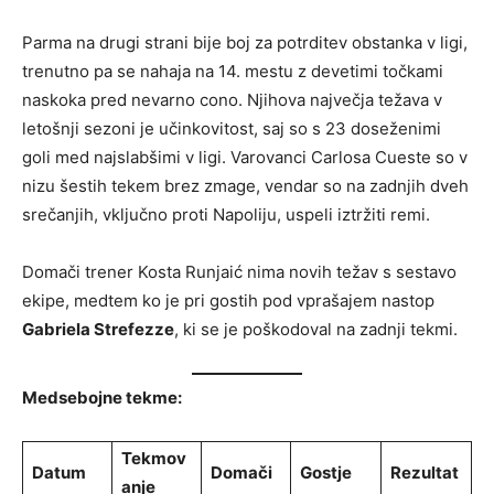
Parma na drugi strani bije boj za potrditev obstanka v ligi,
trenutno pa se nahaja na 14. mestu z devetimi točkami
naskoka pred nevarno cono. Njihova največja težava v
letošnji sezoni je učinkovitost, saj so s 23 doseženimi
goli med najslabšimi v ligi. Varovanci Carlosa Cueste so v
nizu šestih tekem brez zmage, vendar so na zadnjih dveh
srečanjih, vključno proti Napoliju, uspeli iztržiti remi.
Domači trener Kosta Runjaić nima novih težav s sestavo
ekipe, medtem ko je pri gostih pod vprašajem nastop
Gabriela Strefezze
, ki se je poškodoval na zadnji tekmi.
Medsebojne tekme:
Tekmov
Datum
Domači
Gostje
Rezultat
anje