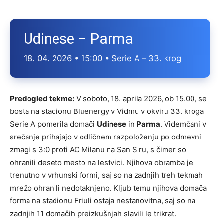
Udinese – Parma
18. 04. 2026 • 15:00 • Serie A – 33. krog
Predogled tekme:
V soboto, 18. aprila 2026, ob 15.00, se
bosta na stadionu Bluenergy v Vidmu v okviru 33. kroga
Serie A pomerila domači
Udinese
in
Parma
. Videmčani v
srečanje prihajajo v odličnem razpoloženju po odmevni
zmagi s 3:0 proti AC Milanu na San Siru, s čimer so
ohranili deseto mesto na lestvici. Njihova obramba je
trenutno v vrhunski formi, saj so na zadnjih treh tekmah
mrežo ohranili nedotaknjeno. Kljub temu njihova domača
forma na stadionu Friuli ostaja nestanovitna, saj so na
zadnjih 11 domačih preizkušnjah slavili le trikrat.