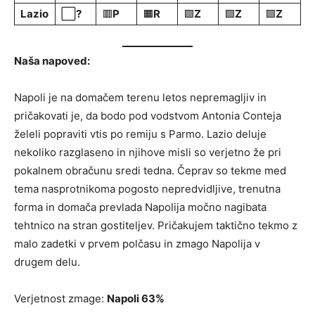
Lazio
⬜
?
🟥
P
🟧
R
🟩
Z
🟩
Z
🟩
Z
Naša napoved:
Napoli je na domačem terenu letos nepremagljiv in
pričakovati je, da bodo pod vodstvom Antonia Conteja
želeli popraviti vtis po remiju s Parmo. Lazio deluje
nekoliko razglaseno in njihove misli so verjetno že pri
pokalnem obračunu sredi tedna. Čeprav so tekme med
tema nasprotnikoma pogosto nepredvidljive, trenutna
forma in domača prevlada Napolija močno nagibata
tehtnico na stran gostiteljev. Pričakujem taktično tekmo z
malo zadetki v prvem polčasu in zmago Napolija v
drugem delu.
Verjetnost zmage:
Napoli 63%