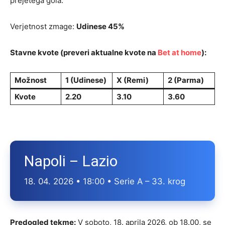
prejetega gola.
Verjetnost zmage:
Udinese 45%
Stavne kvote (preveri aktualne kvote na
Bet at home
):
Možnost
1 (Udinese)
X (Remi)
2 (Parma)
Kvote
2.20
3.10
3.60
Napoli – Lazio
18. 04. 2026 • 18:00 • Serie A – 33. krog
Predogled tekme:
V soboto, 18. aprila 2026, ob 18.00, se