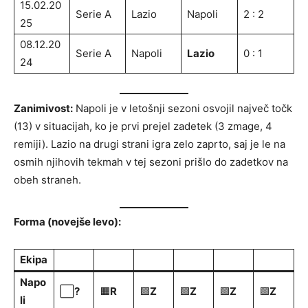
15.02.20
Serie A
Lazio
Napoli
2 : 2
25
08.12.20
Serie A
Napoli
Lazio
0 : 1
24
Zanimivost:
Napoli je v letošnji sezoni osvojil največ točk
(13) v situacijah, ko je prvi prejel zadetek (3 zmage, 4
remiji). Lazio na drugi strani igra zelo zaprto, saj je le na
osmih njihovih tekmah v tej sezoni prišlo do zadetkov na
obeh straneh.
Forma (novejše levo):
Ekipa
Napo
⬜
?
🟧
R
🟩
Z
🟩
Z
🟩
Z
🟩
Z
li