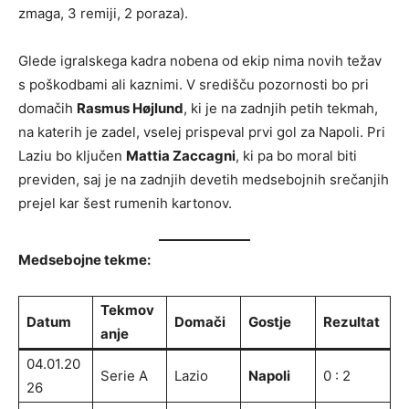
zmaga, 3 remiji, 2 poraza).
Glede igralskega kadra nobena od ekip nima novih težav
s poškodbami ali kaznimi. V središču pozornosti bo pri
domačih
Rasmus Højlund
, ki je na zadnjih petih tekmah,
na katerih je zadel, vselej prispeval prvi gol za Napoli. Pri
Laziu bo ključen
Mattia Zaccagni
, ki pa bo moral biti
previden, saj je na zadnjih devetih medsebojnih srečanjih
prejel kar šest rumenih kartonov.
Medsebojne tekme:
Tekmov
Datum
Domači
Gostje
Rezultat
anje
04.01.20
Serie A
Lazio
Napoli
0 : 2
26