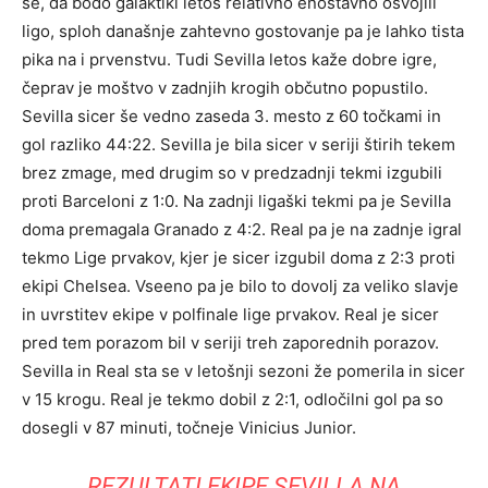
se, da bodo galaktiki letos relativno enostavno osvojili
ligo, sploh današnje zahtevno gostovanje pa je lahko tista
pika na i prvenstvu. Tudi Sevilla letos kaže dobre igre,
čeprav je moštvo v zadnjih krogih občutno popustilo.
Sevilla sicer še vedno zaseda 3. mesto z 60 točkami in
gol razliko 44:22. Sevilla je bila sicer v seriji štirih tekem
brez zmage, med drugim so v predzadnji tekmi izgubili
proti Barceloni z 1:0. Na zadnji ligaški tekmi pa je Sevilla
doma premagala Granado z 4:2. Real pa je na zadnje igral
tekmo Lige prvakov, kjer je sicer izgubil doma z 2:3 proti
ekipi Chelsea. Vseeno pa je bilo to dovolj za veliko slavje
in uvrstitev ekipe v polfinale lige prvakov. Real je sicer
pred tem porazom bil v seriji treh zaporednih porazov.
Sevilla in Real sta se v letošnji sezoni že pomerila in sicer
v 15 krogu. Real je tekmo dobil z 2:1, odločilni gol pa so
dosegli v 87 minuti, točneje Vinicius Junior.
REZULTATI EKIPE SEVILLA NA