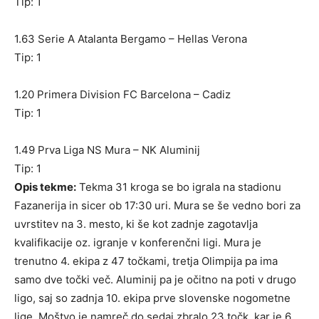
Tip: 1
1.63 Serie A Atalanta Bergamo – Hellas Verona
Tip: 1
1.20 Primera Division FC Barcelona – Cadiz
Tip: 1
1.49 Prva Liga NS Mura – NK Aluminij
Tip: 1
Opis tekme:
Tekma 31 kroga se bo igrala na stadionu
Fazanerija in sicer ob 17:30 uri. Mura se še vedno bori za
uvrstitev na 3. mesto, ki še kot zadnje zagotavlja
kvalifikacije oz. igranje v konferenčni ligi. Mura je
trenutno 4. ekipa z 47 točkami, tretja Olimpija pa ima
samo dve točki več. Aluminij pa je očitno na poti v drugo
ligo, saj so zadnja 10. ekipa prve slovenske nogometne
lige. Moštvo je namreč do sedaj zbralo 23 točk, kar je 6