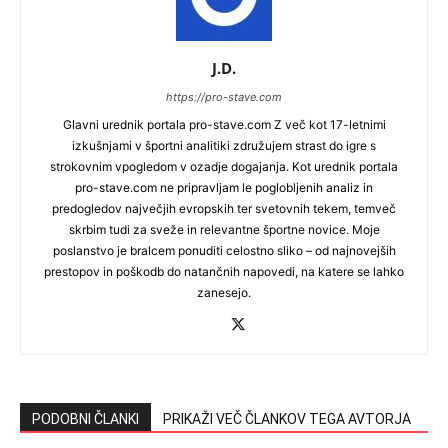
J.D.
https://pro-stave.com
Glavni urednik portala pro-stave.com Z več kot 17-letnimi
izkušnjami v športni analitiki združujem strast do igre s
strokovnim vpogledom v ozadje dogajanja. Kot urednik portala
pro-stave.com ne pripravljam le poglobljenih analiz in
predogledov največjih evropskih ter svetovnih tekem, temveč
skrbim tudi za sveže in relevantne športne novice. Moje
poslanstvo je bralcem ponuditi celostno sliko – od najnovejših
prestopov in poškodb do natančnih napovedi, na katere se lahko
zanesejo.
PODOBNI ČLANKI
PRIKAŽI VEČ ČLANKOV TEGA AVTORJA