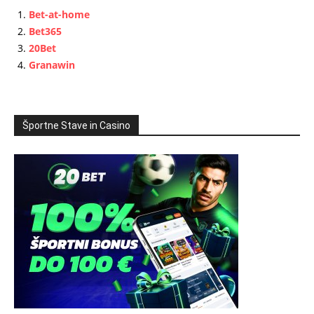
Bet-at-home
Bet365
20Bet
Granawin
Športne Stave in Casino