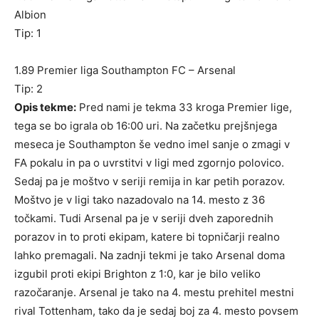
Albion
Tip: 1
1.89 Premier liga Southampton FC – Arsenal
Tip: 2
Opis tekme:
Pred nami je tekma 33 kroga Premier lige,
tega se bo igrala ob 16:00 uri. Na začetku prejšnjega
meseca je Southampton še vedno imel sanje o zmagi v
FA pokalu in pa o uvrstitvi v ligi med zgornjo polovico.
Sedaj pa je moštvo v seriji remija in kar petih porazov.
Moštvo je v ligi tako nazadovalo na 14. mesto z 36
točkami. Tudi Arsenal pa je v seriji dveh zaporednih
porazov in to proti ekipam, katere bi topničarji realno
lahko premagali. Na zadnji tekmi je tako Arsenal doma
izgubil proti ekipi Brighton z 1:0, kar je bilo veliko
razočaranje. Arsenal je tako na 4. mestu prehitel mestni
rival Tottenham, tako da je sedaj boj za 4. mesto povsem