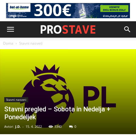
Doma
Stavni nasveti
Stavni nasveti
Stavni pregled – Sobota in Nedelja +
Ponedeljek
Avtor:
J.D.
-
15. 4. 2022
3340
0