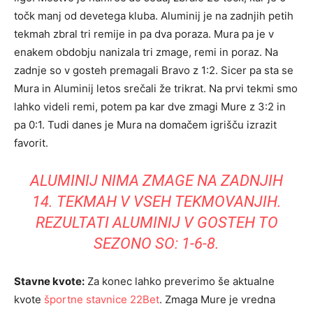
točk manj od devetega kluba. Aluminij je na zadnjih petih
tekmah zbral tri remije in pa dva poraza. Mura pa je v
enakem obdobju nanizala tri zmage, remi in poraz. Na
zadnje so v gosteh premagali Bravo z 1:2. Sicer pa sta se
Mura in Aluminij letos srečali že trikrat. Na prvi tekmi smo
lahko videli remi, potem pa kar dve zmagi Mure z 3:2 in
pa 0:1. Tudi danes je Mura na domačem igrišču izrazit
favorit.
ALUMINIJ NIMA ZMAGE NA ZADNJIH
14. TEKMAH V VSEH TEKMOVANJIH.
REZULTATI ALUMINIJ V GOSTEH TO
SEZONO SO: 1-6-8.
Stavne kvote:
Za konec lahko preverimo še aktualne
kvote
športne stavnice 22Bet
. Zmaga Mure je vredna