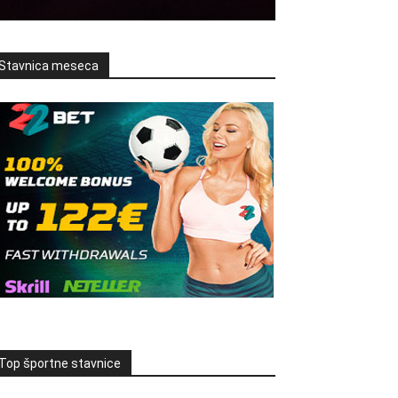
Stavnica meseca
Top športne stavnice