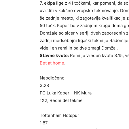
7. ekipa lige z 41 točkami, kar pomeni, da 
uvrstiti v kakšno evropsko tekmovanje. Dom
še zadnje mesto, ki zagotavlja kvalifikacije 
50 točk. Koper bo v zadnjem krogu doma gost
Domžale so sicer v seriji dveh zaporednih z
zadnji medsebojni ligaški tekmi je Radomlj
videli en remi in pa dve zmagi Domžal.
Stavne kvote:
Remi je vreden kvote 3.15, v
Bet at home
.
Neodločeno
3.28
FC Luka Koper – NK Mura
1X2, Redni del tekme
Tottenham Hotspur
1.87