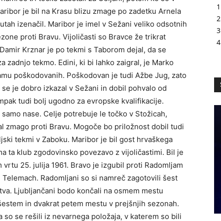
Maribor je bil na Krasu blizu zmage po zadetku Arnela
nutah izenačil. Maribor je imel v Sežani veliko odsotnih
ezone proti Bravu. Vijoličasti so Bravce že trikrat
č Damir Krznar je po tekmi s Taborom dejal, da se
a zadnjo tekmo. Edini, ki bi lahko zaigral, je Marko
amu poškodovanih. Poškodovan je tudi Ažbe Jug, zato
se je dobro izkazal v Sežani in dobil pohvalo od
pak tudi bolj ugodno za evropske kvalifikacije.
 samo nase. Celje potrebuje le točko v Stožicah,
l zmago proti Bravu. Mogoče bo priložnost dobil tudi
eljski tekmi v Zaboku. Maribor je bil gost hrvaškega
ima ta klub zgodovinsko povezavo z vijoličastimi. Bil je
rtu 25. julija 1961. Bravo je izgubil proti Radomljam
 Telemach. Radomljani so si namreč zagotovili šest
tva. Ljubljančani bodo končali na osmem mestu
o šestem in dvakrat petem mestu v prejšnjih sezonah.
a so se rešili iz nevarnega položaja, v katerem so bili