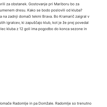
orili za obstanek. Gostovanje pri Mariboru bo za
 rumenem dresu. Kako se bodo poslovili od kluba?
la na zadnji domači tekmi Brava. Bo Kramarič zaigral v
ih igralcev, ki zapuščajo klub, kot je že prej povedal
relec kluba z 12 goli ima pogodbo do konca sezone in
domače Radomlje in pa Domžale. Radomlje so trenutno