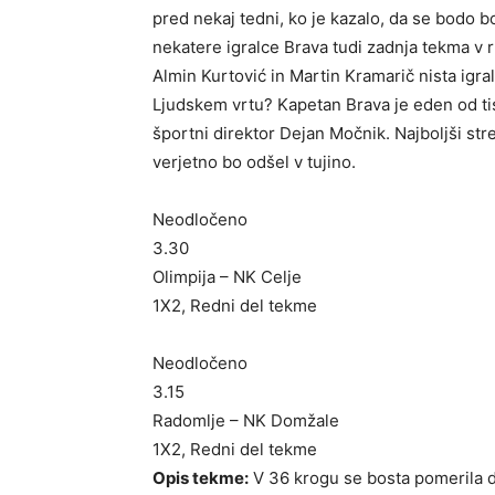
pred nekaj tedni, ko je kazalo, da se bodo b
nekatere igralce Brava tudi zadnja tekma v
Almin Kurtović in Martin Kramarič nista igra
Ljudskem vrtu? Kapetan Brava je eden od tist
športni direktor Dejan Močnik. Najboljši st
verjetno bo odšel v tujino.
Neodločeno
3.30
Olimpija – NK Celje
1X2, Redni del tekme
Neodločeno
3.15
Radomlje – NK Domžale
1X2, Redni del tekme
Opis tekme:
V 36 krogu se bosta pomerila 