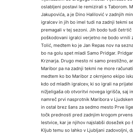
oslabljeni postavi le remizirali s Taborom. 
Jakupovića, a je Dino Halilović v zadnjih mi
igralcev in jih bo imel tudi na zadnji tekmi s
premagali v tej sezoni. Jih bodo tudi četrti
poškodovani igralci verjetno ne bodo vrnili z
Tolić, medtem ko je Jan Repas nov na sezn
bo na golu spet mladi Samo Pridgar. Pridgar 
Krznarja. Drugo mesto ni samo prestižno, am
Maribor pa na zadnji tekmi ne more računati
medtem ko bo Maribor z okrnjeno ekipo iska
kdo od mladih igralcev, ki so igrali na prijat
nižjeligaša ob otvoritvi novega igrišča, saj 
namreč prvi nasprotnik Maribora v Ljudskem v
in ostal brez šans za sedmo mesto Prve lige
točk prednosti pred zadnjim krogom prvens
lestvice, kar je njihov najslabši dosežek p
Kljub temu so lahko v Ljubljani zadovoljni, d