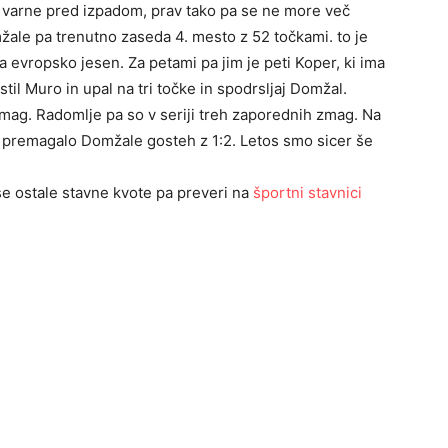
so varne pred izpadom, prav tako pa se ne more več
žale pa trenutno zaseda 4. mesto z 52 točkami. to je
za evropsko jesen. Za petami pa jim je peti Koper, ki ima
il Muro in upal na tri točke in spodrsljaj Domžal.
mag. Radomlje pa so v seriji treh zaporednih zmag. Na
e premagalo Domžale gosteh z 1:2. Letos smo sicer še
se ostale stavne kvote pa preveri na
športni stavnici