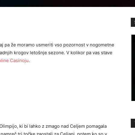
edaj pa že moramo usmeriti vso pozornost v nogometne
 zadnjih krogov letošnje sezone. V kolikor pa vas stave
line Casinoju
.
 Olimpijo, ki bi lahko z zmago nad Celjem pomagala
 namreč tri točke zaostali za Celjani, potem ko so v