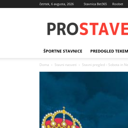
četrtek, 6 avgusta, 2026
Stavnica Bet365
Roobet
Športne
stave
ŠPORTNE STAVNICE
PREDOGLED TEKE
Doma
Stavni nasveti
Stavni pregled – Sobota in N