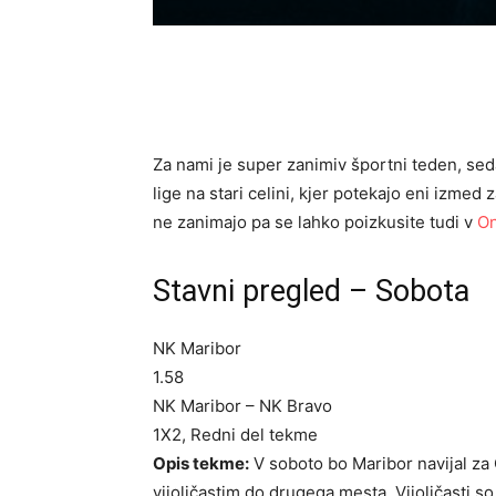
Za nami je super zanimiv športni teden, s
lige na stari celini, kjer potekajo eni izmed
ne zanimajo pa se lahko poizkusite tudi v
On
Stavni pregled – Sobota
NK Maribor
1.58
NK Maribor – NK Bravo
1X2, Redni del tekme
Opis tekme:
V soboto bo Maribor navijal za
vijoličastim do drugega mesta. Vijoličasti so