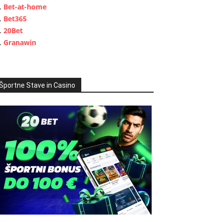
Bet-at-home
Bet365
20Bet
Granawin
Športne Stave in Casino