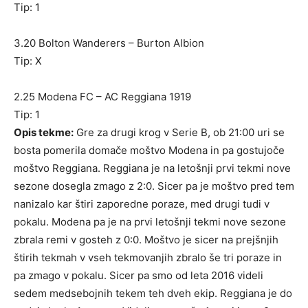
Tip: 1
3.20 Bolton Wanderers – Burton Albion
Tip: X
2.25 Modena FC – AC Reggiana 1919
Tip: 1
Opis tekme:
Gre za drugi krog v Serie B, ob 21:00 uri se
bosta pomerila domače moštvo Modena in pa gostujoče
moštvo Reggiana. Reggiana je na letošnji prvi tekmi nove
sezone dosegla zmago z 2:0. Sicer pa je moštvo pred tem
nanizalo kar štiri zaporedne poraze, med drugi tudi v
pokalu. Modena pa je na prvi letošnji tekmi nove sezone
zbrala remi v gosteh z 0:0. Moštvo je sicer na prejšnjih
štirih tekmah v vseh tekmovanjih zbralo še tri poraze in
pa zmago v pokalu. Sicer pa smo od leta 2016 videli
sedem medsebojnih tekem teh dveh ekip. Reggiana je do