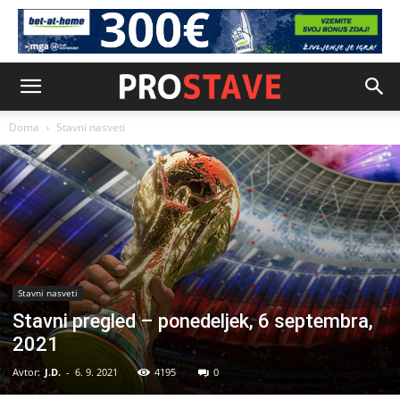
Doma
Stavni nasveti
Stavni nasveti
Stavni pregled – ponedeljek, 6 septembra,
2021
Avtor:
J.D.
-
6. 9. 2021
4195
0