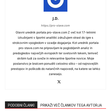
J.D.
https://pro-stave.com
Glavni urednik portala pro-stave.com Z več kot 17-letnimi
izkušnjami v športni analitiki združujem strast do igre s
strokovnim vpogledom v ozadje dogajanja. Kot urednik portala
pro-stave.com ne pripravljam le poglobljenih analiz in
predogledov največjih evropskih ter svetovnih tekem, temveč
skrbim tudi za sveže in relevantne športne novice. Moje
poslanstvo je bralcem ponuditi celostno sliko – od najnovejših
prestopov in poškodb do natančnih napovedi, na katere se lahko
zanesejo.
PODOBNI ČLANKI
PRIKAŽI VEČ ČLANKOV TEGA AVTORJA