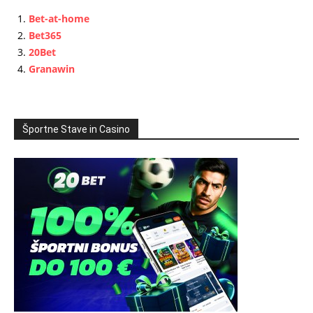
Bet-at-home
Bet365
20Bet
Granawin
Športne Stave in Casino