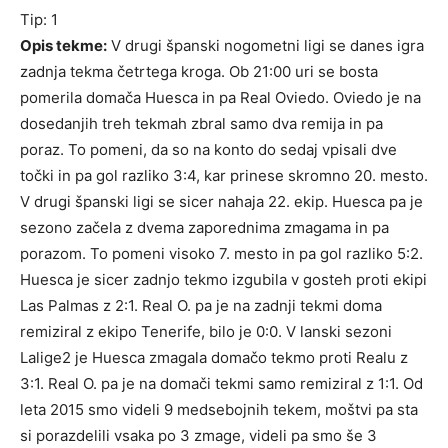
Tip: 1
Opis tekme:
V drugi španski nogometni ligi se danes igra
zadnja tekma četrtega kroga. Ob 21:00 uri se bosta
pomerila domača Huesca in pa Real Oviedo. Oviedo je na
dosedanjih treh tekmah zbral samo dva remija in pa
poraz. To pomeni, da so na konto do sedaj vpisali dve
točki in pa gol razliko 3:4, kar prinese skromno 20. mesto.
V drugi španski ligi se sicer nahaja 22. ekip. Huesca pa je
sezono začela z dvema zaporednima zmagama in pa
porazom. To pomeni visoko 7. mesto in pa gol razliko 5:2.
Huesca je sicer zadnjo tekmo izgubila v gosteh proti ekipi
Las Palmas z 2:1. Real O. pa je na zadnji tekmi doma
remiziral z ekipo Tenerife, bilo je 0:0. V lanski sezoni
Lalige2 je Huesca zmagala domačo tekmo proti Realu z
3:1. Real O. pa je na domači tekmi samo remiziral z 1:1. Od
leta 2015 smo videli 9 medsebojnih tekem, moštvi pa sta
si porazdelili vsaka po 3 zmage, videli pa smo še 3