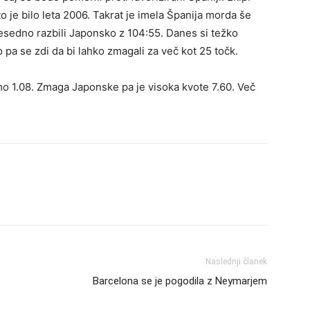
o je bilo leta 2006. Takrat je imela Španija morda še
besedno razbili Japonsko z 104:55. Danes si težko
a se zdi da bi lahko zmagali za več kot 25 točk.
o 1.08. Zmaga Japonske pa je visoka kvote 7.60. Več
Naslednji članek
Barcelona se je pogodila z Neymarjem