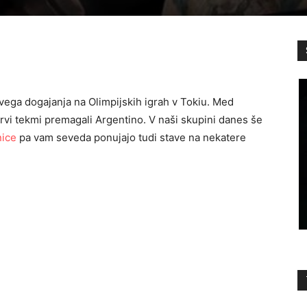
vega dogajanja na Olimpijskih igrah v Tokiu. Med
 prvi tekmi premagali Argentino. V naši skupini danes še
nice
pa vam seveda ponujajo tudi stave na nekatere