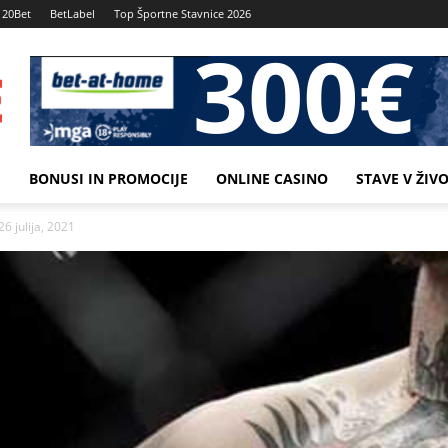
20Bet
BetLabel
Top Športne Stavnice 2026
M
BONUSI IN PROMOCIJE
ONLINE CASINO
STAVE V ŽIV
6 julija, 2021