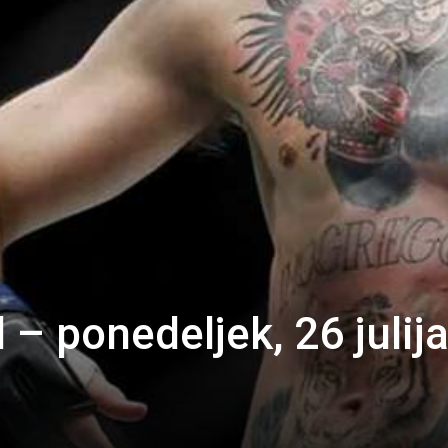
 – ponedeljek, 26 julija