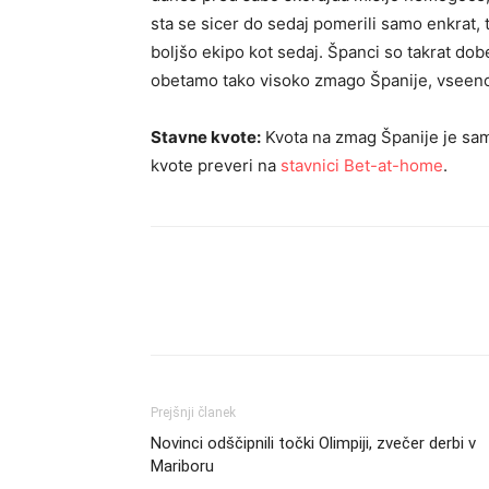
sta se sicer do sedaj pomerili samo enkrat, t
boljšo ekipo kot sedaj. Španci so takrat do
obetamo tako visoko zmago Španije, vseeno p
Stavne kvote:
Kvota na zmag Španije je sam
kvote preveri na
stavnici Bet-at-home
.
Prejšnji članek
Novinci odščipnili točki Olimpiji, zvečer derbi v
Mariboru