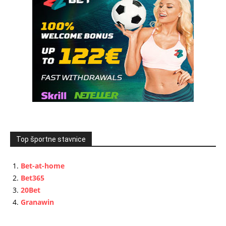
Top športne stavnice
Bet-at-home
Bet365
20Bet
Granawin