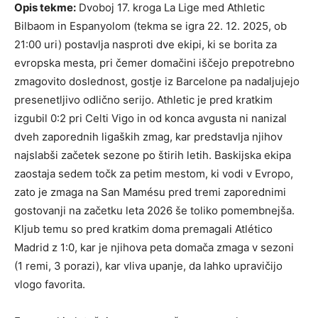
Opis tekme:
Dvoboj 17. kroga La Lige med Athletic
Bilbaom in Espanyolom (tekma se igra 22. 12. 2025, ob
21:00 uri) postavlja nasproti dve ekipi, ki se borita za
evropska mesta, pri čemer domačini iščejo prepotrebno
zmagovito doslednost, gostje iz Barcelone pa nadaljujejo
presenetljivo odlično serijo. Athletic je pred kratkim
izgubil 0:2 pri Celti Vigo in od konca avgusta ni nanizal
dveh zaporednih ligaških zmag, kar predstavlja njihov
najslabši začetek sezone po štirih letih. Baskijska ekipa
zaostaja sedem točk za petim mestom, ki vodi v Evropo,
zato je zmaga na San Mamésu pred tremi zaporednimi
gostovanji na začetku leta 2026 še toliko pomembnejša.
Kljub temu so pred kratkim doma premagali Atlético
Madrid z 1:0, kar je njihova peta domača zmaga v sezoni
(1 remi, 3 porazi), kar vliva upanje, da lahko upravičijo
vlogo favorita.