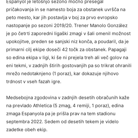
Espanyol je letošnjo sezono močno presegal
pričakovanja in se namesto boja za obstanek uvršča na
peto mesto, kar jih postavlja v boj za prvo evropsko
nastopanje po sezoni 2019/20. Trener Manolo González
je po četrti zaporedni ligaški zmagi v šali omenil možnost
upokojitve, preden se sanjski niz konča, a poudaril, da je
primarni cilj ekipe doseči 42 točk za obstanek. Papagaji
so edina ekipa v ligi, ki še ni prejela treh ali več golov na
eni tekmi, v zadnjih štirih gostovanjih pa so trikrat ohranili
mrežo nedotaknjeno (1 poraz), kar dokazuje njihovo
trdnost v vseh fazah igre.
Medsebojna zgodovina v zadnjih desetih obračunih kaže
na prevlado Athletica (5 zmag, 4 remiji, 1 poraz), edina
zmaga Espanyola pa je prišla prav na tem stadionu
septembra 2022. Sedem od desetih tekem je videlo
zadetke obeh ekip.