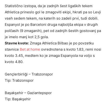
Statistično izstopa, da je zadnjih šest ligaških tekem
Athletica prineslo gol le zmagoviti ekipi, hkrati pa so Levji
vseh sedem tekem, na katerih so zadeli prvi, tudi dobili.
Espanyol je po Barceloni druga najboljša ekipa v drugih
polčasih (9 zmaganih), pet od zadnjih šestih gostovanj pa
je imelo manj kot 2,5 gola.
Stavne kvote:
Zmaga Athletica Bilbao je po povzetku
stavnice
Bet at home
ovrednotena s kvoto 1.83, remi nosi
kvoto 3.45, medtem ko je zmaga Espanyola na voljo s
kvoto 4.80.
Gençlerbirliği – Trabzonspor
Tip: Trabzonspor
Başakşehir – Gaziantepspor
Tip: Başakşehir