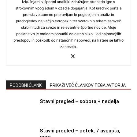
izkušnjami v športni analitiki združujem strast do igre s
strokovnim vpogledom v ozadje dogajanja. Kot urednik portala
pro-stave.com ne pripravljam le poglobljenih analiz in
predogledov največjih evropskih ter svetovnih tekem, temveč
skrbim tudi za sveže in relevantne športne novice. Moje
poslanstvo je bralcem ponuditi celostno sliko – od najnovejših
prestopov in poškodb do natančnih napovedi, na katere se lahko
zanesejo.
PODOBNI ČLANKI
PRIKAŽI VEČ ČLANKOV TEGA AVTORJA
Stavni pregled – sobota + nedelja
Stavni pregled – petek, 7 avgusta,