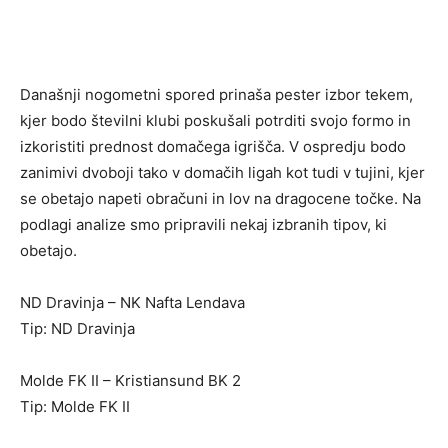
Današnji nogometni spored prinaša pester izbor tekem,
kjer bodo številni klubi poskušali potrditi svojo formo in
izkoristiti prednost domačega igrišča. V ospredju bodo
zanimivi dvoboji tako v domačih ligah kot tudi v tujini, kjer
se obetajo napeti obračuni in lov na dragocene točke. Na
podlagi analize smo pripravili nekaj izbranih tipov, ki
obetajo.
ND Dravinja – NK Nafta Lendava
Tip: ND Dravinja
Molde FK II – Kristiansund BK 2
Tip: Molde FK II