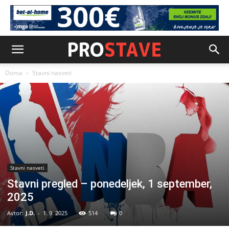
Doma
Stavni nasveti
Stavni nasveti
Stavni pregled – ponedeljek, 1 september,
2025
Avtor:
J.D.
-
1. 9. 2025
514
0