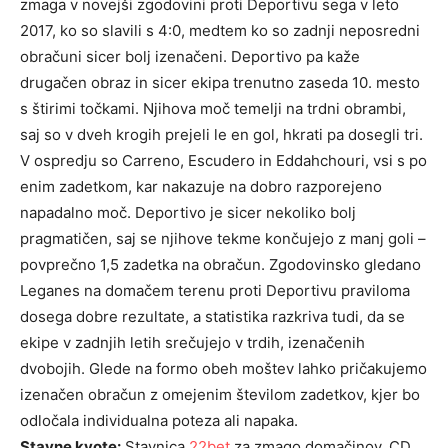
zmaga v novejši zgodovini proti Deportivu sega v leto
2017, ko so slavili s 4:0, medtem ko so zadnji neposredni
obračuni sicer bolj izenačeni. Deportivo pa kaže
drugačen obraz in sicer ekipa trenutno zaseda 10. mesto
s štirimi točkami. Njihova moč temelji na trdni obrambi,
saj so v dveh krogih prejeli le en gol, hkrati pa dosegli tri.
V ospredju so Carreno, Escudero in Eddahchouri, vsi s po
enim zadetkom, kar nakazuje na dobro razporejeno
napadalno moč. Deportivo je sicer nekoliko bolj
pragmatičen, saj se njihove tekme končujejo z manj goli –
povprečno 1,5 zadetka na obračun. Zgodovinsko gledano
Leganes na domačem terenu proti Deportivu praviloma
dosega dobre rezultate, a statistika razkriva tudi, da se
ekipe v zadnjih letih srečujejo v trdih, izenačenih
dvobojih. Glede na formo obeh moštev lahko pričakujemo
izenačen obračun z omejenim številom zadetkov, kjer bo
odločala individualna poteza ali napaka.
Stavne kvote:
Stavnica
22bet
za zmago domačinov, CD