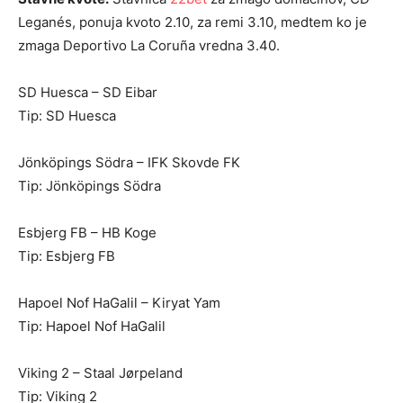
Leganés, ponuja kvoto 2.10, za remi 3.10, medtem ko je
zmaga Deportivo La Coruña vredna 3.40.
SD Huesca – SD Eibar
Tip: SD Huesca
Jönköpings Södra – IFK Skovde FK
Tip: Jönköpings Södra
Esbjerg FB – HB Koge
Tip: Esbjerg FB
Hapoel Nof HaGalil – Kiryat Yam
Tip: Hapoel Nof HaGalil
Viking 2 – Staal Jørpeland
Tip: Viking 2