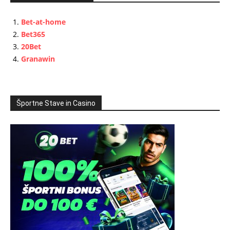
Bet-at-home
Bet365
20Bet
Granawin
Športne Stave in Casino