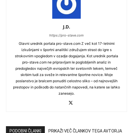
J.D.
https://pro-stave.com
Glavni urednik portala pro-stave.com Z več kot 17-letnimi
izkušnjami v športni analitiki združujem strast do igre s
strokovnim vpogledom v ozadje dogajanja. Kot urednik portala
pro-stave.com ne pripravljam le poglobljenih analiz in
predogledov največjih evropskih ter svetovnih tekem, temveč
skrbim tudi za sveže in relevantne športne novice. Moje
poslanstvo je bralcem ponuditi celostno sliko – od najnovejših
prestopov in poškodb do natančnih napovedi, na katere se lahko
zanesejo.
PODOBNI ČLANKI
PRIKAŽI VEČ ČLANKOV TEGA AVTORJA