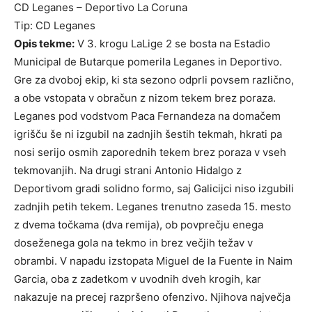
CD Leganes – Deportivo La Coruna
Tip: CD Leganes
Opis tekme:
V 3. krogu LaLige 2 se bosta na Estadio
Municipal de Butarque pomerila Leganes in Deportivo.
Gre za dvoboj ekip, ki sta sezono odprli povsem različno,
a obe vstopata v obračun z nizom tekem brez poraza.
Leganes pod vodstvom Paca Fernandeza na domačem
igrišču še ni izgubil na zadnjih šestih tekmah, hkrati pa
nosi serijo osmih zaporednih tekem brez poraza v vseh
tekmovanjih. Na drugi strani Antonio Hidalgo z
Deportivom gradi solidno formo, saj Galicijci niso izgubili
zadnjih petih tekem. Leganes trenutno zaseda 15. mesto
z dvema točkama (dva remija), ob povprečju enega
doseženega gola na tekmo in brez večjih težav v
obrambi. V napadu izstopata Miguel de la Fuente in Naim
Garcia, oba z zadetkom v uvodnih dveh krogih, kar
nakazuje na precej razpršeno ofenzivo. Njihova največja