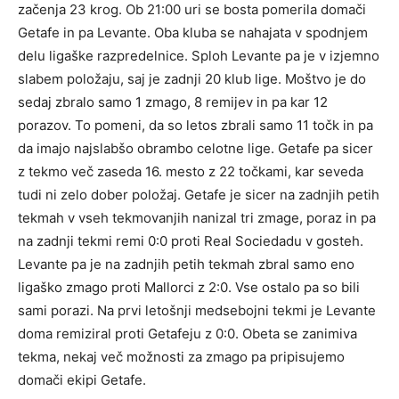
začenja 23 krog. Ob 21:00 uri se bosta pomerila domači
Getafe in pa Levante. Oba kluba se nahajata v spodnjem
delu ligaške razpredelnice. Sploh Levante pa je v izjemno
slabem položaju, saj je zadnji 20 klub lige. Moštvo je do
sedaj zbralo samo 1 zmago, 8 remijev in pa kar 12
porazov. To pomeni, da so letos zbrali samo 11 točk in pa
da imajo najslabšo obrambo celotne lige. Getafe pa sicer
z tekmo več zaseda 16. mesto z 22 točkami, kar seveda
tudi ni zelo dober položaj. Getafe je sicer na zadnjih petih
tekmah v vseh tekmovanjih nanizal tri zmage, poraz in pa
na zadnji tekmi remi 0:0 proti Real Sociedadu v gosteh.
Levante pa je na zadnjih petih tekmah zbral samo eno
ligaško zmago proti Mallorci z 2:0. Vse ostalo pa so bili
sami porazi. Na prvi letošnji medsebojni tekmi je Levante
doma remiziral proti Getafeju z 0:0. Obeta se zanimiva
tekma, nekaj več možnosti za zmago pa pripisujemo
domači ekipi Getafe.