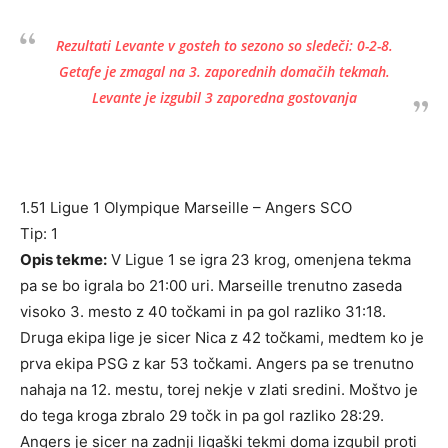
Rezultati Levante v gosteh to sezono so sledeči: 0-2-8.
Getafe je zmagal na 3. zaporednih domačih tekmah.
Levante je izgubil 3 zaporedna gostovanja
1.51 Ligue 1 Olympique Marseille – Angers SCO
Tip: 1
Opis tekme:
V Ligue 1 se igra 23 krog, omenjena tekma
pa se bo igrala bo 21:00 uri. Marseille trenutno zaseda
visoko 3. mesto z 40 točkami in pa gol razliko 31:18.
Druga ekipa lige je sicer Nica z 42 točkami, medtem ko je
prva ekipa PSG z kar 53 točkami. Angers pa se trenutno
nahaja na 12. mestu, torej nekje v zlati sredini. Moštvo je
do tega kroga zbralo 29 točk in pa gol razliko 28:29.
Angers je sicer na zadnji ligaški tekmi doma izgubil proti