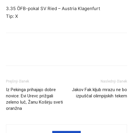
3.35 ÖFB-pokal SV Ried – Austria Klagenfurt
Tip: X
Prejšnji članek
Naslednji članek
Iz Pekinga prihajajo dobre
Jakov Fak kljub mrazu ne bo
novice: Evi Urevc prižgali
izpuščal olimpijskih tekem
zeleno luč, Žanu Koširju sveti
oranžna