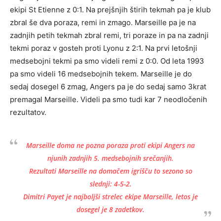
ekipi St Etienne z 0:1. Na prejšnjih štirih tekmah pa je klub
zbral še dva poraza, remi in zmago. Marseille pa je na
zadnjih petih tekmah zbral remi, tri poraze in pa na zadnji
tekmi poraz v gosteh proti Lyonu z 2:1. Na prvi letošnji
medsebojni tekmi pa smo videli remi z 0:0. Od leta 1993
pa smo videli 16 medsebojnih tekem. Marseille je do
sedaj dosegel 6 zmag, Angers pa je do sedaj samo 3krat
premagal Marseille. Videli pa smo tudi kar 7 neodločenih
rezultatov.
Marseille doma ne pozna poraza proti ekipi Angers na
njunih zadnjih 5. medsebojnih srečanjih.
Rezultati Marseille na domačem igrišču to sezono so
slednji: 4-5-2.
Dimitri Payet je najboljši strelec ekipe Marseille, letos je
dosegel je 8 zadetkov.