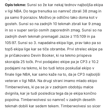
Opis tekme:
Sunsi so že kar nekaj tednov najboljša ekipa
v ligi NBA. Do tega trenutka so namreč zbrali 38 zmag in
pa samo 9 porazov. Moštvo je odlično tako doma kot v
gosteh. Sunsi so na zadnjih 10 tekmah zbrali kar 9 zmag
in so v super serijo osmih zaporednih zmag. Sunsi so na
zadnjih dveh tekmah premagali Jazze z 115:109 in pa
105:97. Sunsi so 3. napadalna ekipa lige, prav tako pa so
top5 ekipa lige kar se tiče obrambe. Prvi strelec ekipe pa
je pričakovano Devin Booker, ki na tekmo prispeva
skorajda 25 točk. Prvi podajalec ekipe pa je CP3 z 10.2
podajami na tekmo, ki bo tudi letos poskušal ekipo v
finale lige NBA, kar samo kaže na to, da je CP3 najboljši
veteran v ligi NBA. Na drugi strani imamo mlado ekipo
Timberwolves, ki pa se je v zadnjem obdobju malce
dvignila, kar je tudi posledica tega da je ekipa končno
popolna. Timberwolvesi so namreč v zadnjih desetih
tekmah dobili kar sedem tekem. Timberwolvesi so sicer