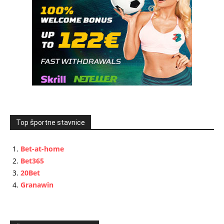
Top športne stavnice
Bet-at-home
Bet365
20Bet
Granawin