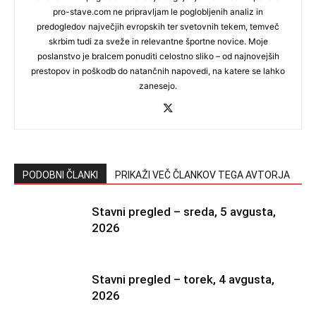
pro-stave.com ne pripravljam le poglobljenih analiz in
predogledov največjih evropskih ter svetovnih tekem, temveč
skrbim tudi za sveže in relevantne športne novice. Moje
poslanstvo je bralcem ponuditi celostno sliko – od najnovejših
prestopov in poškodb do natančnih napovedi, na katere se lahko
zanesejo.
PODOBNI ČLANKI
PRIKAŽI VEČ ČLANKOV TEGA AVTORJA
Stavni pregled – sreda, 5 avgusta,
2026
Stavni pregled – torek, 4 avgusta,
2026