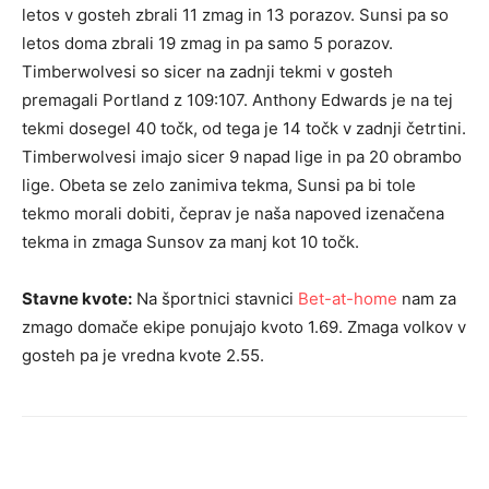
letos v gosteh zbrali 11 zmag in 13 porazov. Sunsi pa so
letos doma zbrali 19 zmag in pa samo 5 porazov.
Timberwolvesi so sicer na zadnji tekmi v gosteh
premagali Portland z 109:107. Anthony Edwards je na tej
tekmi dosegel 40 točk, od tega je 14 točk v zadnji četrtini.
Timberwolvesi imajo sicer 9 napad lige in pa 20 obrambo
lige. Obeta se zelo zanimiva tekma, Sunsi pa bi tole
tekmo morali dobiti, čeprav je naša napoved izenačena
tekma in zmaga Sunsov za manj kot 10 točk.
Stavne kvote:
Na športnici stavnici
Bet-at-home
nam za
zmago domače ekipe ponujajo kvoto 1.69. Zmaga volkov v
gosteh pa je vredna kvote 2.55.