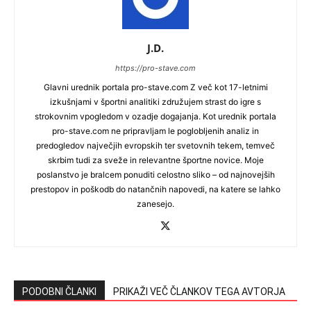
J.D.
https://pro-stave.com
Glavni urednik portala pro-stave.com Z več kot 17-letnimi
izkušnjami v športni analitiki združujem strast do igre s
strokovnim vpogledom v ozadje dogajanja. Kot urednik portala
pro-stave.com ne pripravljam le poglobljenih analiz in
predogledov največjih evropskih ter svetovnih tekem, temveč
skrbim tudi za sveže in relevantne športne novice. Moje
poslanstvo je bralcem ponuditi celostno sliko – od najnovejših
prestopov in poškodb do natančnih napovedi, na katere se lahko
zanesejo.
PODOBNI ČLANKI
PRIKAŽI VEČ ČLANKOV TEGA AVTORJA