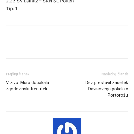
2.23 SV Lafnitz – SKN St. Pölten
Tip: 1
Prejšnji članek
Naslednji članek
V živo: Mura dočakala
Dež prestavil začetek
zgodovinski trenutek
Davisovega pokala v
Portorožu