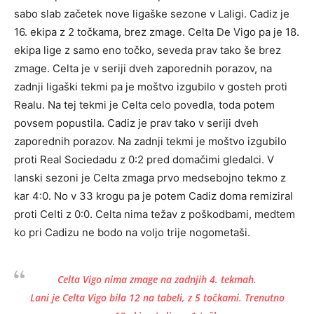
sabo slab začetek nove ligaške sezone v Laligi. Cadiz je
16. ekipa z 2 točkama, brez zmage. Celta De Vigo pa je 18.
ekipa lige z samo eno točko, seveda prav tako še brez
zmage. Celta je v seriji dveh zaporednih porazov, na
zadnji ligaški tekmi pa je moštvo izgubilo v gosteh proti
Realu. Na tej tekmi je Celta celo povedla, toda potem
povsem popustila. Cadiz je prav tako v seriji dveh
zaporednih porazov. Na zadnji tekmi je moštvo izgubilo
proti Real Sociedadu z 0:2 pred domačimi gledalci. V
lanski sezoni je Celta zmaga prvo medsebojno tekmo z
kar 4:0. No v 33 krogu pa je potem Cadiz doma remiziral
proti Celti z 0:0. Celta nima težav z poškodbami, medtem
ko pri Cadizu ne bodo na voljo trije nogometaši.
Celta Vigo nima zmage na zadnjih 4. tekmah.
Lani je Celta Vigo bila 12 na tabeli, z 5 točkami. Trenutno