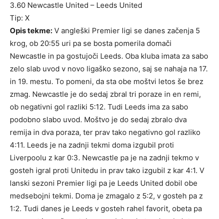
3.60 Newcastle United – Leeds United
Tip: X
Opis tekme:
V angleški Premier ligi se danes začenja 5
krog, ob 20:55 uri pa se bosta pomerila domači
Newcastle in pa gostujoči Leeds. Oba kluba imata za sabo
zelo slab uvod v novo ligaško sezono, saj se nahaja na 17.
in 19. mestu. To pomeni, da sta obe moštvi letos še brez
zmag. Newcastle je do sedaj zbral tri poraze in en remi,
ob negativni gol razliki 5:12. Tudi Leeds ima za sabo
podobno slabo uvod. Moštvo je do sedaj zbralo dva
remija in dva poraza, ter prav tako negativno gol razliko
4:11. Leeds je na zadnji tekmi doma izgubil proti
Liverpoolu z kar 0:3. Newcastle pa je na zadnji tekmo v
gosteh igral proti Unitedu in prav tako izgubil z kar 4:1. V
lanski sezoni Premier ligi pa je Leeds United dobil obe
medsebojni tekmi. Doma je zmagalo z 5:2, v gosteh pa z
1:2. Tudi danes je Leeds v gosteh rahel favorit, obeta pa