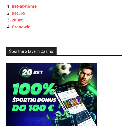
Bet-at-home
Bet365
20Bet
Granawin
Športne Stave in Casino