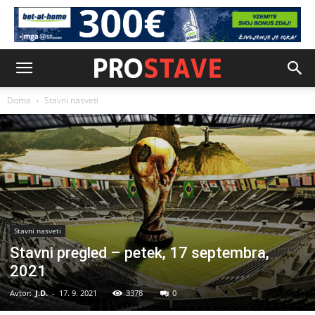
Doma
Stavni nasveti
Stavni nasveti
Stavni pregled – petek, 17 septembra,
2021
Avtor:
J.D.
-
17. 9. 2021
3378
0