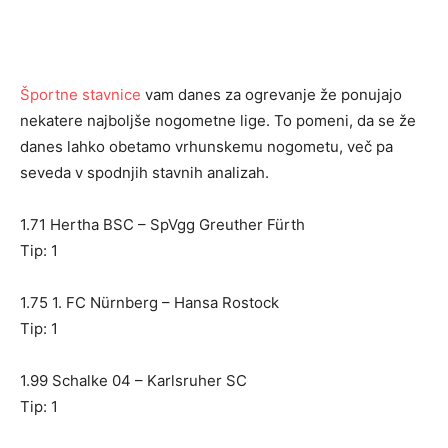
Športne stavnice
vam danes za ogrevanje že ponujajo
nekatere najboljše nogometne lige. To pomeni, da se že
danes lahko obetamo vrhunskemu nogometu, več pa
seveda v spodnjih stavnih analizah.
1.71 Hertha BSC – SpVgg Greuther Fürth
Tip: 1
1.75 1. FC Nürnberg – Hansa Rostock
Tip: 1
1.99 Schalke 04 – Karlsruher SC
Tip: 1