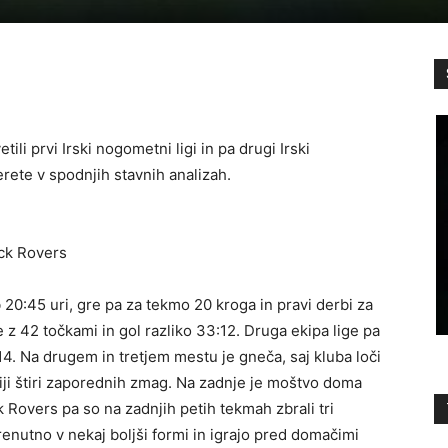
li prvi Irski nogometni ligi in pa drugi Irski
rete v spodnjih stavnih analizah.
ck Rovers
20:45 uri, gre pa za tekmo 20 kroga in pravi derbi za
 z 42 točkami in gol razliko 33:12. Druga ekipa lige pa
:14. Na drugem in tretjem mestu je gneča, saj kluba loči
iji štiri zaporednih zmag. Na zadnje je moštvo doma
 Rovers pa so na zadnjih petih tekmah zbrali tri
enutno v nekaj boljši formi in igrajo pred domačimi