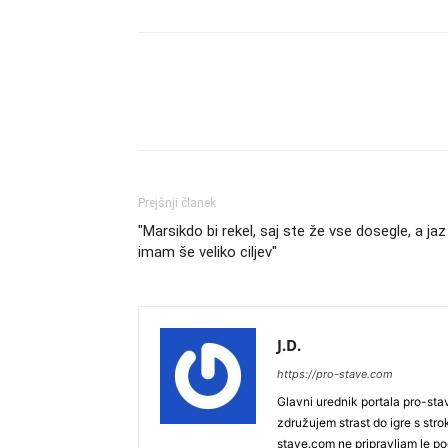
Prejšnji članek
"Marsikdo bi rekel, saj ste že vse dosegle, a jaz
imam še veliko ciljev"
J.D.
https://pro-stave.com
Glavni urednik portala pro-stav
združujem strast do igre s str
stave.com ne pripravljam le po