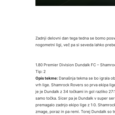
Zadnji delovni dan tega tedna se bomo posveti
nogometni ligi, več pa si seveda lahko prebe
1.80 Premier Division Dundalk FC – Shamro
Tip: 2
Opis tekme:
Današnja tekma se bo igrala ob 
vrh lige. Shamrock Rovers so prva ekipa lige
je je Dundalk z 34 točkami in gol razliko 27
samo točka. Sicer pa je Dundalk v super ser
premagalo zadnjo ekipo lige z 1:0. Shamrock
zmage, poraz in pa remi. Torej Dundalk so tr