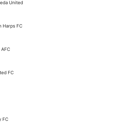
heda United
nn Harps FC
n AFC
ited FC
y FC