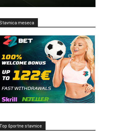
Stavnica meseca
Top športne stavnice