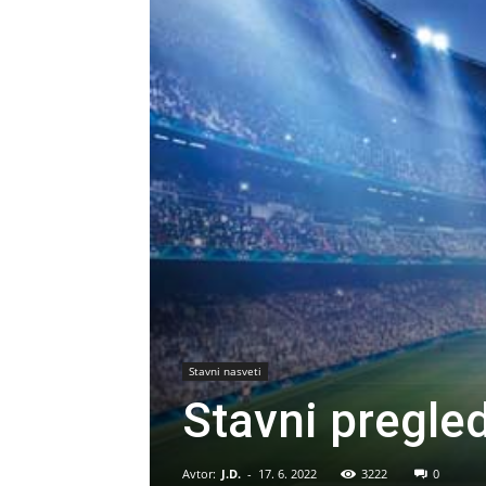
Stavni nasveti
Stavni pregled
Avtor:
J.D.
-
17. 6. 2022
3222
0