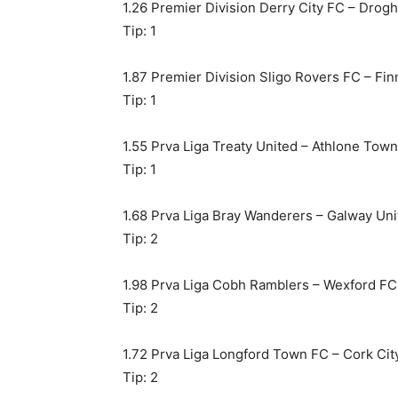
1.26 Premier Division Derry City FC – Drog
Tip: 1
1.87 Premier Division Sligo Rovers FC – Fi
Tip: 1
1.55 Prva Liga Treaty United – Athlone Tow
Tip: 1
1.68 Prva Liga Bray Wanderers – Galway Un
Tip: 2
1.98 Prva Liga Cobh Ramblers – Wexford FC
Tip: 2
1.72 Prva Liga Longford Town FC – Cork Cit
Tip: 2