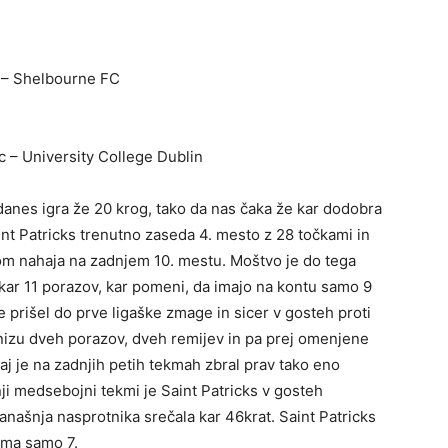
 – Shelbourne FC
ic – University College Dublin
danes igra že 20 krog, tako da nas čaka že kar dodobra
int Patricks trenutno zaseda 4. mesto z 28 točkami in
kom nahaja na zadnjem 10. mestu. Moštvo je do tega
kar 11 porazov, kar pomeni, da imajo na kontu samo 9
e prišel do prve ligaške zmage in sicer v gosteh proti
v nizu dveh porazov, dveh remijev in pa prej omenjene
saj je na zadnjih petih tekmah zbral prav tako eno
ji medsebojni tekmi je Saint Patricks v gosteh
anašnja nasprotnika srečala kar 46krat. Saint Patricks
ima samo 7.