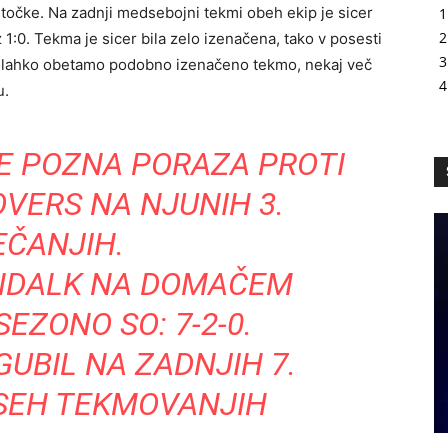
ri točke. Na zadnji medsebojni tekmi obeh ekip je sicer
0. Tekma je sicer bila zelo izenačena, tako v posesti
 si lahko obetamo podobno izenačeno tekmo, nekaj več
u.
E POZNA PORAZA PROTI
VERS NA NJUNIH 3.
EČANJIH.
UNDALK NA DOMAČEM
SEZONO SO: 7-2-0.
GUBIL NA ZADNJIH 7.
SEH TEKMOVANJIH