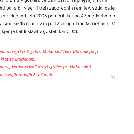
mo z 1:3 v gosteh. Je pa moštvo na prejšnjih štirih
i pa je bil v seriji treh zaporednih remijev, sedaj pa je
a se ekipi od leta 2005 pomerili kar na 47 medsebojnih
 pa smo še 15 remijev in pa 12 zmag ekipe Mariehamn. V
 kjer je Lahti slavil v gosteh kar z 0:3.
tija, dosegel je 5 golov. Muhamed Tehe Olawale pa je
. krat za Mariehamn.
(5), kot katerikoli drugi igralec pri klubu Lahti.
l na svojih zadnjih 8. tekmah