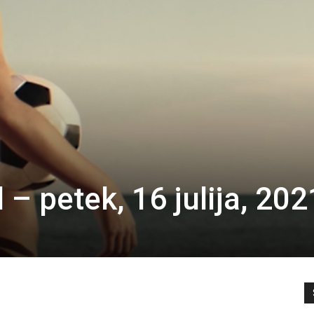
 – petek, 16 julija, 202