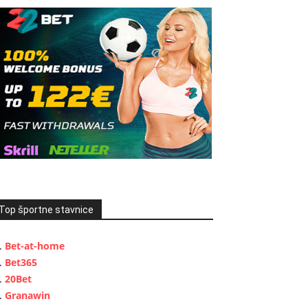
Top športne stavnice
Bet-at-home
Bet365
20Bet
Granawin