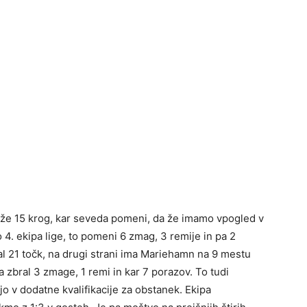
a že 15 krog, kar seveda pomeni, da že imamo vpogled v
 4. ekipa lige, to pomeni 6 zmag, 3 remije in pa 2
zal 21 točk, na drugi strani ima Mariehamn na 9 mestu
 zbral 3 zmage, 1 remi in kar 7 porazov. To tudi
jo v dodatne kvalifikacije za obstanek. Ekipa