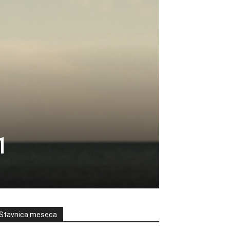
1
Stavnica meseca