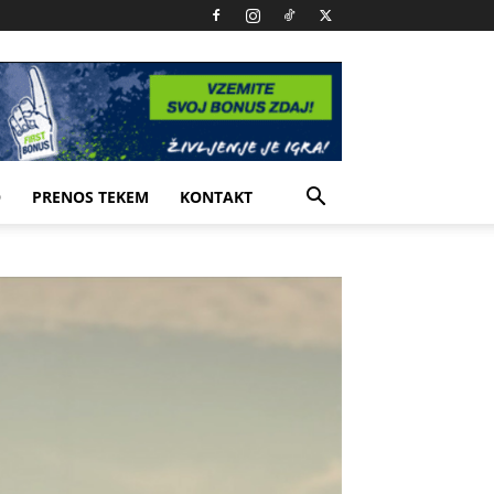
O
PRENOS TEKEM
KONTAKT