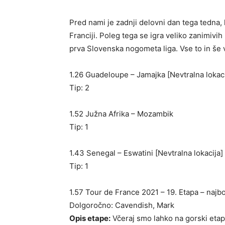
Pred nami je zadnji delovni dan tega tedna, 
Franciji. Poleg tega se igra veliko zanimivi
prva Slovenska nogometa liga. Vse to in še 
1.26 Guadeloupe – Jamajka [Nevtralna lokaci
Tip: 2
1.52 Južna Afrika – Mozambik
Tip: 1
1.43 Senegal – Eswatini [Nevtralna lokacija]
Tip: 1
1.57 Tour de France 2021 – 19. Etapa – najbo
Dolgoročno: Cavendish, Mark
Opis etape:
Včeraj smo lahko na gorski etap