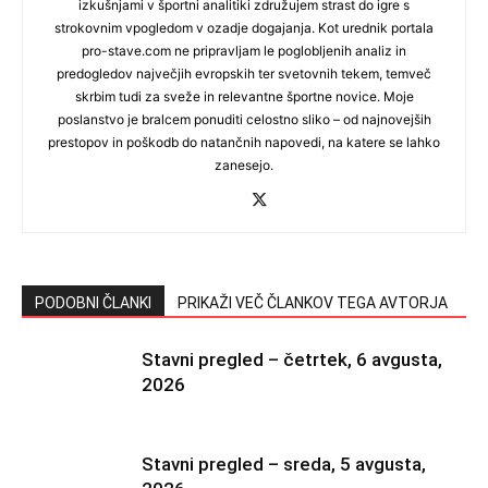
izkušnjami v športni analitiki združujem strast do igre s
strokovnim vpogledom v ozadje dogajanja. Kot urednik portala
pro-stave.com ne pripravljam le poglobljenih analiz in
predogledov največjih evropskih ter svetovnih tekem, temveč
skrbim tudi za sveže in relevantne športne novice. Moje
poslanstvo je bralcem ponuditi celostno sliko – od najnovejših
prestopov in poškodb do natančnih napovedi, na katere se lahko
zanesejo.
PODOBNI ČLANKI
PRIKAŽI VEČ ČLANKOV TEGA AVTORJA
Stavni pregled – četrtek, 6 avgusta,
2026
Stavni pregled – sreda, 5 avgusta,