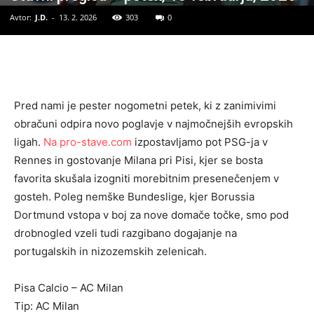
Avtor:
J.D.
-
13. 2. 2026
303
0
Pred nami je pester nogometni petek, ki z zanimivimi
obračuni odpira novo poglavje v najmočnejših evropskih
ligah.
Na pro-stave.com
izpostavljamo pot PSG-ja v
Rennes in gostovanje Milana pri Pisi, kjer se bosta
favorita skušala izogniti morebitnim presenečenjem v
gosteh. Poleg nemške Bundeslige, kjer Borussia
Dortmund vstopa v boj za nove domače točke, smo pod
drobnogled vzeli tudi razgibano dogajanje na
portugalskih in nizozemskih zelenicah.
Pisa Calcio – AC Milan
Tip: AC Milan