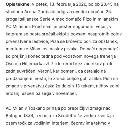
Opis tekme:
V petek, 13. februarja 2026, bo ob 20.45 na
stadionu Arena Garibaldi odigran uvodni obračun 25.
kroga italijanske Serie A med domačo Pizo in milanskim
AC Milanom. Pred nami je pester nogometni večer, v
katerem se bosta srečali ekipi z povsem nasprotnih polov
prvenstvene lestvice; Pisa se krčevito bori za obstanek,
medtem ko Milan lovi naslov prvaka. Domači nogometaši
so prejšnji konec tedna pod vodstvom novega trenerja
Oscarja Hiljemarka iztržili le remi brez zadetkov proti
zadnjeuvrščeni Veroni, kar pomeni, da ostajajo na
predzadnjem mestu, le zaradi boljše gol razlike. Pisa na
zmago v prvenstvu čaka že dolgih 13 tekem, njihov edini
letošnji uspeh pa sega v november.
AC Milan v Toskano prihaja po prepričljivi zmagi nad
Bologno (3:0), a v boju za Scudetto še vedno zaostaja
osem točk za vodilnim Interjem, čeprav ima tekmo v