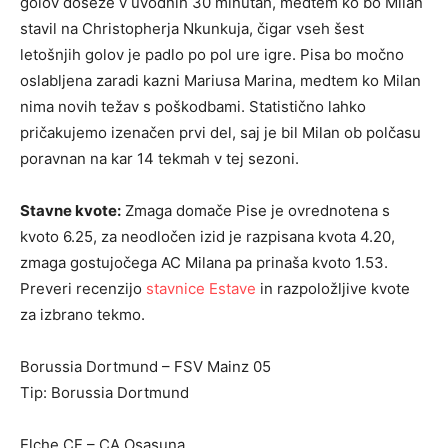
golov doseže v uvodnih 30 minutah, medtem ko bo Milan
stavil na Christopherja Nkunkuja, čigar vseh šest
letošnjih golov je padlo po pol ure igre. Pisa bo močno
oslabljena zaradi kazni Mariusa Marina, medtem ko Milan
nima novih težav s poškodbami. Statistično lahko
pričakujemo izenačen prvi del, saj je bil Milan ob polčasu
poravnan na kar 14 tekmah v tej sezoni.
Stavne kvote:
Zmaga domače Pise je ovrednotena s
kvoto 6.25, za neodločen izid je razpisana kvota 4.20,
zmaga gostujočega AC Milana pa prinaša kvoto 1.53.
Preveri recenzijo
stavnice Estave
in razpoložljive kvote
za izbrano tekmo.
Borussia Dortmund – FSV Mainz 05
Tip: Borussia Dortmund
Elche CF – CA Osasuna