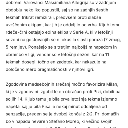
dobrem. Varovanci Massimiliana Allegrija so v zadnjem
obdobju nekoliko popustili, saj so na zadnjih šestih
tekmah trikrat remizirali, predvsem proti slabše
uvrščenim ekipam, kar jih je oddaljilo od vrha. Kljub temu
rdeče-črni ostajajo edina ekipa v Serie A, ki v letošnji
sezoni na gostovanjih še ni okusila slasti poraza (7 zmag,
5 remijev). Ponašajo se s tretjim najboljšim napadom in
obrambo v ligi, vendar so v letošnji sezoni kar na 11
tekmah dosegli točno en zadetek, kar nakazuje na
določeno mero pragmatičnosti v njihovi igri.
Zgodovina medsebojnih srečanj močno favorizira Milan,
ki je v zgodovini izgubil le en obračun proti Pizi, dobili pa
so jih 14. Kljub temu je bila prva letošnja tekma izjemno
napeta, saj je bila Pisa le nekaj minut oddaljena od
senzacije, preden se je dvoboj končal z 2:2. Pri domačih
bo v napadu nevaren Stefano Moreo, ki večino svojih