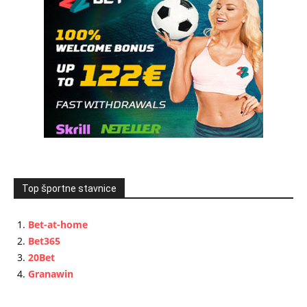
Top športne stavnice
Bet-at-home
Bet365
20Bet
Granawin