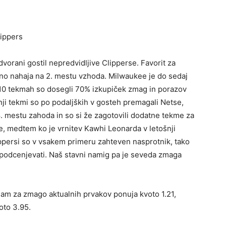
ippers
orani gostil nepredvidljive Clipperse. Favorit za
no nahaja na 2. mestu vzhoda. Milwaukee je do sedaj
 10 tekmah so dosegli 70% izkupiček zmag in porazov
nji tekmi so po podaljških v gosteh premagali Netse,
 8. mestu zahoda in so si že zagotovili dodatne tekme za
ge, medtem ko je vrnitev Kawhi Leonarda v letošnji
ippersi so v vsakem primeru zahteven nasprotnik, tako
 podcenjevati. Naš stavni namig pa je seveda zmaga
am za zmago aktualnih prvakov ponuja kvoto 1.21,
to 3.95.