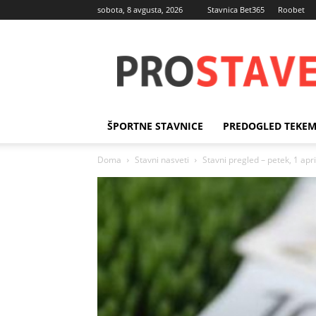
sobota, 8 avgusta, 2026
Stavnica Bet365
Roobet
Športne
stave
ŠPORTNE STAVNICE
PREDOGLED TEKE
Doma
Stavni nasveti
Stavni pregled – petek, 1 apr