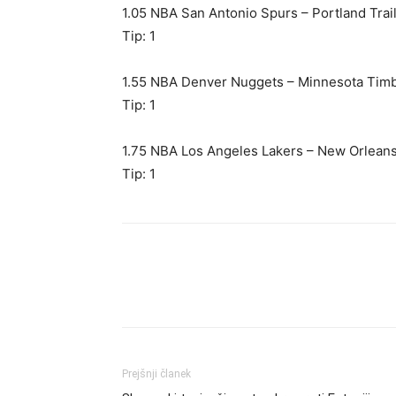
1.05 NBA San Antonio Spurs – Portland Trai
Tip: 1
1.55 NBA Denver Nuggets – Minnesota Tim
Tip: 1
1.75 NBA Los Angeles Lakers – New Orleans
Tip: 1
Prejšnji članek