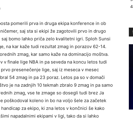
s
osta pomerili prva in druga ekipa konference in ob
ičemer, saj sta si ekipi že zagotovili prvo in drugo
aj bomo lahko priča zelo kvalitetni igri. Sploh Sunsi
e, na kar kaže tudi rezultat zmag in porazov 62-14.
porednih zmag, kar samo kaže na dominacijo moštva.
ev v finale lige NBA in pa seveda na koncu letos tudi
 prvo presenečenje lige, saj iz meseca v mesec
zbral 54 zmag in pa 23 poraz. Letos pa so v domači
štvo je na zadnjih 10 tekmah zbralo 9 zmag in pa samo
orednih zmag, vse te zmage so dosegli tudi brez Ja
e poškodoval koleno in bo na voljo šele za začetek
 handicap za ekipo, ki zna letos v končnici še kako
šimi napadalnimi ekipami v ligi, tako da si lahko