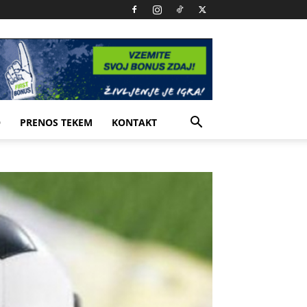
O
PRENOS TEKEM
KONTAKT