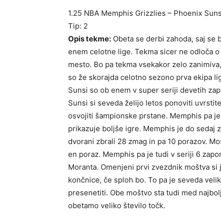
1.25 NBA Memphis Grizzlies – Phoenix Sun
Tip: 2
Opis tekme:
Obeta se derbi zahoda, saj se b
enem celotne lige. Tekma sicer ne odloča o n
mesto. Bo pa tekma vsekakor zelo zanimiva, s
so že skorajda celotno sezono prva ekipa lig
Sunsi so ob enem v super seriji devetih za
Sunsi si seveda želijo letos ponoviti uvrstit
osvojiti šampionske prstane. Memphis pa je
prikazuje boljše igre. Memphis je do sedaj 
dvorani zbrali 28 zmag in pa 10 porazov. Mo
en poraz. Memphis pa je tudi v seriji 6 zap
Moranta. Omenjeni prvi zvezdnik moštva si j
končnice, če sploh bo. To pa je seveda velik
presenetiti. Obe moštvo sta tudi med najbolj
obetamo veliko število točk.