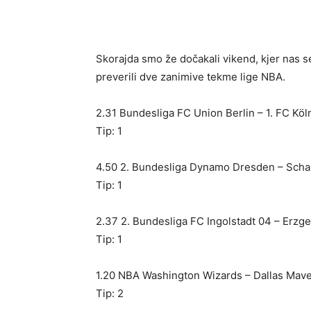
Skorajda smo že dočakali vikend, kjer nas 
preverili dve zanimive tekme lige NBA.
2.31 Bundesliga FC Union Berlin – 1. FC Köl
Tip: 1
4.50 2. Bundesliga Dynamo Dresden – Scha
Tip: 1
2.37 2. Bundesliga FC Ingolstadt 04 – Erzg
Tip: 1
1.20 NBA Washington Wizards – Dallas Mave
Tip: 2