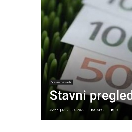
Stavni nasveti
Stavni pregled
Avtor:
J.D.
-
1. 4. 2022
3496
0