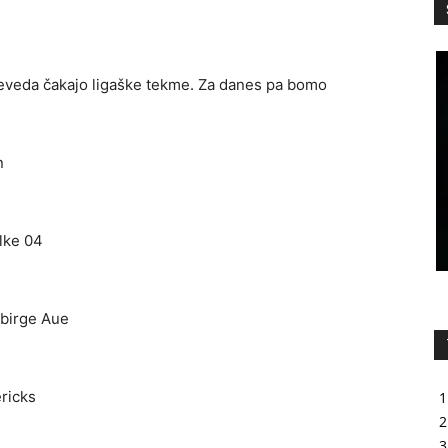
seveda čakajo ligaške tekme. Za danes pa bomo
n
lke 04
ebirge Aue
ricks