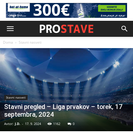
Doma
Stavni nasveti
Stavni nasveti
Stavni pregled – Liga prvakov – torek, 17
septembra, 2024
Avtor:
J.D.
-
17. 9. 2024
1162
0