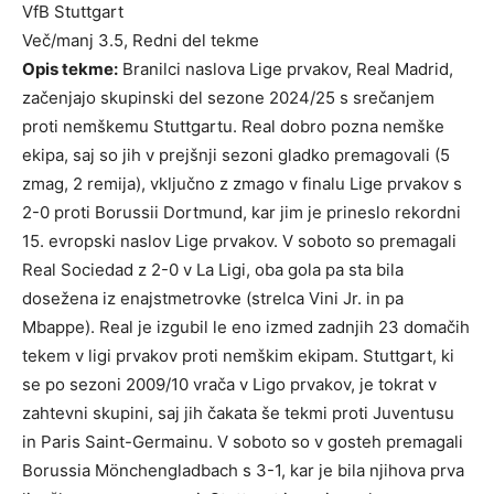
VfB Stuttgart
Več/manj 3.5, Redni del tekme
Opis tekme:
Branilci naslova Lige prvakov, Real Madrid,
začenjajo skupinski del sezone 2024/25 s srečanjem
proti nemškemu Stuttgartu. Real dobro pozna nemške
ekipa, saj so jih v prejšnji sezoni gladko premagovali (5
zmag, 2 remija), vključno z zmago v finalu Lige prvakov s
2-0 proti Borussii Dortmund, kar jim je prineslo rekordni
15. evropski naslov Lige prvakov. V soboto so premagali
Real Sociedad z 2-0 v La Ligi, oba gola pa sta bila
dosežena iz enajstmetrovke (strelca Vini Jr. in pa
Mbappe). Real je izgubil le eno izmed zadnjih 23 domačih
tekem v ligi prvakov proti nemškim ekipam. Stuttgart, ki
se po sezoni 2009/10 vrača v Ligo prvakov, je tokrat v
zahtevni skupini, saj jih čakata še tekmi proti Juventusu
in Paris Saint-Germainu. V soboto so v gosteh premagali
Borussia Mönchengladbach s 3-1, kar je bila njihova prva