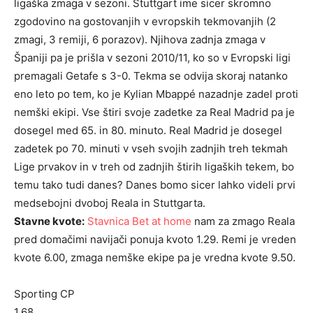
ligaška zmaga v sezoni. Stuttgart ime sicer skromno
zgodovino na gostovanjih v evropskih tekmovanjih (2
zmagi, 3 remiji, 6 porazov). Njihova zadnja zmaga v
Španiji pa je prišla v sezoni 2010/11, ko so v Evropski ligi
premagali Getafe s 3-0. Tekma se odvija skoraj natanko
eno leto po tem, ko je Kylian Mbappé nazadnje zadel proti
nemški ekipi. Vse štiri svoje zadetke za Real Madrid pa je
dosegel med 65. in 80. minuto. Real Madrid je dosegel
zadetek po 70. minuti v vseh svojih zadnjih treh tekmah
Lige prvakov in v treh od zadnjih štirih ligaških tekem, bo
temu tako tudi danes? Danes bomo sicer lahko videli prvi
medsebojni dvoboj Reala in Stuttgarta.
Stavne kvote:
Stavnica Bet at home
nam za zmago Reala
pred domačimi navijači ponuja kvoto 1.29. Remi je vreden
kvote 6.00, zmaga nemške ekipe pa je vredna kvote 9.50.
Sporting CP
1.68