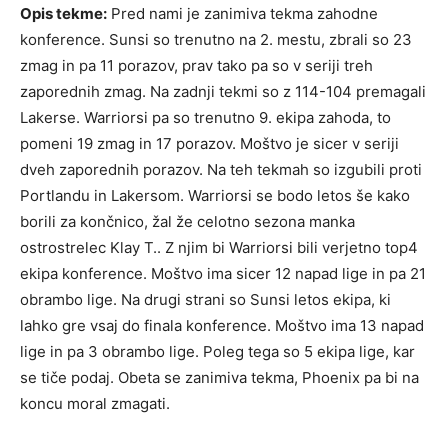
Opis tekme:
Pred nami je zanimiva tekma zahodne
konference. Sunsi so trenutno na 2. mestu, zbrali so 23
zmag in pa 11 porazov, prav tako pa so v seriji treh
zaporednih zmag. Na zadnji tekmi so z 114-104 premagali
Lakerse. Warriorsi pa so trenutno 9. ekipa zahoda, to
pomeni 19 zmag in 17 porazov. Moštvo je sicer v seriji
dveh zaporednih porazov. Na teh tekmah so izgubili proti
Portlandu in Lakersom. Warriorsi se bodo letos še kako
borili za končnico, žal že celotno sezona manka
ostrostrelec Klay T.. Z njim bi Warriorsi bili verjetno top4
ekipa konference. Moštvo ima sicer 12 napad lige in pa 21
obrambo lige. Na drugi strani so Sunsi letos ekipa, ki
lahko gre vsaj do finala konference. Moštvo ima 13 napad
lige in pa 3 obrambo lige. Poleg tega so 5 ekipa lige, kar
se tiče podaj. Obeta se zanimiva tekma, Phoenix pa bi na
koncu moral zmagati.