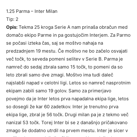
1.25 Parma – Inter Milan
Tip: 2
Opis:
Tekma 25 kroga Serie A nam prinaša obračun med
domačo ekipo Parme in pa gostujočim Interjem. Za Parmo
se počasi izteka čas, saj se moštvo nahaja na
predzadnjem 19 mestu. Če moštvo ne bo začelo osvajati
več točk, to seveda pomeni selitev v Serie B. Parma je
namreč do sedaj zbrala samo 15 točk, to pomeni da so
leto zbrali samo dve zmagi. Moštvo ima tudi daleč
najslabši napad v celotni ligi. Letos so namreč nasprotnim
ekipam zabili samo 19 golov. Samo za primerjavo
povejmo da je Inter letos prva napadalna ekipa lige, letos
so dosegli že kar 60 zadetkov. Inter je trenutno prva
ekipa lige, zbral je 56 točk. Drugi milan pa je z tekmo več
nanizal 53 točk. Torej Inter bi se z današnjo pričakovano
zmago še dodatno utrdil na prvem mestu. Inter je sicer v