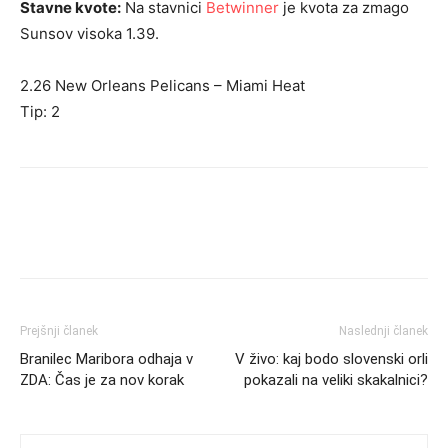
Stavne kvote:
Na stavnici
Betwinner
je kvota za zmago
Sunsov visoka 1.39.
2.26 New Orleans Pelicans – Miami Heat
Tip: 2
Prejšnji članek
Naslednji članek
Branilec Maribora odhaja v
V živo: kaj bodo slovenski orli
ZDA: Čas je za nov korak
pokazali na veliki skakalnici?